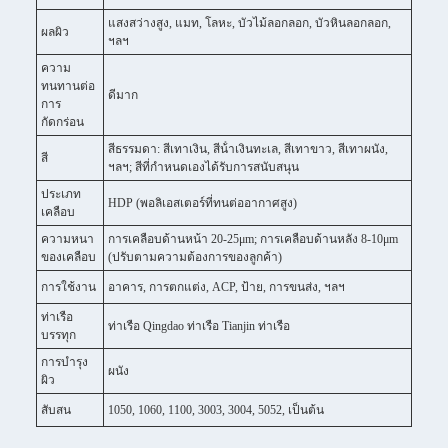
แสงสว่างสูง, แมท, โลหะ, บัวไม้ลอกลอก, บัวหินลอกลอก,
ผลผิว
ฯลฯ
ความ
ทนทานต่อ
ดีมาก
การ
กัดกร่อน
สีธรรมดา: สีเทาเงิน, สีน้ําเงินทะเล, สีเทาขาว, สีเทาผนัง,
สี
ฯลฯ; สีที่กําหนดเองได้รับการสนับสนุน
ประเภท
HDP (พอลิเอสเตอร์ที่ทนต่ออากาศสูง)
เคลือบ
ความหนา
การเคลือบด้านหน้า 20-25μm; การเคลือบด้านหลัง 8-10μm
ของเคลือบ
(ปรับตามความต้องการของลูกค้า)
การใช้งาน
อาคาร, การตกแต่ง, ACP, ป้าย, การขนส่ง, ฯลฯ
ท่าเรือ
ท่าเรือ Qingdao ท่าเรือ Tianjin ท่าเรือ
บรรทุก
การบํารุง
ผนัง
ผิว
สับสน
1050, 1060, 1100, 3003, 3004, 5052, เป็นต้น