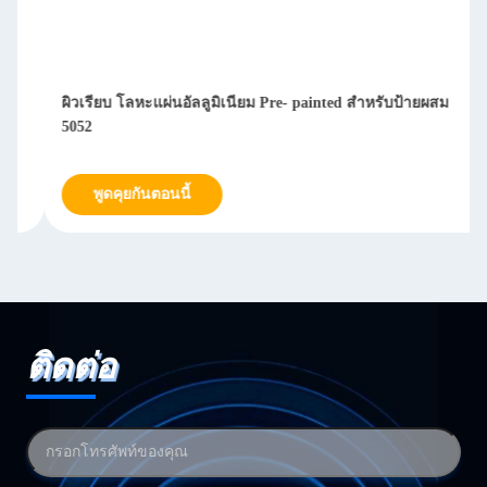
ผิวเรียบ โลหะแผ่นอัลลูมิเนียม Pre- painted สําหรับป้ายผสม
5052
พูดคุยกันตอนนี้
ติดต่อ