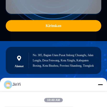
Kirimkan
No. 305, Bagian Utara Pusat Jinlong Chuangfu, Jalan
Longfa, Desa Fenwang, Kota Xingfu, Kabupaten
Boxing, Kota Binzhou, Provinsi Shandong, Tiongkok
Alamat
JinYi
chenshasha1867@gmail.com
Surel
10:40 AM