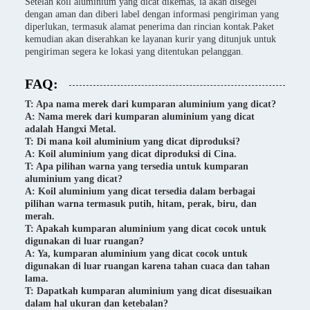
Setelah koil aluminium yang dicat dikemas, ia akan disegel
dengan aman dan diberi label dengan informasi pengiriman yang
diperlukan, termasuk alamat penerima dan rincian kontak.Paket
kemudian akan diserahkan ke layanan kurir yang ditunjuk untuk
pengiriman segera ke lokasi yang ditentukan pelanggan.
FAQ:
T: Apa nama merek dari kumparan aluminium yang dicat?
A: Nama merek dari kumparan aluminium yang dicat
adalah Hangxi Metal.
T: Di mana koil aluminium yang dicat diproduksi?
A: Koil aluminium yang dicat diproduksi di Cina.
T: Apa pilihan warna yang tersedia untuk kumparan
aluminium yang dicat?
A: Koil aluminium yang dicat tersedia dalam berbagai
pilihan warna termasuk putih, hitam, perak, biru, dan
merah.
T: Apakah kumparan aluminium yang dicat cocok untuk
digunakan di luar ruangan?
A: Ya, kumparan aluminium yang dicat cocok untuk
digunakan di luar ruangan karena tahan cuaca dan tahan
lama.
T: Dapatkah kumparan aluminium yang dicat disesuaikan
dalam hal ukuran dan ketebalan?