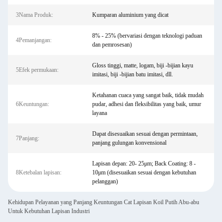
3Nama Produk:
Kumparan aluminium yang dicat
8% - 25% (bervariasi dengan teknologi paduan
4Pemanjangan:
dan pemrosesan)
Gloss tinggi, matte, logam, biji -bijian kayu
5Efek permukaan:
imitasi, biji -bijian batu imitasi, dll.
Ketahanan cuaca yang sangat baik, tidak mudah
6Keuntungan:
pudar, adhesi dan fleksibilitas yang baik, umur
layana
Dapat disesuaikan sesuai dengan permintaan,
7Panjang:
panjang gulungan konvensional
Lapisan depan: 20- 25μm; Back Coating: 8 -
8Ketebalan lapisan:
10μm (disesuaikan sesuai dengan kebutuhan
pelanggan)
Kehidupan Pelayanan yang Panjang Keuntungan Cat Lapisan Koil Putih Abu-abu
Untuk Kebutuhan Lapisan Industri