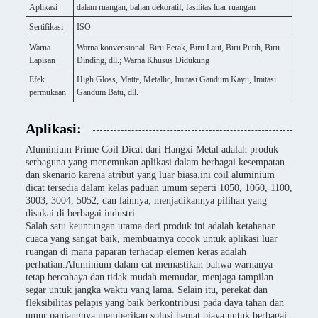
Aplikasi
dalam ruangan, bahan dekoratif, fasilitas luar ruangan
Sertifikasi
ISO
Warna
Warna konvensional: Biru Perak, Biru Laut, Biru Putih, Biru
Lapisan
Dinding, dll.; Warna Khusus Didukung
Efek
High Gloss, Matte, Metallic, Imitasi Gandum Kayu, Imitasi
permukaan
Gandum Batu, dll.
Aplikasi:
Aluminium Prime Coil Dicat dari Hangxi Metal adalah produk
serbaguna yang menemukan aplikasi dalam berbagai kesempatan
dan skenario karena atribut yang luar biasa.ini coil aluminium
dicat tersedia dalam kelas paduan umum seperti 1050, 1060, 1100,
3003, 3004, 5052, dan lainnya, menjadikannya pilihan yang
disukai di berbagai industri.
Salah satu keuntungan utama dari produk ini adalah ketahanan
cuaca yang sangat baik, membuatnya cocok untuk aplikasi luar
ruangan di mana paparan terhadap elemen keras adalah
perhatian.Aluminium dalam cat memastikan bahwa warnanya
tetap bercahaya dan tidak mudah memudar, menjaga tampilan
segar untuk jangka waktu yang lama. Selain itu, perekat dan
fleksibilitas pelapis yang baik berkontribusi pada daya tahan dan
umur panjangnya,memberikan solusi hemat biaya untuk berbagai