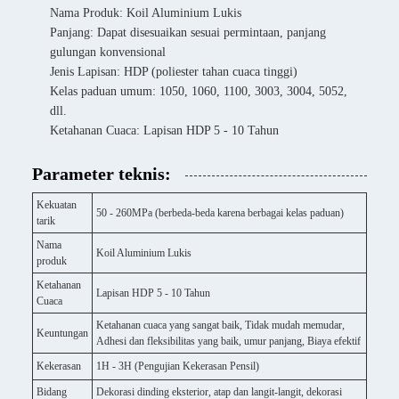
Nama Produk: Koil Aluminium Lukis
Panjang: Dapat disesuaikan sesuai permintaan, panjang
gulungan konvensional
Jenis Lapisan: HDP (poliester tahan cuaca tinggi)
Kelas paduan umum: 1050, 1060, 1100, 3003, 3004, 5052,
dll.
Ketahanan Cuaca: Lapisan HDP 5 - 10 Tahun
Parameter teknis:
Kekuatan
50 - 260MPa (berbeda-beda karena berbagai kelas paduan)
tarik
Nama
Koil Aluminium Lukis
produk
Ketahanan
Lapisan HDP 5 - 10 Tahun
Cuaca
Ketahanan cuaca yang sangat baik, Tidak mudah memudar,
Keuntungan
Adhesi dan fleksibilitas yang baik, umur panjang, Biaya efektif
Kekerasan
1H - 3H (Pengujian Kekerasan Pensil)
Bidang
Dekorasi dinding eksterior, atap dan langit-langit, dekorasi