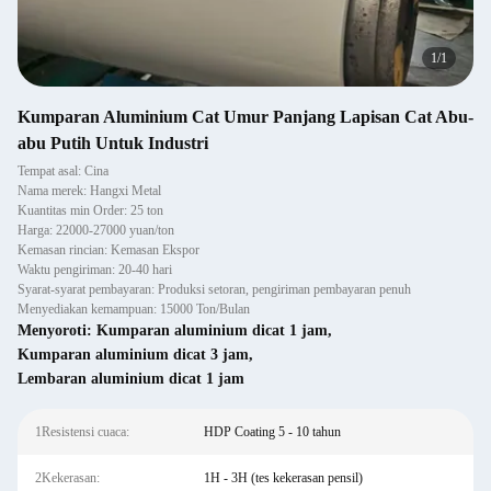
1
/
1
Kumparan Aluminium Cat Umur Panjang Lapisan Cat Abu-
abu Putih Untuk Industri
Tempat asal: Cina
Nama merek: Hangxi Metal
Kuantitas min Order: 25 ton
Harga: 22000-27000 yuan/ton
Kemasan rincian: Kemasan Ekspor
Waktu pengiriman: 20-40 hari
Syarat-syarat pembayaran: Produksi setoran, pengiriman pembayaran penuh
Menyediakan kemampuan: 15000 Ton/Bulan
Menyoroti:
Kumparan aluminium dicat 1 jam
,
Kumparan aluminium dicat 3 jam
,
Lembaran aluminium dicat 1 jam
1Resistensi cuaca:
HDP Coating 5 - 10 tahun
2Kekerasan:
1H - 3H (tes kekerasan pensil)