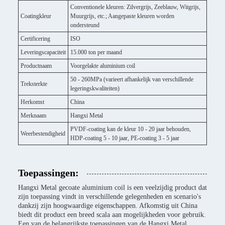
Conventionele kleuren: Zilvergrijs, Zeeblauw, Witgrijs,
Coatingkleur
Muurgrijs, etc.; Aangepaste kleuren worden
ondersteund
Certificering
ISO
Leveringscapaciteit
15.000 ton per maand
Productnaam
Voorgelakte aluminium coil
50 - 260MPa (varieert afhankelijk van verschillende
Treksterkte
legeringskwaliteiten)
Herkomst
China
Merknaam
Hangxi Metal
PVDF-coating kan de kleur 10 - 20 jaar behouden,
Weerbestendigheid
HDP-coating 5 - 10 jaar, PE-coating 3 - 5 jaar
Toepassingen:
Hangxi Metal gecoate aluminium coil is een veelzijdig product dat
zijn toepassing vindt in verschillende gelegenheden en scenario's
dankzij zijn hoogwaardige eigenschappen. Afkomstig uit China
biedt dit product een breed scala aan mogelijkheden voor gebruik.
Een van de belangrijkste toepassingen van de Hangxi Metal