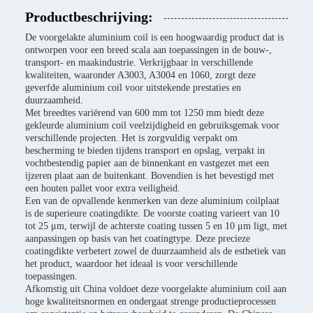
Productbeschrijving:
De voorgelakte aluminium coil is een hoogwaardig product dat is
ontworpen voor een breed scala aan toepassingen in de bouw-,
transport- en maakindustrie. Verkrijgbaar in verschillende
kwaliteiten, waaronder A3003, A3004 en 1060, zorgt deze
geverfde aluminium coil voor uitstekende prestaties en
duurzaamheid.
Met breedtes variërend van 600 mm tot 1250 mm biedt deze
gekleurde aluminium coil veelzijdigheid en gebruiksgemak voor
verschillende projecten. Het is zorgvuldig verpakt om
bescherming te bieden tijdens transport en opslag, verpakt in
vochtbestendig papier aan de binnenkant en vastgezet met een
ijzeren plaat aan de buitenkant. Bovendien is het bevestigd met
een houten pallet voor extra veiligheid.
Een van de opvallende kenmerken van deze aluminium coilplaat
is de superieure coatingdikte. De voorste coating varieert van 10
tot 25 μm, terwijl de achterste coating tussen 5 en 10 μm ligt, met
aanpassingen op basis van het coatingtype. Deze precieze
coatingdikte verbetert zowel de duurzaamheid als de esthetiek van
het product, waardoor het ideaal is voor verschillende
toepassingen.
Afkomstig uit China voldoet deze voorgelakte aluminium coil aan
hoge kwaliteitsnormen en ondergaat strenge productieprocessen