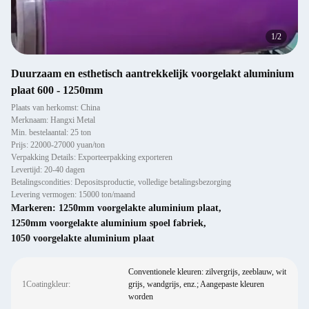
1
/
2
Duurzaam en esthetisch aantrekkelijk voorgelakt aluminium
plaat 600 - 1250mm
Plaats van herkomst: China
Merknaam: Hangxi Metal
Min. bestelaantal: 25 ton
Prijs: 22000-27000 yuan/ton
Verpakking Details: Exporteerpakking exporteren
Levertijd: 20-40 dagen
Betalingscondities: Depositsproductie, volledige betalingsbezorging
Levering vermogen: 15000 ton/maand
Markeren:
1250mm voorgelakte aluminium plaat
,
1250mm voorgelakte aluminium spoel fabriek
,
1050 voorgelakte aluminium plaat
Conventionele kleuren: zilvergrijs, zeeblauw, wit
1Coatingkleur:
grijs, wandgrijs, enz.; Aangepaste kleuren
worden