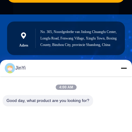
No. 305, Noordgedeelte van Jinlong Chuangfu Center,
Longfa Road, Fenwang Village, Xingfu Town, Boxing
County, Binzhou City, provincie Shandong, China
Adres
JinYi
chenshasha1867@gmail.com
E-mail
4:00 AM
Good day, what product are you looking for?
0086-15564063322
Telefoon