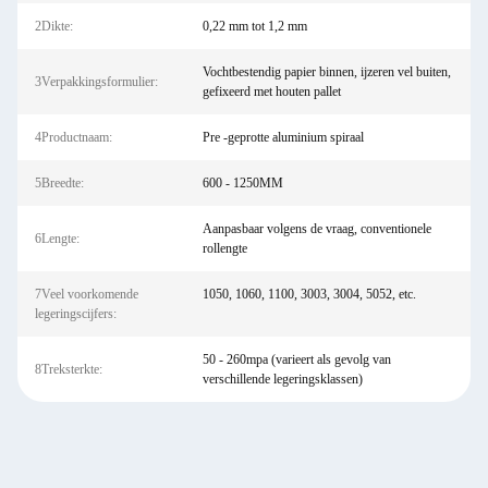
2Dikte:
0,22 mm tot 1,2 mm
Vochtbestendig papier binnen, ijzeren vel buiten,
3Verpakkingsformulier:
gefixeerd met houten pallet
4Productnaam:
Pre -geprotte aluminium spiraal
5Breedte:
600 - 1250MM
Aanpasbaar volgens de vraag, conventionele
6Lengte:
rollengte
7Veel voorkomende
1050, 1060, 1100, 3003, 3004, 5052, etc.
legeringscijfers:
50 - 260mpa (varieert als gevolg van
8Treksterkte:
verschillende legeringsklassen)