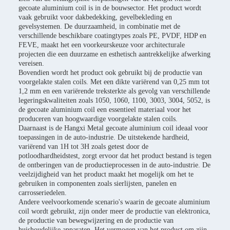
gecoate aluminium coil is in de bouwsector. Het product wordt
vaak gebruikt voor dakbedekking, gevelbekleding en
gevelsystemen. De duurzaamheid, in combinatie met de
verschillende beschikbare coatingtypes zoals PE, PVDF, HDP en
FEVE, maakt het een voorkeurskeuze voor architecturale
projecten die een duurzame en esthetisch aantrekkelijke afwerking
vereisen.
Bovendien wordt het product ook gebruikt bij de productie van
voorgelakte stalen coils. Met een dikte variërend van 0,25 mm tot
1,2 mm en een variërende treksterkte als gevolg van verschillende
legeringskwaliteiten zoals 1050, 1060, 1100, 3003, 3004, 5052, is
de gecoate aluminium coil een essentieel materiaal voor het
produceren van hoogwaardige voorgelakte stalen coils.
Daarnaast is de Hangxi Metal gecoate aluminium coil ideaal voor
toepassingen in de auto-industrie. De uitstekende hardheid,
variërend van 1H tot 3H zoals getest door de
potloodhardheidstest, zorgt ervoor dat het product bestand is tegen
de ontberingen van de productieprocessen in de auto-industrie. De
veelzijdigheid van het product maakt het mogelijk om het te
gebruiken in componenten zoals sierlijsten, panelen en
carrosseriedelen.
Andere veelvoorkomende scenario's waarin de gecoate aluminium
coil wordt gebruikt, zijn onder meer de productie van elektronica,
de productie van bewegwijzering en de productie van
huishoudelijke apparaten. Het vermogen van het product om zijn