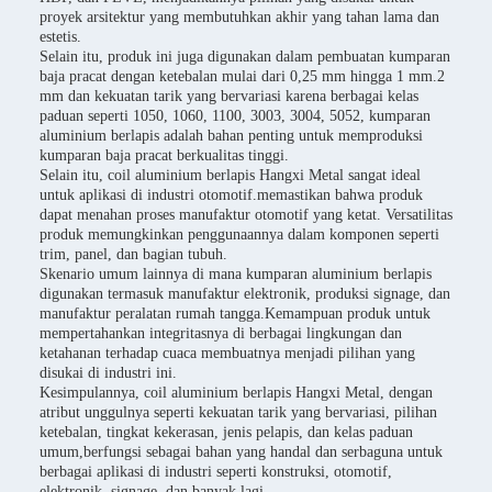
proyek arsitektur yang membutuhkan akhir yang tahan lama dan
estetis.
Selain itu, produk ini juga digunakan dalam pembuatan kumparan
baja pracat dengan ketebalan mulai dari 0,25 mm hingga 1 mm.2
mm dan kekuatan tarik yang bervariasi karena berbagai kelas
paduan seperti 1050, 1060, 1100, 3003, 3004, 5052, kumparan
aluminium berlapis adalah bahan penting untuk memproduksi
kumparan baja pracat berkualitas tinggi.
Selain itu, coil aluminium berlapis Hangxi Metal sangat ideal
untuk aplikasi di industri otomotif.memastikan bahwa produk
dapat menahan proses manufaktur otomotif yang ketat. Versatilitas
produk memungkinkan penggunaannya dalam komponen seperti
trim, panel, dan bagian tubuh.
Skenario umum lainnya di mana kumparan aluminium berlapis
digunakan termasuk manufaktur elektronik, produksi signage, dan
manufaktur peralatan rumah tangga.Kemampuan produk untuk
mempertahankan integritasnya di berbagai lingkungan dan
ketahanan terhadap cuaca membuatnya menjadi pilihan yang
disukai di industri ini.
Kesimpulannya, coil aluminium berlapis Hangxi Metal, dengan
atribut unggulnya seperti kekuatan tarik yang bervariasi, pilihan
ketebalan, tingkat kekerasan, jenis pelapis, dan kelas paduan
umum,berfungsi sebagai bahan yang handal dan serbaguna untuk
berbagai aplikasi di industri seperti konstruksi, otomotif,
elektronik, signage, dan banyak lagi.