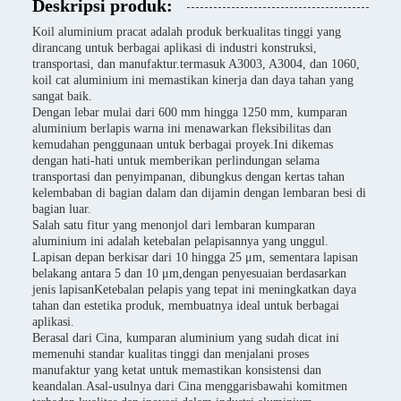
Deskripsi produk:
Koil aluminium pracat adalah produk berkualitas tinggi yang
dirancang untuk berbagai aplikasi di industri konstruksi,
transportasi, dan manufaktur.termasuk A3003, A3004, dan 1060,
koil cat aluminium ini memastikan kinerja dan daya tahan yang
sangat baik.
Dengan lebar mulai dari 600 mm hingga 1250 mm, kumparan
aluminium berlapis warna ini menawarkan fleksibilitas dan
kemudahan penggunaan untuk berbagai proyek.Ini dikemas
dengan hati-hati untuk memberikan perlindungan selama
transportasi dan penyimpanan, dibungkus dengan kertas tahan
kelembaban di bagian dalam dan dijamin dengan lembaran besi di
bagian luar.
Salah satu fitur yang menonjol dari lembaran kumparan
aluminium ini adalah ketebalan pelapisannya yang unggul.
Lapisan depan berkisar dari 10 hingga 25 μm, sementara lapisan
belakang antara 5 dan 10 μm,dengan penyesuaian berdasarkan
jenis lapisanKetebalan pelapis yang tepat ini meningkatkan daya
tahan dan estetika produk, membuatnya ideal untuk berbagai
aplikasi.
Berasal dari Cina, kumparan aluminium yang sudah dicat ini
memenuhi standar kualitas tinggi dan menjalani proses
manufaktur yang ketat untuk memastikan konsistensi dan
keandalan.Asal-usulnya dari Cina menggarisbawahi komitmen