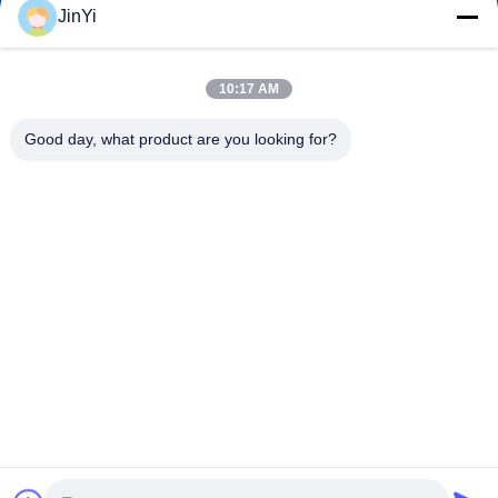
JinYi
chenshasha1867@gmail.com
Surel
10:17 AM
Good day, what product are you looking for?
0086-15564063322
Telepon
Shandong Hangxi Metal Technology Co., Ltd.
Shandong Hangxi Metal Technology Co., Ltd.