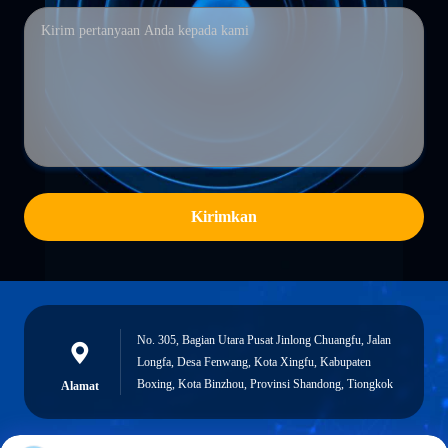
Kirimkan
No. 305, Bagian Utara Pusat Jinlong Chuangfu, Jalan
Longfa, Desa Fenwang, Kota Xingfu, Kabupaten
Boxing, Kota Binzhou, Provinsi Shandong, Tiongkok
Alamat