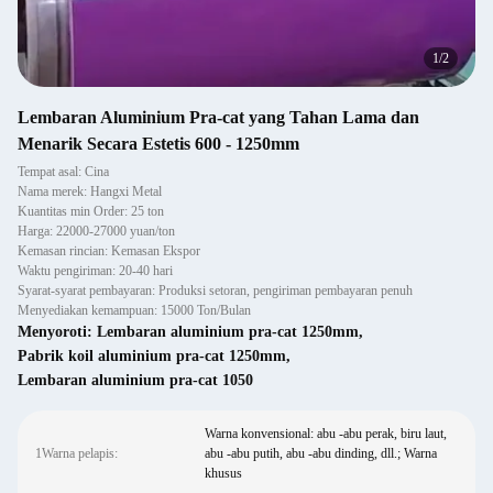
1
/
2
Lembaran Aluminium Pra-cat yang Tahan Lama dan
Menarik Secara Estetis 600 - 1250mm
Tempat asal: Cina
Nama merek: Hangxi Metal
Kuantitas min Order: 25 ton
Harga: 22000-27000 yuan/ton
Kemasan rincian: Kemasan Ekspor
Waktu pengiriman: 20-40 hari
Syarat-syarat pembayaran: Produksi setoran, pengiriman pembayaran penuh
Menyediakan kemampuan: 15000 Ton/Bulan
Menyoroti:
Lembaran aluminium pra-cat 1250mm
,
Pabrik koil aluminium pra-cat 1250mm
,
Lembaran aluminium pra-cat 1050
Warna konvensional: abu -abu perak, biru laut,
1Warna pelapis:
abu -abu putih, abu -abu dinding, dll.; Warna
khusus