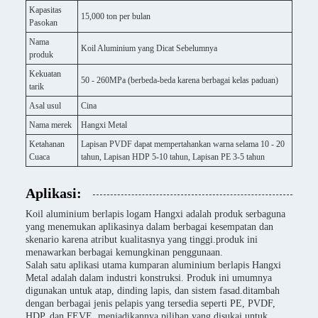
Kapasitas
15,000 ton per bulan
Pasokan
Nama
Koil Aluminium yang Dicat Sebelumnya
produk
Kekuatan
50 - 260MPa (berbeda-beda karena berbagai kelas paduan)
tarik
Asal usul
Cina
Nama merek
Hangxi Metal
Ketahanan
Lapisan PVDF dapat mempertahankan warna selama 10 - 20
Cuaca
tahun, Lapisan HDP 5-10 tahun, Lapisan PE 3-5 tahun
Aplikasi:
Koil aluminium berlapis logam Hangxi adalah produk serbaguna
yang menemukan aplikasinya dalam berbagai kesempatan dan
skenario karena atribut kualitasnya yang tinggi.produk ini
menawarkan berbagai kemungkinan penggunaan.
Salah satu aplikasi utama kumparan aluminium berlapis Hangxi
Metal adalah dalam industri konstruksi. Produk ini umumnya
digunakan untuk atap, dinding lapis, dan sistem fasad.ditambah
dengan berbagai jenis pelapis yang tersedia seperti PE, PVDF,
HDP, dan FEVE, menjadikannya pilihan yang disukai untuk