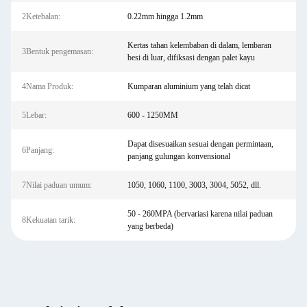
2Ketebalan:
0.22mm hingga 1.2mm
Kertas tahan kelembaban di dalam, lembaran
3Bentuk pengemasan:
besi di luar, difiksasi dengan palet kayu
4Nama Produk:
Kumparan aluminium yang telah dicat
5Lebar:
600 - 1250MM
Dapat disesuaikan sesuai dengan permintaan,
6Panjang:
panjang gulungan konvensional
7Nilai paduan umum:
1050, 1060, 1100, 3003, 3004, 5052, dll.
50 - 260MPA (bervariasi karena nilai paduan
8Kekuatan tarik:
yang berbeda)