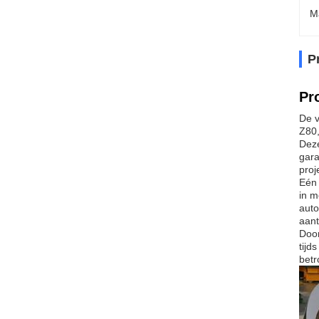
M
P
Pr
De v
Z80,
Deze
gara
proj
Eén 
in m
auto
aant
Door
tijd
betr