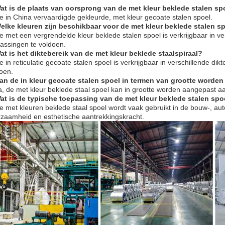
at is de plaats van oorsprong van de met kleur beklede stalen sp
e in China vervaardigde gekleurde, met kleur gecoate stalen spoel.
elke kleuren zijn beschikbaar voor de met kleur beklede stalen sp
e met een vergrendelde kleur beklede stalen spoel is verkrijgbaar in v
assingen te voldoen.
at is het diktebereik van de met kleur beklede staalspiraal?
e in reticulatie gecoate stalen spoel is verkrijgbaar in verschillende di
oen.
Kan de in kleur gecoate stalen spoel in termen van grootte worde
a, de met kleur beklede staal spoel kan in grootte worden aangepast aa
at is de typische toepassing van de met kleur beklede stalen spoe
e met kleuren beklede staal spoel wordt vaak gebruikt in de bouw-, au
zaamheid en esthetische aantrekkingskracht.