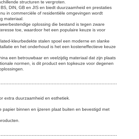
chillende structuren te vergroten.
, BS, DIN, GB en JIS en biedt duurzaamheid en prestaties
t nu in commerciële of residentiële omgevingen wordt
ig materiaal.
weerbestendige oplossing die bestand is tegen zware
eresse toe, waardoor het een populaire keuze is voor
culated-kleurbedekte stalen spoel een moderne en slanke
stallatie en het onderhoud is het een kosteneffectieve keuze
hina een betrouwbaar en veelzijdig materiaal dat zijn plaats
ationale normen, is dit product een topkeuze voor degenen
oplossingen.
or extra duurzaamheid en esthetiek.
e papier binnen en ijzeren plaat buiten en bevestigd met
producten.