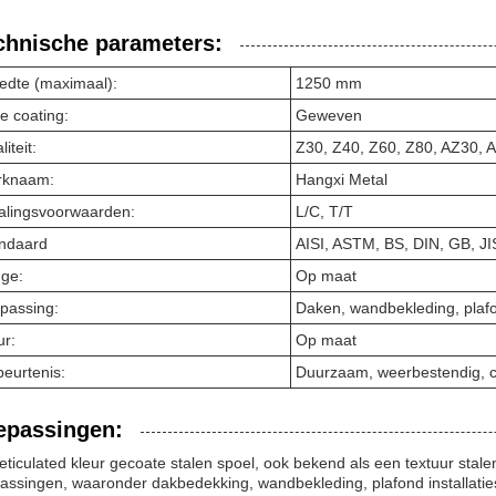
chnische parameters:
edte (maximaal):
1250 mm
e coating:
Geweven
iteit:
Z30, Z40, Z60, Z80, AZ30, 
rknaam:
Hangxi Metal
alingsvoorwaarden:
L/C, T/T
ndaard
AISI, ASTM, BS, DIN, GB, JI
ge:
Op maat
passing:
Daken, wandbekleding, plafo
ur:
Op maat
eurtenis:
Duurzaam, weerbestendig, c
epassingen:
eticulated kleur gecoate stalen spoel, ook bekend als een textuur stale
assingen, waaronder dakbedekking, wandbekleding, plafond installatie