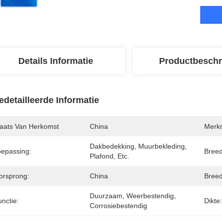
Details Informatie
Productbeschr
edetailleerde Informatie
laats Van Herkomst
China
Merk
Dakbedekking, Muurbekleding, 
oepassing:
Breed
Plafond, Etc.
orsprong:
China
Breed
Duurzaam, Weerbestendig, 
nctie:
Dikte:
Corrosiebestendig