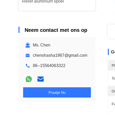
Reliëf aluminium spoel
Neem contact met ons op
Ms. Chen
G
chenshasha1867@gmail.com
86--15564063322
P
T
O
Praatje Nu
Fu