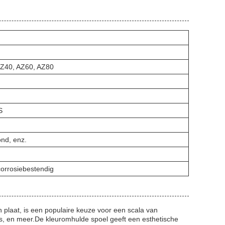
AZ40, AZ60, AZ80
S
nd, enz.
orrosiebestendig
n plaat, is een populaire keuze voor een scala van
s, en meer.De kleuromhulde spoel geeft een esthetische