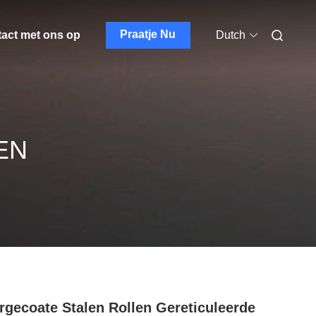
Praatje Nu
act met ons op
Dutch
EN
rgecoate Stalen Rollen Gereticuleerde