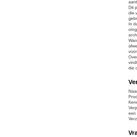
aant
Dit 
die 
gebr
In d
omge
arch
Wann
afwe
voor
Over
vind
die 
Ve
Naam
Prod
Kenm
Verp
een 
Verz
Vr