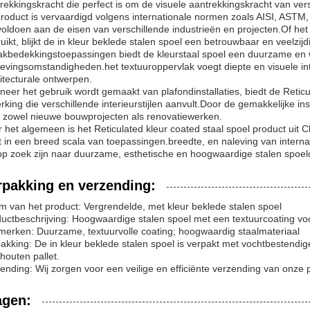
rekkingskracht die perfect is om de visuele aantrekkingskracht van vers
product is vervaardigd volgens internationale normen zoals AISI, ASTM
voldoen aan de eisen van verschillende industrieën en projecten.Of he
uikt, blijkt de in kleur beklede stalen spoel een betrouwbaar en veelzijd
akbedekkingstoepassingen biedt de kleurstaal spoel een duurzame en 
vingsomstandigheden.het textuuroppervlak voegt diepte en visuele int
itecturale ontwerpen.
eer het gebruik wordt gemaakt van plafondinstallaties, biedt de Reti
rking die verschillende interieurstijlen aanvult.Door de gemakkelijke in
 zowel nieuwe bouwprojecten als renovatiewerken.
 het algemeen is het Reticulated kleur coated staal spoel product uit C
t in een breed scala van toepassingen.breedte, en naleving van intern
op zoek zijn naar duurzame, esthetische en hoogwaardige stalen spoel
rpakking en verzending:
 van het product: Vergrendelde, met kleur beklede stalen spoel
uctbeschrijving: Hoogwaardige stalen spoel met een textuurcoating vo
erken: Duurzame, textuurvolle coating; hoogwaardig staalmateriaal
akking: De in kleur beklede stalen spoel is verpakt met vochtbestendig
houten pallet.
ending: Wij zorgen voor een veilige en efficiënte verzending van onze 
agen: