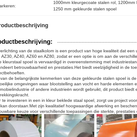
1000mm kleurgecoate stalen rol
, 
1200mm kl
arkeren:
1250 mm gekleurde stalen spoel
roductbeschrijving
oductbeschrijving:
erlichting van de staalkolom is een product van hoge kwaliteit dat ee
 AZ30, AZ40, AZ60 en AZ80, zodat er een optie is om aan de verschille
 kleurstaal spoel is vervaardigd in overeenstemming met industriesta
ndeert betrouwbaarheid en prestaties.Het biedt veelzijdigheid in de t
ectbehoeften.
van de belangrijkste kenmerken van deze gekleurde stalen spoel is de 
oeilijke omgevingen waar blootstelling aan vocht en harde elementen 
mobielindustrie of andere industrieën wordt gebruikt, dit product bied
rekkingskracht.
 te investeren in een in kleur beklede staal spoel, zorgt uw project 
s kan doorstaan.Met zijn kwalitatief hoogwaardige afwerking en besche
ouwbare keuze voor verschillende toepassingen die sterkte, prestaties 