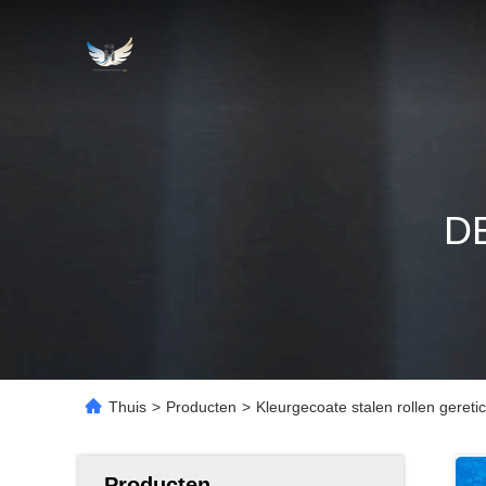
D
Thuis
>
Producten
>
Kleurgecoate stalen rollen gere
Producten