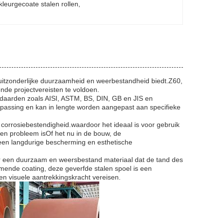
eurgecoate stalen rollen
, 
n uitzonderlijke duurzaamheid en weerbestandheid biedt.Z60,
nde projectvereisten te voldoen.
ndaarden zoals AISI, ASTM, BS, DIN, GB en JIS en
oepassing en kan in lengte worden aangepast aan specifieke
corrosiebestendigheid.waardoor het ideaal is voor gebruik
een probleem isOf het nu in de bouw, de
t een langdurige bescherming en esthetische
voor een duurzaam en weersbestand materiaal dat de tand des
rmende coating, deze geverfde stalen spoel is een
en visuele aantrekkingskracht vereisen.