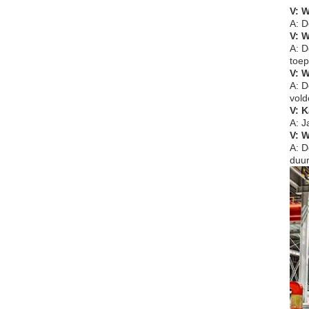
V: W
A: D
V: W
A: D
toep
V: W
A: D
vold
V: 
A: J
V: W
A: D
duur