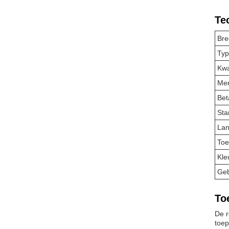
Te
Bre
Typ
Kwal
Me
Bet
Sta
Lan
Toe
Kle
Geb
To
De r
toep