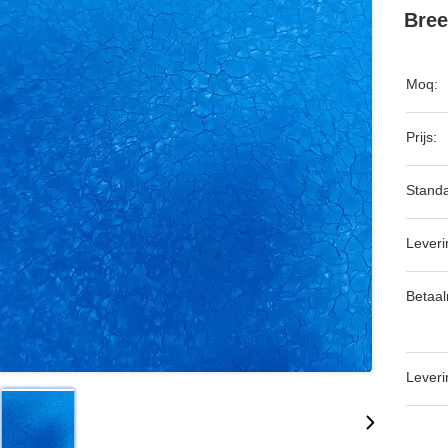
Bree
Moq:
Prijs:
Standa
Leveri
Betaa
Leveri