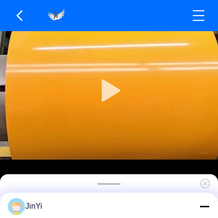
PVDF-aluminiumcoating Duurzame bescherming
JinYi
met uitstekende chemische weerstand en goede