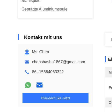
Stahlspule
Geprägte Aluminiumspule
Kontakt mit uns
Ms. Chen
E
chenshasha1867@gmail.com
86--15564063322
M
P
Plaudern Sie Jetzt
O