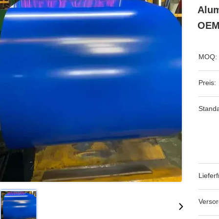
Alum
OEM-
MOQ:
Preis:
Stand
Lieferfr
Versor