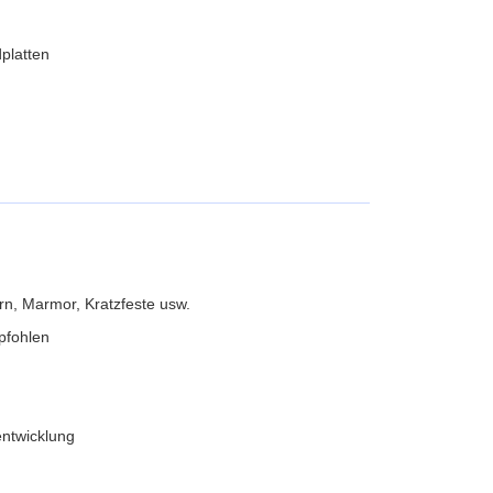
platten
orn, Marmor, Kratzfeste usw.
pfohlen
ntwicklung