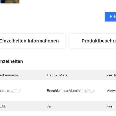
Erh
Einzelheiten Informationen
Produktbeschr
inzelheiten
arkenname
Hangxi Metal
Zertif
roduktname:
Beschichtete Aluminiumspule
Verw
EM:
Ja
Form