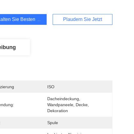
alten Sie Besten Preis
Plaudern Sie Jetzt
eibung
izierung
ISO
Dacheindeckung, 
endung:
Wandpaneele, Decke, 
Dekoration
:
Spule