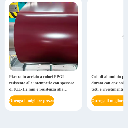
Piastra in acciaio a colori PPGI
Coil di alluminio pre
resistente alle intemperie con spessore
durata con opzioni m
di 0,11-1,2 mm e resistenza alla
tetti e rivestimenti m
trazione G550 per tetti e rivestimenti
Ottenga il migliore prezzo
Ottenga il migliore p
murali