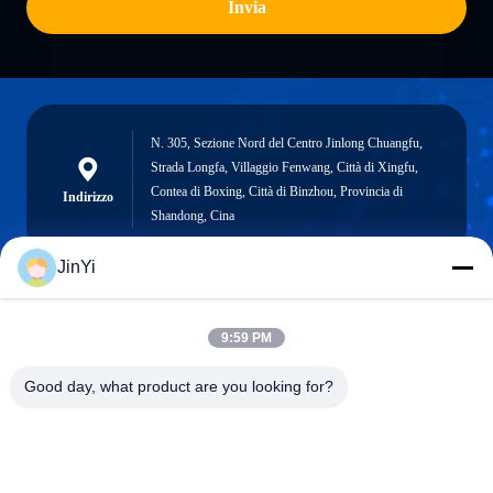
Invia
N. 305, Sezione Nord del Centro Jinlong Chuangfu,
Strada Longfa, Villaggio Fenwang, Città di Xingfu,
Contea di Boxing, Città di Binzhou, Provincia di
Indirizzo
Shandong, Cina
JinYi
chenshasha1867@gmail.com
9:59 PM
E-mail
Good day, what product are you looking for?
0086-15564063322
Telefono