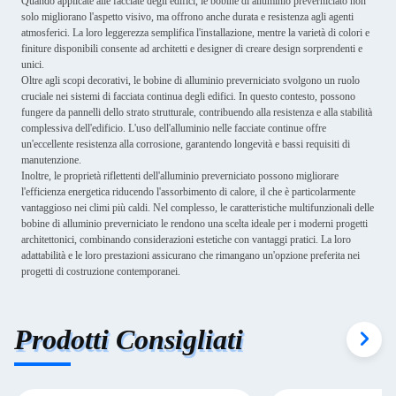
Quando applicate alle facciate degli edifici, le bobine di alluminio preverniciato non
solo migliorano l'aspetto visivo, ma offrono anche durata e resistenza agli agenti
atmosferici. La loro leggerezza semplifica l'installazione, mentre la varietà di colori e
finiture disponibili consente ad architetti e designer di creare design sorprendenti e
unici.
Oltre agli scopi decorativi, le bobine di alluminio preverniciato svolgono un ruolo
cruciale nei sistemi di facciata continua degli edifici. In questo contesto, possono
fungere da pannelli dello strato strutturale, contribuendo alla resistenza e alla stabilità
complessiva dell'edificio. L'uso dell'alluminio nelle facciate continue offre
un'eccellente resistenza alla corrosione, garantendo longevità e bassi requisiti di
manutenzione.
Inoltre, le proprietà riflettenti dell'alluminio preverniciato possono migliorare
l'efficienza energetica riducendo l'assorbimento di calore, il che è particolarmente
vantaggioso nei climi più caldi. Nel complesso, le caratteristiche multifunzionali delle
bobine di alluminio preverniciato le rendono una scelta ideale per i moderni progetti
architettonici, combinando considerazioni estetiche con vantaggi pratici. La loro
adattabilità e le loro prestazioni assicurano che rimangano un'opzione preferita nei
progetti di costruzione contemporanei.
Prodotti Consigliati