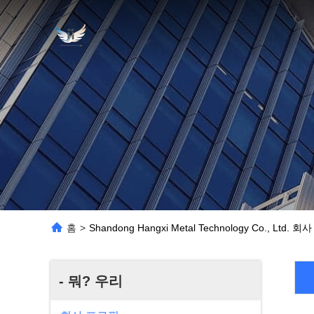
홈
>
Shandong Hangxi Metal Technology Co., Ltd. 
- 뭐? 우리