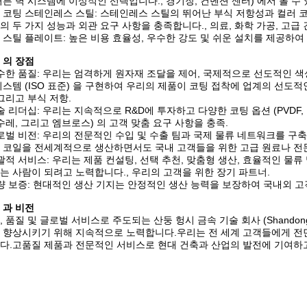
커튼 벽 시스템에 이상적인 선택입니다., 경기장, 컨벤션 센터) 에서 볼 수
 코팅 스테인레스 스틸: 스테인레스 스틸의 뛰어난 부식 저항성과 컬러 
의 두 가지 성능과 외관 요구 사항을 충족합니다., 의료, 화학 가공, 고급 
 스틸 플레이트: 높은 비용 효율성, 우수한 강도 및 쉬운 설치를 제공하여 
 의 장점
수한 품질: 우리는 엄격하게 원자재 조달을 제어, 국제적으로 선도적인 색
시스템 (ISO 표준) 을 구현하여 우리의 제품이 코팅 접착에 업계의 선도적
 그리고 부식 저항.
술 리더십: 우리는 지속적으로 R&D에 투자하고 다양한 코팅 옵션 (PVDF, 
 수레, 그리고 엠브로스) 의 고객 맞춤 요구 사항을 충족.
로벌 비전: 우리의 전문적인 수입 및 수출 팀과 국제 물류 네트워크를 구축
 코일을 전세계적으로 생산하면서도 국내 고객들을 위한 고급 원료나 전문
괄적 서비스: 우리는 제품 컨설팅, 선택 추천, 맞춤형 생산, 효율적인 물
는 사람이 되려고 노력합니다., 우리의 고객을 위한 장기 파트너.
량 보증: 현대적인 생산 기지는 안정적인 생산 능력을 보장하여 국내외 
 과 비전
 품질 및 글로벌 서비스로 주도되는 산둥 헝시 금속 기술 회사 (Shandong Hangx
 향상시키기 위해 지속적으로 노력합니다.우리는 전 세계 고객들에게 전면
다.고품질 제품과 전문적인 서비스로 현대 건축과 산업의 발전에 기여하