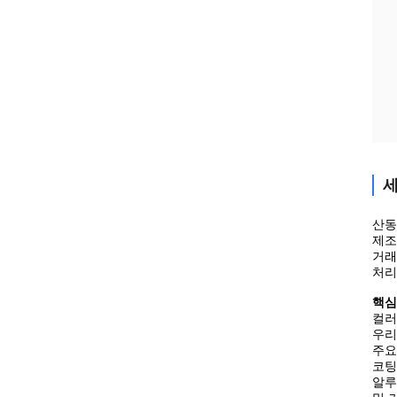
세
산동 
제조
거래
처리
핵심
컬러
우리
주요
코팅
알루