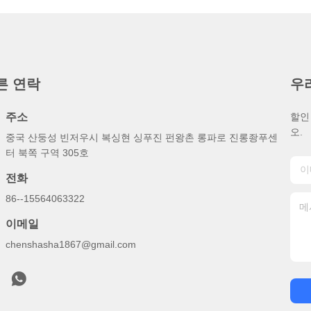
른 연락
우
주소
할인
오.
중국 산둥성 빈저우시 복싱현 싱푸진 펀왕촌 롱파로 진롱좡푸센
터 북쪽 구역 305호
전화
86--15564063322
이메일
chenshasha1867@gmail.com