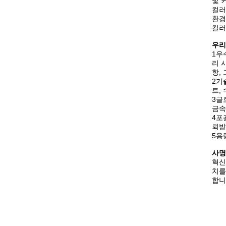
및 
컬러
환경
컬러
우리
1우
리 
항,
2기
트,
3글
금속
4포
뢰받
5용
사명
혁신,
치를
합니