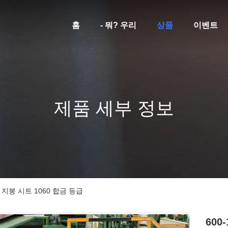
홈
- 뭐? 우리
상품
이벤트
제품 세부 정보
 지붕 시트 1060 합금 등급
600