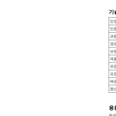
기
인
인
코
경
브
제
포
포장
배
원
응
중국