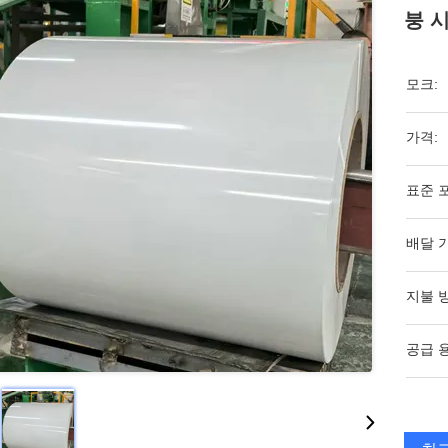
붕 시
모크:
가격:
표준 
배달 
지불 
공급 