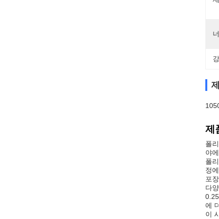
너
강
제
10
제
폴리
야에
폴리
정에
포장
다양
0.
에 
이 