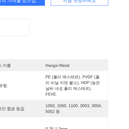
고의 가격을 얻으십시오
지금 챗팅하세요
드 이름
Hangxi Metal
PE (폴리 에스테르), PVDF (폴
리 비닐 리덴 불소), HDP (높은 
유형:
날씨 내성 폴리 에스테르), 
FEVE.
1050, 1060, 1100, 3003, 3004, 
인 합금 등급:
5052 등
0.25-1.2mm