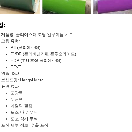
징:
제품명: 폴리에스터 코팅 알루미늄 시트
코팅 유형:
PE (폴리에스터)
PVDF (폴리비닐리덴 플루오라이드)
HDP (고내후성 폴리에스터)
FEVE
인증: ISO
브랜드명: Hangxi Metal
표면 효과:
고광택
무광택
메탈릭 질감
모조 나무 무늬
모조 석재 무늬
포장 세부 정보: 수출 포장