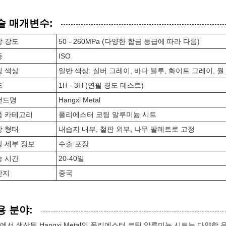
술 매개변수:
장 강도
50 - 260MPa (다양한 합금 등급에 따라 다름)
증
ISO
팅 색상
일반 색상: 실버 그레이, 바다 블루, 화이트 그레이, 월
도
1H - 3H (연필 경도 테스트)
랜드명
Hangxi Metal
품 카테고리
폴리에스터 코팅 알루미늄 시트
장 형태
내습지 내부, 철판 외부, 나무 팔레트로 고정
 세부 정보
수출 포장
송 시간
20-40일
산지
중국
용 분야:
에서 생산된 Hangxi Metal의 폴리에스터 코팅 알루미늄 시트는 다양한 응용