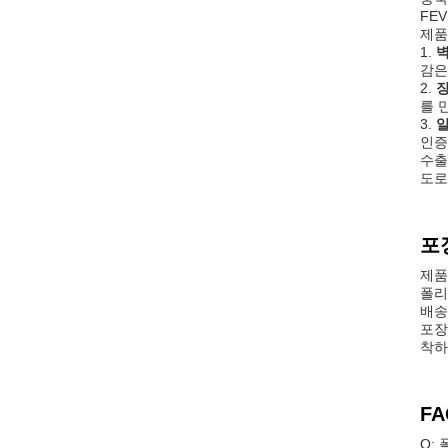
FE
제품
1.
벽
감은
2.
장
를 
3.
알
인증
수출
도로
포
제품
폴리
배송
포장
착하
FA
Q: