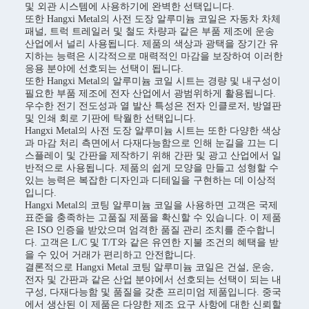
및 외관 시스템에 사용하기에 완벽한 선택입니다.
또한 Hangxi Metal의 사전 도장 알루미늄 코일은 자동차 차체
패널, 트럭 트레일러 및 철도 차량과 같은 부품 제조에 운송
산업에서 널리 사용됩니다. 제품의 색상과 광택을 장기간 유
지하는 능력은 시각적으로 매력적인 마감을 보장하여 이러한
응용 분야에 선호되는 선택이 됩니다.
또한 Hangxi Metal의 알루미늄 코일 시트는 경량 및 내구성이
필요한 부품 제조에 전자 산업에서 광범위하게 활용됩니다.
우수한 전기 전도성과 열 발산 특성은 전자 인클로저, 방열판
및 인쇄 회로 기판에 탁월한 선택입니다.
Hangxi Metal의 사전 도장 알루미늄 시트는 또한 다양한 색상
과 마감 처리 측면에서 다재다능함으로 인해 눈길을 끄는 디
스플레이 및 간판을 제작하기 위해 간판 및 광고 산업에서 일
반적으로 사용됩니다. 제품의 쉽게 모양을 만들고 성형할 수
있는 능력은 복잡한 디자인과 디테일을 구현하는 데 이상적
입니다.
Hangxi Metal의 코팅 알루미늄 코일을 사용하면 고객은 국제
표준을 충족하는 고품질 제품을 확신할 수 있습니다. 이 제품
은 ISO 인증을 받았으며 엄격한 품질 관리 조치를 준수합니
다. 고객은 L/C 및 T/T와 같은 유연한 지불 조건의 혜택을 받
을 수 있어 거래가 편리하고 안전합니다.
결론적으로 Hangxi Metal 코팅 알루미늄 코일은 건설, 운송,
전자 및 간판과 같은 산업 분야에서 선호되는 선택이 되는 내
구성, 다재다능함 및 품질을 갖춘 프리미엄 제품입니다. 중국
에서 생산된 이 제품은 다양한 제조 요구 사항에 대한 신뢰할