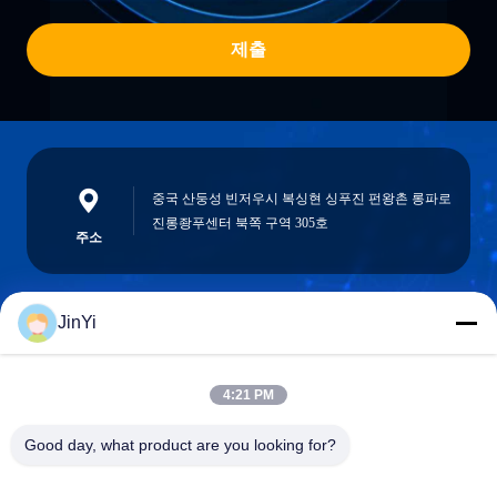
제출
중국 산둥성 빈저우시 복싱현 싱푸진 펀왕촌 롱파로
진롱좡푸센터 북쪽 구역 305호
주소
JinYi
chenshasha1867@gmail.com
이메일
4:21 PM
Good day, what product are you looking for?