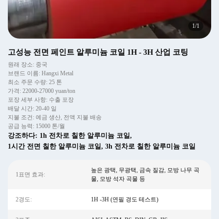
1
/
1
고성능 전면 페인트 알루미늄 코일 1H - 3H 산업 코팅
원래 장소: 중국
브랜드 이름: Hangxi Metal
최소 주문 수량: 25 톤
가격: 22000-27000 yuan/ton
포장 세부 사항: 수출 포장
배달 시간: 20-40 일
지불 조건: 예금 생산, 전액 지불 배송
공급 능력: 15000 톤/월
강조하다:
1h 전차로 칠한 알루미늄 코일
,
1시간 전면 칠한 알루미늄 코일
,
3h 전차로 칠한 알루미늄 코일
높은 광택, 무광택, 금속 질감, 모방 나무 곡
1표면 효과:
물, 모방 석자 곡물 등
2경도:
1H -3H (연필 경도 테스트)