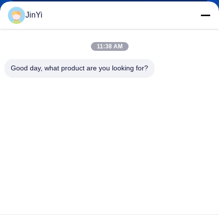
JinYi
chenshasha1867@gmail.com
11:38 AM
이메일
Good day, what product are you looking for?
0086-15564063322
전화
Shandong Hangxi Metal Technology Co., Ltd.
Shandong Hangxi Metal Technology Co., Ltd.