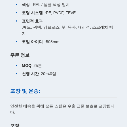
색상
:RAL / 샘플 색상 일치
코팅 시스템
:PE, PVDF, FEVE
표면적 효과
:매트, 광택, 엠브로스, 붓, 목자, 대리석, 스크래치 방
지
코일 아이디
:508mm
주문 정보
MOQ
25톤
선행 시간
20~40일
포장 및 운송:
안전한 배송을 위해 모든 스킬은 수출 표준 보호로 포장됩니
다.
포장