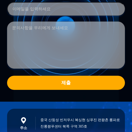
제출
중국 산둥성 빈저우시 복싱현 싱푸진 펀왕촌 롱파로
진롱좡푸센터 북쪽 구역 305호
주소