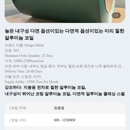
1
/
1
높은 내구성 다면 옵션이있는 다면적 옵션이있는 미리 칠한
알루미늄 코일
브랜드 이름: Hangxi Metal
인증: ISO
Minimum Order Quantity: 25 Tons
가격: 22000-27000yuan/ton
포장 세부 사항: 내부는 방습 종이, 외부는 철판 보호 장치로 나무 팔레트에 단단히 고정되어 있습니다.
Delivery Time: 20-40 Days
지불 조건: 신용장, 티/티
Supply Ability: 15000 Tons Per Month
강조하다:
지붕용 전차로 칠한 알루미늄 코일
,
내구성이 뛰어난 코팅 알루미늄 코일
,
다면적 알루미늄 클래싱 스필
1코팅 두께:
맞춤형
2코일 너비:
600 - 1250MM