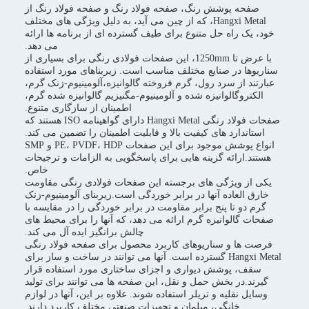
صفحه پوشش رنگ، صفحه فولاد رنگ و صفحه فولاد رنگ از
Hangxi Metal، که از چین می آید، به دلیل ویژگی های مختلف
خود، یک راه حل متنوع برای طیف گسترده ای از برنامه ها ارائه
می دهد.
با عرض تا 1250mm، این صفحات فولادی رنگی برای بسیاری از
سناریوها در صنایع مختلف مناسب است. زیربناهای مورد استفاده
عبارتند از سرد رول، گرم فروخته گالوانیزه،آلومینیوم-زنک گرم،
الکتروگالوانیزه شده و آلومینیوم-مگنیزیم گالوانیزه شده گرم،
اطمینان از سازگاری متنوع.
صفحات فولاد رنگی Hangxi Metal دارای گواهینامه ISO هستند که
استاندارد های کیفیت بالا و قابلیت اطمینان را تضمین می کند.
انواع پوشش موجود برای این صفحات PE، PVDF، HDP و SMP
هستند.ارائه گزینه هایی برای پاسخگویی به الزامات و ترجیحات
خاص.
یکی از ویژگی های برجسته این صفحات فولادی رنگی مقاومت
خارق العاده آنها در برابر خوردگی است.زیربنای آلومینیوم-زنک
گرم دو تا پنج برابر مقاومت در برابر خوردگی را در مقایسه با
صفحات گالوانیزه گرم ارائه می دهد، که آنها را برای محیط های
چالش برانگیز ایده آل می کند.
فرصت ها و سناریوهای کاربرد محصول برای صفحه فولاد رنگی
Hangxi Metal گسترده است. آنها می توانند در ساخت و ساز برای
سقف، پوشش دیواری و اجزای ساختاری مورد استفاده قرار
گیرند.در بخش حمل و نقل، این صفحه ها می توانند برای تولید
وسایل نقلیه و تریلر استفاده شوند. علاوه بر این، آنها در لوازم
خانگی، مبلمان و تجهیزات صنعتی مختلف کاربرد دارند.