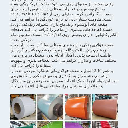
وقتی صحبت از محتوای روی می شود، صفحه فولاد رنگی بسته
به نوع پوشش، در تغییرات مختلف در دسترس است. برای
صفحات گالوانیزه گرم، محتوای روی از 180g / m2 تا 275g / m2
است.,مقاومت بسیار عالی در برابر خوردگی را فراهم می کند.
صفحه های آلومینیوم-زنک داغ دارای محتوای زنک 150g / m2
هستند که حفاظت بیشتری از عناصر را فراهم می کنند.صفحات
الکتروگالوانیزه دارای پوشش روی 20/20g/m2 هستند، تضمین دوام
طولانی مدت.
صفحه فولادی رنگی با زیربناهای مختلف سازگار است ، از جمله
آلومینیوم-زنک ، الکتروگالوانیزه و آلومینیوم-مگنیزیم گرم.این
قابلیت انعطاف پذیری امکان ادغام بدون مشکل در پروژه های
مختلف ساخت و ساز را فراهم می کند، انعطاف پذیری و سهولت
استفاده را فراهم می کند.
با عمر 10-12 سال ، صفحه فولاد رنگی عملکرد طولانی مدت را
ارائه می دهد و نیاز به نگهداری و تعویض مکرر را کاهش می
دهد.این دوام آن را به یک انتخاب مقرون به صرفه برای سازندگان
و پیمانکاران به دنبال مواد ساختمانی قابل اعتماد می کند.