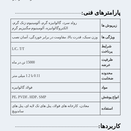
پارامترهای فنی:
رولد سرد، گالوانیزه گرم، آلومینیوم-زنک گرم،
زیرپوش ها
الکتروگالوانیزه، آلومینیوم-مگنیزیم گرم
ویژگی ها
وزن سبک، قدرت بالا، مقاومت در برابر خوردگی، آسان نصب
شرایط
L/C، T/T
پرداخت
ظرفیت
15000 تن در ماه
عرضه
محدوده
0.11 تا 1.2 میلی متر
ضخامت
مواد
فولاد گالوانیزه
انواع پوشش
PE، PVDF، HDP، SMP
معادن، کارخانه های فولاد، پنل های تک لایه ای، پنل های
استفاده
ساندویچ
کاربردها: