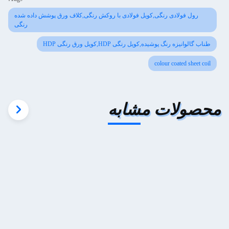
رول فولادی رنگی,کویل فولادی با روکش رنگی,کلاف ورق پوشش داده شده
رنگی
طناب گالوانیزه رنگ پوشیده,کویل رنگی HDP,کویل ورق رنگی HDP
colour coated sheet coil
محصولات مشابه