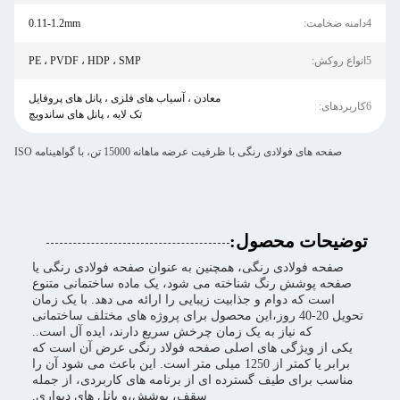
4دامنه ضخامت:
0.11-1.2mm
5انواع روکش:
PE ، PVDF ، HDP ، SMP
معادن ، آسیاب های فلزی ، پانل های پروفایل
6کاربردهای:
تک لایه ، پانل های ساندویچ
صفحه های فولادی رنگی با ظرفیت عرضه ماهانه 15000 تن، با گواهینامه ISO
توضیحات محصول:
صفحه فولادی رنگی، همچنین به عنوان صفحه فولادی رنگی یا
صفحه پوشش رنگ شناخته می شود، یک ماده ساختمانی متنوع
است که دوام و جذابیت زیبایی را ارائه می دهد. با یک زمان
تحویل 20-40 روز،این محصول برای پروژه های مختلف ساختمانی
که نیاز به یک زمان چرخش سریع دارند، ایده آل است..
یکی از ویژگی های اصلی صفحه فولاد رنگی عرض آن است که
برابر یا کمتر از 1250 میلی متر است. این باعث می شود آن را
مناسب برای طیف گسترده ای از برنامه های کاربردی، از جمله
سقف، پوشش،و پانل های دیواری.