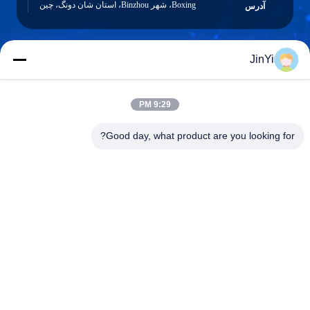
Boxing، شهر Binzhou، استان شان دونگ، چین
آدرس
JinYi
chenshasha1867@gmail.com
ایمیل
9:29 PM
Good day, what product are you looking for?
0086-15564063322
تلفن
Shandong Hangxi Metal Technology Co., Ltd.