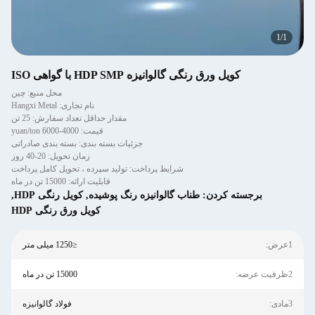
1
/
1
کویل ورق رنگی گالوانیزه HDP SMP با گواهی ISO
محل منبع: چین
نام تجاری: Hangxi Metal
مقدار حداقل تعداد سفارش: 25 تن
قیمت: 4000-6000 yuan/ton
جزئیات بسته بندی: بسته بندی صادراتی
زمان تحویل: 20-40 روز
شرایط پرداخت: تولید سپرده ، تحویل کامل پرداخت
قابلیت ارائه: 15000 تن در ماه
برجسته کردن:
طناب گالوانیزه رنگ پوشیده
,
کویل رنگی HDP
,
کویل ورق رنگی HDP
1عرض:
≤1250 میلی متر
2ظرفیت عرضه:
15000 تن در ماه
3مادی:
فولاد گالوانیزه