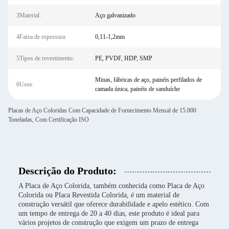
3Material:
Aço galvanizado
4Faixa de espessura:
0,11-1,2mm
5Tipos de revestimento:
PE, PVDF, HDP, SMP
Minas, fábricas de aço, painéis perfilados de
6Usos:
camada única, painéis de sanduíche
Placas de Aço Coloridas Com Capacidade de Fornecimento Mensal de 15.000
Toneladas, Com Certificação ISO
Descrição do Produto:
A Placa de Aço Colorida, também conhecida como Placa de Aço
Colorida ou Placa Revestida Colorida, é um material de
construção versátil que oferece durabilidade e apelo estético. Com
um tempo de entrega de 20 a 40 dias, este produto é ideal para
vários projetos de construção que exigem um prazo de entrega