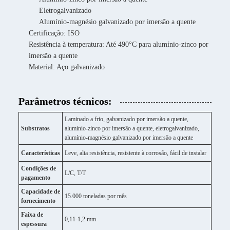
Eletrogalvanizado
Alumínio-magnésio galvanizado por imersão a quente
Certificação: ISO
Resistência à temperatura: Até 490°C para alumínio-zinco por
imersão a quente
Material: Aço galvanizado
Parâmetros técnicos:
Laminado a frio, galvanizado por imersão a quente,
Substratos
alumínio-zinco por imersão a quente, eletrogalvanizado,
alumínio-magnésio galvanizado por imersão a quente
Características
Leve, alta resistência, resistente à corrosão, fácil de instalar
Condições de
L/C, T/T
pagamento
Capacidade de
15.000 toneladas por mês
fornecimento
Faixa de
0,11-1,2 mm
espessura