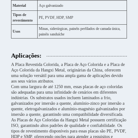
Material
Aço galvanizado
Tipos de
PE, PVDF, HDP, SMP
revestimento
Minas, siderúrgicas, painéis perfilados de camada única,
Usos
painéis sanduíche
Aplicações:
A Placa Revestida Colorida, a Placa de Aço Colorida e a Placa de
Aço Colorida da Hangxi Metal, originárias da China, oferecem
uma solução versátil para uma ampla gama de aplicações devido
aos seus vários atributos.
Com uma largura de até 1250 mm, essas placas de aço coloridas
são adequadas para uma infinidade de cenários em diferentes
indústrias. Os substratos usados ​​incluem laminados a frio,
galvanizados por imersão a quente, alumínio-zinco por imersão a
quente, eletrogalvanizados e alumínio-magnésio galvanizados por
imersão a quente, garantindo uma compatibilidade diversificada.
As Placas de Aço Coloridas da Hangxi Metal possuem certificação
ISO, garantindo altos padrões de qualidade e confiabilidade. Os
tipos de revestimento disponíveis para essas placas são PE, PVDF,
HDP e SMP, oferecendo opções para atender a requisitos e