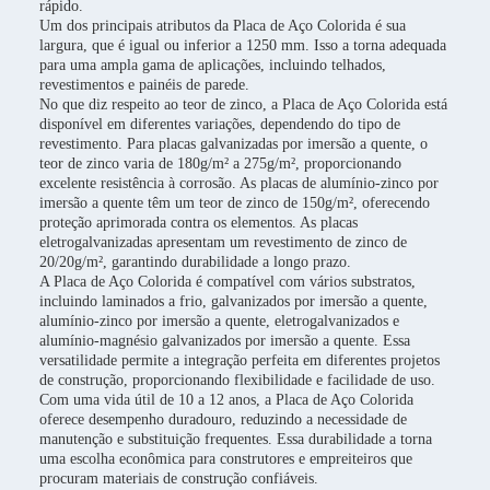
rápido.
Um dos principais atributos da Placa de Aço Colorida é sua
largura, que é igual ou inferior a 1250 mm. Isso a torna adequada
para uma ampla gama de aplicações, incluindo telhados,
revestimentos e painéis de parede.
No que diz respeito ao teor de zinco, a Placa de Aço Colorida está
disponível em diferentes variações, dependendo do tipo de
revestimento. Para placas galvanizadas por imersão a quente, o
teor de zinco varia de 180g/m² a 275g/m², proporcionando
excelente resistência à corrosão. As placas de alumínio-zinco por
imersão a quente têm um teor de zinco de 150g/m², oferecendo
proteção aprimorada contra os elementos. As placas
eletrogalvanizadas apresentam um revestimento de zinco de
20/20g/m², garantindo durabilidade a longo prazo.
A Placa de Aço Colorida é compatível com vários substratos,
incluindo laminados a frio, galvanizados por imersão a quente,
alumínio-zinco por imersão a quente, eletrogalvanizados e
alumínio-magnésio galvanizados por imersão a quente. Essa
versatilidade permite a integração perfeita em diferentes projetos
de construção, proporcionando flexibilidade e facilidade de uso.
Com uma vida útil de 10 a 12 anos, a Placa de Aço Colorida
oferece desempenho duradouro, reduzindo a necessidade de
manutenção e substituição frequentes. Essa durabilidade a torna
uma escolha econômica para construtores e empreiteiros que
procuram materiais de construção confiáveis.