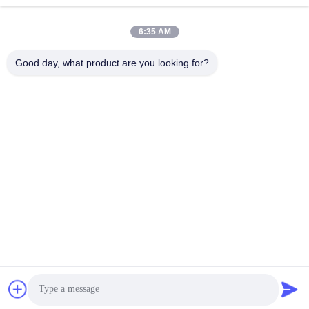
chenshasha1867@gmail.com
E-mail
6:35 AM
Good day, what product are you looking for?
0086-15564063322
Telefone
Shandong Hangxi Metal Technology Co., Ltd.
Shandong Hangxi Metal Technology Co., Ltd.
Obtenha o melhor preço
Converse agora
Converse agora