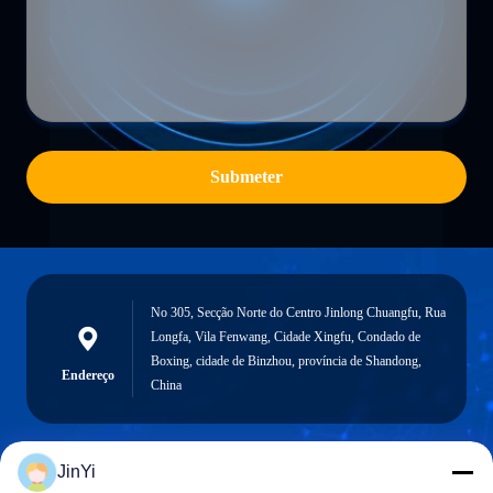
Submeter
No 305, Secção Norte do Centro Jinlong Chuangfu, Rua
Longfa, Vila Fenwang, Cidade Xingfu, Condado de
Boxing, cidade de Binzhou, província de Shandong,
Endereço
China
JinYi