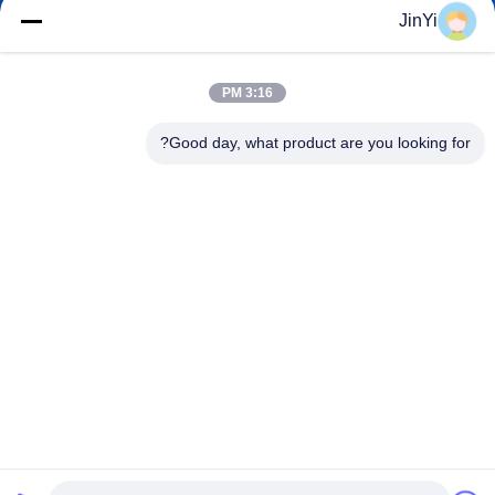
JinYi
chenshasha1867@gmail.com
ایمیل
3:16 PM
Good day, what product are you looking for?
0086-15564063322
تلفن
Shandong Hangxi Metal Technology Co., Ltd.
Shandong Hangxi Metal Technology Co., Ltd.