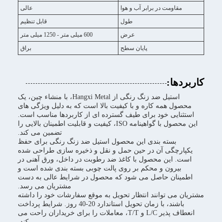
مقاومت در برابر آب و هوا
عالی
طول
قابل تنظیم
عرض
600 میلی متر - 1250 میلی متر
پایان سطح
براق
کاربردها:
استیل ضد زنگ رنگی از Hangxi Metal، با منشاء چین، یک
محصول همه کاره و با کیفیت بالا است که به دلیل ویژگی های
استثنایی خود برای طیف گسترده ای از کاربردها مناسب است.
این محصول با گواهینامه ISO، کیفیت و قابلیت اطمینان بالایی را
تضمین می کند.
بسته بندی این محصول استیل ضد زنگ رنگی برای حفظ
یکپارچگی آن در حین حمل و نقل و ذخیره سازی طراحی شده
است. این محصول با کاغذ ضد رطوبت در داخل، ورق آهنی در
بیرون و محکم بر روی پالت چوبی بسته بندی شده است و
اطمینان حاصل می شود که محصول در شرایط عالی به دست
مشتریان می رسد.
مشتریان می توانند انتظار تحویل به موقع سفارشات خود را داشته
باشند، با زمان تحویل استاندارد 20-40 روز. شرایط پرداخت
انعطاف پذیر L/C و T/T، معاملات را برای خریداران راحت می
کند.