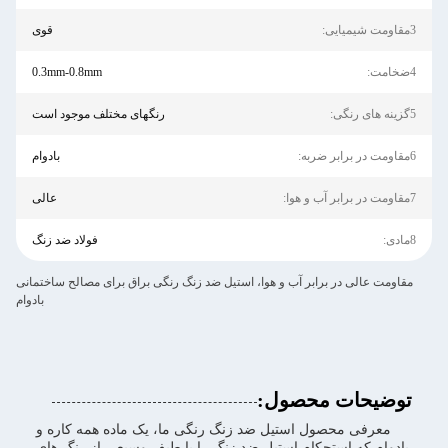
3مقاومت شیمیایی:
قوی
4ضخامت:
0.3mm-0.8mm
5گزینه های رنگی:
رنگهای مختلف موجود است
6مقاومت در برابر ضربه:
بادوام
7مقاومت در برابر آب و هوا:
عالی
8مادی:
فولاد ضد زنگ
مقاومت عالی در برابر آب و هوا، استیل ضد زنگ رنگی براق برای مصالح ساختمانی
بادوام
توضیحات محصول:
معرفی محصول استیل ضد زنگ رنگی ما، یک ماده همه کاره و
بادوام که استحکام استیل ضد زنگ را با طیف وسیعی از رنگ های