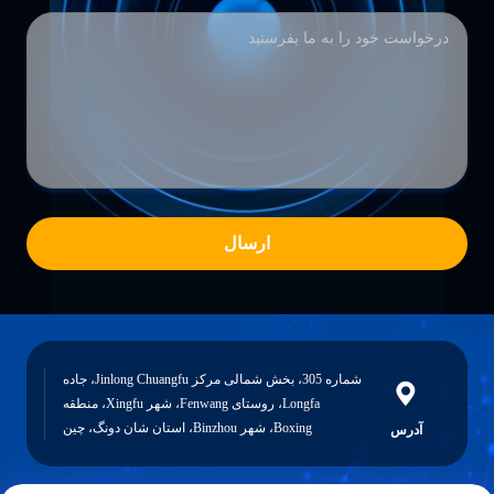
ارسال
شماره 305، بخش شمالی مرکز Jinlong Chuangfu، جاده
Longfa، روستای Fenwang، شهر Xingfu، منطقه
Boxing، شهر Binzhou، استان شان دونگ، چین
آدرس