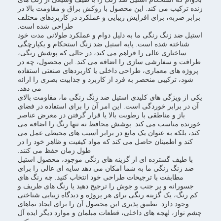
زنده ترکیب می کند. این محصول با روکش براق و مقاومت بالا در
برابر ضربه، برای افزایش زیبایی و عملکرد در کاربردهای مختلف
طراحی شده است.
استیل ضد زنگ رنگی ما به دلیل دوام و عملکرد طولانی مدت خود
شناخته شده است. پایه استیل ضد زنگ استحکام و یکپارچگی
ساختاری عالی را فراهم می کند، در حالی که پوشش رنگی،
ظرافت و سفارشی سازی را اضافه می کند. این محصول، چه در
پروژه های معماری، طراحی داخلی یا کاربردهای صنعتی استفاده
شود، ترکیبی منحصر به فرد از کاربرد و جذابیت بصری را ارائه
می دهد.
یکی از ویژگی های کلیدی استیل ضد زنگ رنگی ما، مقاومت بالای
آن در برابر خوردگی است. این امر آن را برای استفاده در فضای
باز و مناطقی با رطوبت بالا یا قرار گرفتن در معرض عناصر
خورنده مناسب می کند. پوشش محافظ نه تنها رنگ را اضافه می
کند، بلکه به عنوان یک مانع در برابر آسیب های محیطی عمل می
کند و اطمینان حاصل می کند که مواد کیفیت و ظاهر خود را در
طول زمان حفظ می کنند.
با طیف گسترده ای از گزینه های رنگی موجود، محصول استیل
ضد زنگ رنگی ما به شما امکان می دهد سایه ای عالی را برای
مطابقت با ترجیحات طراحی خود انتخاب کنید. چه رنگ های
جسورانه و پر جنب و جوش را ترجیح دهید یا رنگ های ظریف و
کم رنگ، یک گزینه رنگی برای هر پروژه و دیدگاه زیبایی شناختی
وجود دارد. تطبیق پذیری این محصول آن را برای ایجاد نماهای
چشم نواز، لهجه های داخلی، قطعات مبلمان و موارد دیگر ایده آل