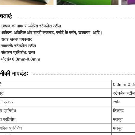
षताएं:
उत्पाद का नामः रंग-लेपित स्टेनलेस स्टील
आवेदनः आंतरिक और बाहरी सजावट, रसोई के बर्तन, उपकरण, आदि।
सतह खत्मः चमकदार
सामग्रीः स्टेनलेस स्टील
संक्षारण प्रतिरोध: उच्च
मोटाईः 0.3mm-0.8mm
ीकी मापदंडः
ई
0.3mm-0.
्री
स्टेनलेस स्टील
ंग प्रकार
रंगीन
ाव प्रतिरोध
टिकाऊ
च प्रतिरोध
मजबूत
यनिक प्रतिरोध
मजबूत