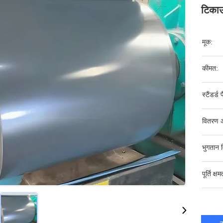
टिकाऊ
मूक:
कीमत:
स्टैंडर्ड 
वितरण 
भुगतान व
पूर्ति क्षम