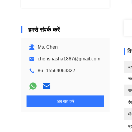
हमसे संपर्क करें
Ms. Chen
वि
chenshasha1867@gmail.com
ब्
86--15564063322
सं
रा
अब बात करें
रं
मौ
प्