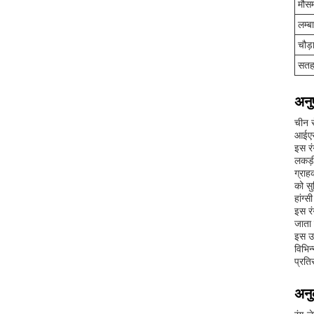
मौसम
लम्ब
चौड़
सतह
अनु
चीन स
आईएस
इस रं
लकड़ी
ग्राह
को सु
हांग्
इस रं
जाता 
इस उत
विभिन
प्रति
अनु