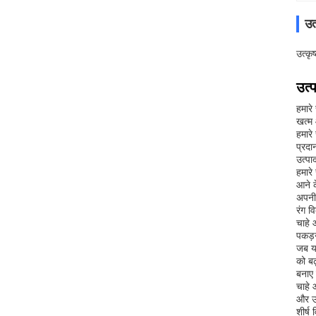
उत
उत्कृ
उत्
हमारे
खत्म 
हमारे
प्रदा
उत्पा
हमारे
आने क
अपनी 
रंग व
चाहे 
पकड़न
जब यह
को बढ
बनाए
चाहे 
और उच
शीर्ष