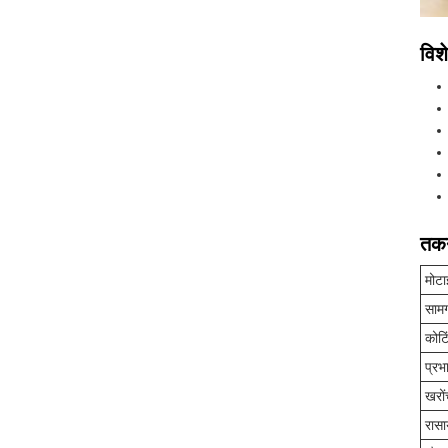
विशे
तकन
मोटा
सामग
कोटि
प्रभ
खरों
रासा