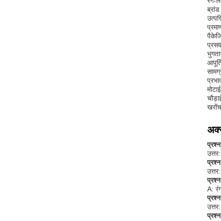
रंग-ल
ब्रांड
उत्पत
प्रम
पैकेज
प्रस
भुगता
आपूर्
सामग्
प्रभा
मोट
चौड
खरोंच
अक्स
प्रश्
उत्तर
प्रश्
उत्तर
प्रश्
A: रं
प्रश्
उत्तर
प्रश्