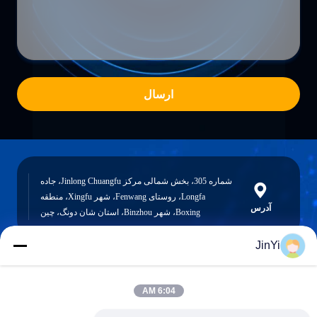
ارسال
شماره 305، بخش شمالی مرکز Jinlong Chuangfu، جاده
Longfa، روستای Fenwang، شهر Xingfu، منطقه
آدرس
Boxing، شهر Binzhou، استان شان دونگ، چین
JinYi
chenshasha1867@gmail.com
6:04 AM
ایمیل