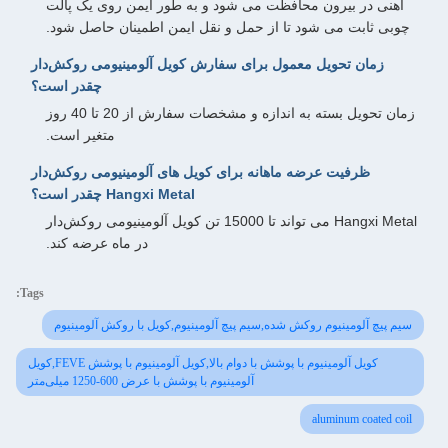
آهنی در بیرون محافظت می شود و به طور ایمن روی یک پالت
چوبی ثابت می شود تا از حمل و نقل ایمن اطمینان حاصل شود.
زمان تحویل معمول برای سفارش کویل آلومینیومی روکش‌دار
چقدر است؟
زمان تحویل بسته به اندازه و مشخصات سفارش از 20 تا 40 روز
متغیر است.
ظرفیت عرضه ماهانه برای کویل های آلومینیومی روکش‌دار
Hangxi Metal چقدر است؟
Hangxi Metal می تواند تا 15000 تن کویل آلومینیومی روکش‌دار
در ماه عرضه کند.
Tags:
سیم پیچ آلومینیوم روکش شده,سیم پیچ آلومینیوم,کویل با روکش آلومینیوم
کویل آلومینیوم با پوشش با دوام بالا,کویل آلومینیوم با پوشش FEVE,کویل
آلومینیوم با پوشش با عرض 600-1250 میلی‌متر
aluminum coated coil