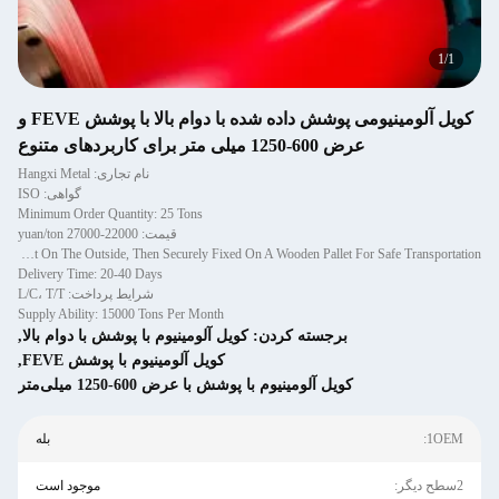
1
/
1
کویل آلومینیومی پوشش داده شده با دوام بالا با پوشش FEVE و
عرض 600-1250 میلی متر برای کاربردهای متنوع
نام تجاری: Hangxi Metal
گواهی: ISO
Minimum Order Quantity: 25 Tons
قیمت: 22000-27000 yuan/ton
Packaging Details: Packed With Moisture-proof Paper On The Inside And Protected With An Iron Sheet On The Outside, Then Securely Fixed On A Wooden Pallet For Safe Transportation.
Delivery Time: 20-40 Days
شرایط پرداخت: L/C، T/T
Supply Ability: 15000 Tons Per Month
برجسته کردن:
کویل آلومینیوم با پوشش با دوام بالا
,
کویل آلومینیوم با پوشش FEVE
,
کویل آلومینیوم با پوشش با عرض 600-1250 میلی‌متر
1OEM:
بله
2سطح دیگر:
موجود است