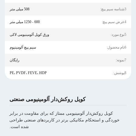
3شناسه سیم پیچ:
508 میلی متر
4عرض سیم پیچ:
600 - 1250 میلی متر
5نوع مورد:
ورق کویل آلومینیومی لاکی
6نام محصول:
سیم پیچ آلومینیوم
7نمونه:
رایگان
8پوشش:
PE، PVDF، FEVE، HDP
کویل روکش‌دار آلومینیومی صنعتی
کویل روکش‌دار آلومینیومی ممتاز که برای مقاومت در برابر
خوردگی و استحکام مکانیکی برتر در کاربردهای صنعتی طراحی
شده است.