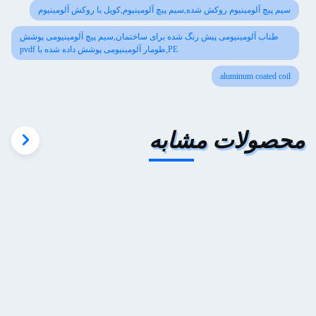
سیم پیچ آلومینیوم روکش شده,سیم پیچ آلومینیوم,کویل با روکش آلومینیوم
طناب آلومینیومی پیش رنگ شده برای ساختمان,سیم پیچ آلومینیومی پوشش
PE,طومار آلومینیومی پوشش داده شده با pvdf
aluminum coated coil
محصولات مشابه