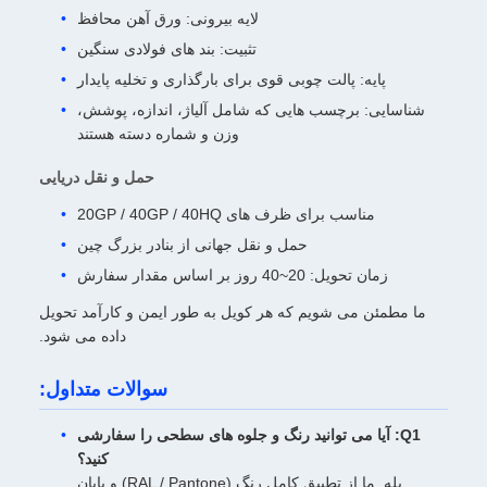
لایه بیرونی: ورق آهن محافظ
تثبیت: بند های فولادی سنگین
پایه: پالت چوبی قوی برای بارگذاری و تخلیه پایدار
شناسایی: برچسب هایی که شامل آلیاژ، اندازه، پوشش،
وزن و شماره دسته هستند
حمل و نقل دریایی
مناسب برای ظرف های 20GP / 40GP / 40HQ
حمل و نقل جهانی از بنادر بزرگ چین
زمان تحویل: 20~40 روز بر اساس مقدار سفارش
ما مطمئن می شویم که هر کویل به طور ایمن و کارآمد تحویل
داده می شود.
سوالات متداول:
Q1: آیا می توانید رنگ و جلوه های سطحی را سفارشی
کنید؟
بله. ما از تطبیق کامل رنگ (RAL / Pantone) و پایان