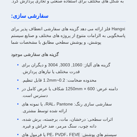
به شکل های مختلف برای استفاده صنعتی و تجاری پردازش کرد.
سفارشی سازی:
Hangxi فلز ارائه می دهد گزینه های سفارشی انعطاف پذیر برای
پاسخگویی به الزامات متنوع از پروژه های مختلف و صنایع.سیستم
پوشش، و پوشش سطحي مطابق با مشخصات شما
گزینه های سفارشی موجود
گزینه های آلیاژ: 1060, 3003, 3004 و دیگران برای
قدرت مختلف یا نیازهای پردازش.
محدوده ضخامت: 0.2~1.2mm قابل تنظیم.
دامنه عرض: 600 × 1250mm شکاف یا عرض کامل در
دسترس است.
سفارشی سازی رنگ: RAL، Pantone، یا نمونه های
ارائه شده توسط مشتری.
اثرات سطحی: درخشان، مات، برجسته، برش شده،
دانه چوب، سنگ مرمر، ضد خراش و غیره.
سیستم های پوشش: PE، PVDF، FEVE یا فرمول های