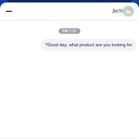
JinYi
chenshasha1867@gmail.com
7:37 PM
ایمیل
Good day, what product are you looking for?
0086-15564063322
تلفن
Shandong Hangxi Metal Technology Co., Ltd.
Shandong Hangxi Metal Technology Co., Ltd.