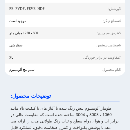
3پوشش:
PE، PVDF، FEVE، HDP
4سطح دیگر:
موجود است
5عرض سیم پیچ:
600 - 1250 میلی متر
6ضخامت پوشش:
سفارشی
7مقاومت در برابر خوردگی:
بالا
8نام محصول:
سیم پیچ آلومینیوم
توضیحات محصول:
طومار آلومینیوم پیش رنگ شده با آلیاژ های با کیفیت بالا مانند
1060 ، 3003 و 3004 ساخته شده است که مقاومت عالی در
برابر آب و هوا ، دوام سطح و ثبات رنگ طولانی مدت را ارائه می
دهد.با پوشش یکنواخت و کنترل ضخامت دقیق، عملکرد قابل