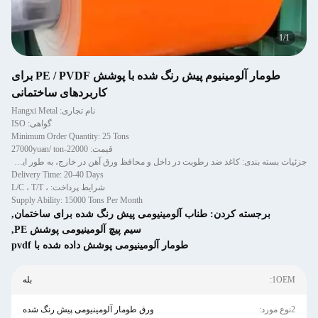
1
/
1
طومار آلومینیوم پیش رنگ شده با پوشش PE / PVDF برای
کاربردهای ساختمانی
نام تجاری: Hangxi Metal
گواهی: ISO
Minimum Order Quantity: 25 Tons
قیمت: 22000-27000yuan/ ton
جزئیات بسته بندی: کاغذ ضد رطوبت در داخل و محافظ ورق آهن در خارج، به طور ایمن روی پالت های چوبی ثابت شده است.
Delivery Time: 20-40 Days
شرایط پرداخت: ، L/C ، T/T
Supply Ability: 15000 Tons Per Month
برجسته کردن:
طناب آلومینیومی پیش رنگ شده برای ساختمان
,
سیم پیچ آلومینیومی پوشش PE
,
طومار آلومینیومی پوشش داده شده با pvdf
1OEM:
بله
2نوع مورد:
ورق طومار آلومینیومی پیش رنگ شده