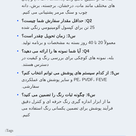
های مختلف مانند مات، درخشان، برجسته، برش، دانه
چوب و سنگ مرمر پشتیبانی می کنیم.
Q2: حداقل مقدار سفارش شما چیست؟
25 تن براي کپسول آلومينيومي رنگي شده
س3: زمان تحویل چقدر است؟
معمولاً 20 تا 40 روز بسته به مشخصات و برنامه تولید.
Q4: آیا شما نمونه ها را ارائه می دهید؟
بله، نمونه های کوچکی برای بررسی رنگ و کیفیت در
دسترس هستند.
س5: از کدام سیستم های پوشش می توانم انتخاب کنم؟
PE، PVDF، FEVE و سایر پوشش های عملکردی
سفارشی.
س6: چگونه ثبات رنگ را تضمین می کنید؟
ما از ابزار اندازه گیری رنگ حرفه ای و کنترل دقیق
فرآیند پوشش برای تضمین یکسانی رنگ استفاده می
کنیم.
Tags: