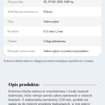
3Typ powłoki:
PE, PVDF, HDP, SMP itp.
4Obróbka powierzchniowa:
Pokryty
5Typ:
Stalowa płyta
6Grubość:
0,11 mm-1,2 mm
7Służba:
Usługa jednokrotna
8Specjalne zastosowanie:
Stalowa płyta o wysokiej wytrzymałości
Kolorowa blacha stalowa o długiej żywotności zmniejsza częstotliwość wymiany
Opis produktu:
Kolorowa blacha stalowa to wszechstronny i trwały materiał
budowlany, który oferuje szeroki zakres zastosowań w różnych
branżach. Z maksymalną szerokością 1250 mm, produkt ten
nadaje się do różnych projektów budowlanych, w tym pokryć