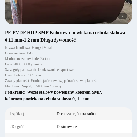
1
/
1
PE PVDF HDP SMP Kolorowo powlekana cebula stalowa
0,11 mm-1,2 mm Długa żywotność
Nazwa handlowa: Hangxi Metal
Orzecznictwo: ISO
Minimalne zamówienie: 25 ton
Cena: 4000-6000 yuan/ton
Szczegóły pakowania: Opakowanie eksportowe
Czas dostawy: 20-40 dni
Zasady płatności: Produkcja depozytów, pełna dostawa płatności
Możliwość Supply: 15000 ton / miesiąc
Podkreślić:
Węzeł stalowy powlekany kolorem SMP
,
kolorowo powlekana cebula stalowa 0
,
11 mm
1Aplikacja:
Dachowanie, ściana, sufit itp.
2Długość:
Dostosowane