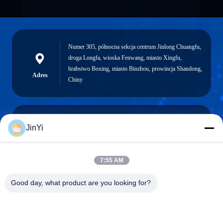
Numer 305, północna sekcja centrum Jinlong Chuangfu,
droga Longfa, wioska Fenwang, miasto Xingfu,
hrabstwo Boxing, miasto Binzhou, prowincja Shandong,
Adres
Chiny
JinYi
chenshasha1867@gmail.com
Wiadomość
elektroniczna
7:55 AM
Good day, what product are you looking for?
0086-15564063322
Telefon