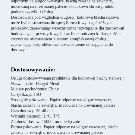
odpornym na wilgoć wewnątrz, blachą żelazną na zewnątrz,
mocowaną na drewnianej palecie, dodatkowo chroni produkt
podczas wysyłki i obsługi.
Dostosowana pod względem długości, kolorowa blacha stalowa
może być dostosowana do specyficznych wymagań różnych
projektów, zapewniając wszechstronne rozwiązanie dla zastosowań
budowlanych, przemysłowych i architektonicznych. Hangxi Metal
szczyci się oferowaniem klientom kompleksowej obsługi,
zapewniając bezproblemowe doświadczenie od zapytania do
dostawy.
Dostosowywanie:
Usługi dostosowywania produktów dla kolorowej blachy stalowej:
Nazwa marki: Hangxi Metal
Miejsce pochodzenia: Chiny
Certyfikacja: ISO
Szczegóły pakowania: Papier odporny na wilgoć wewnątrz,
blacha żelazna na zewnątrz, mocowana na drewnianej palecie
Czas dostawy: 20-40 dni
Warunki płatności: L/C, T/T
Zdolność dostaw: 15000 ton miesięcznie
Forma pakowania: Papier odporny na wilgoć wewnątrz, blacha
żelazna na zewnątrz, mocowana na drewnianej palecie