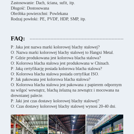
Zastosowanie: Dach, ściana, sufit, itp.
Długość: Dostosowana
Obróbka powierzchni: Powlekana
Rodzaj powłoki: PE, PVDF, HDP, SMP, itp.
FAQ:
P: Jaka jest nazwa marki kolorowej blachy stalowej?
O: Nazwa marki kolorowej blachy stalowej to Hangxi Metal.
P: Gdzie produkowana jest kolorowa blacha stalowa?
O: Kolorowa blacha stalowa jest produkowana w Chinach.
P: Jaką certyfikację posiada kolorowa blacha stalowa?
O: Kolorowa blacha stalowa posiada certyfikat ISO.
P: Jak pakowana jest kolorowa blacha stalowa?
O: Kolorowa blacha stalowa jest pakowana z papierem odpornym
na wilgoć wewnątrz, blachą żelazną na zewnątrz i mocowana na
drewnianej palecie.
P: Jaki jest czas dostawy kolorowej blachy stalowej?
O: Czas dostawy kolorowej blachy stalowej wynosi 20-40 dni.