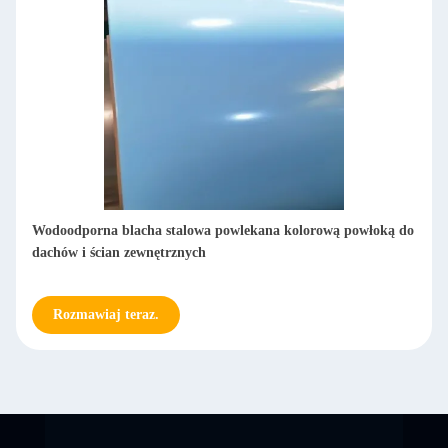
Wodoodporna blacha stalowa powlekana kolorową powłoką do
dachów i ścian zewnętrznych
Rozmawiaj teraz.