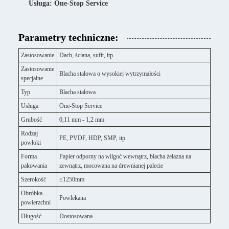
Usługa: One-Stop Service
Parametry techniczne:
Zastosowanie
Dach, ściana, sufit, itp.
Zastosowanie
Blacha stalowa o wysokiej wytrzymałości
specjalne
Typ
Blacha stalowa
Usługa
One-Stop Service
Grubość
0,11 mm - 1,2 mm
Rodzaj
PE, PVDF, HDP, SMP, itp.
powłoki
Forma
Papier odporny na wilgoć wewnątrz, blacha żelazna na
pakowania
zewnątrz, mocowana na drewnianej palecie
Szerokość
≤1250mm
Obróbka
Powlekana
powierzchni
Długość
Dostosowana