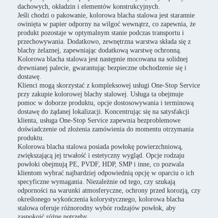
dachowych, okładzin i elementów konstrukcyjnych.
Jeśli chodzi o pakowanie, kolorowa blacha stalowa jest starannie
owinięta w papier odporny na wilgoć wewnątrz, co zapewnia, że
produkt pozostaje w optymalnym stanie podczas transportu i
przechowywania. Dodatkowo, zewnętrzna warstwa składa się z
blachy żelaznej, zapewniając dodatkową warstwę ochronną.
Kolorowa blacha stalowa jest następnie mocowana na solidnej
drewnianej palecie, gwarantując bezpieczne obchodzenie się i
dostawę.
Klienci mogą skorzystać z kompleksowej usługi One-Stop Service
przy zakupie kolorowej blachy stalowej. Usługa ta obejmuje
pomoc w doborze produktu, opcje dostosowywania i terminową
dostawę do żądanej lokalizacji. Koncentrując się na satysfakcji
klienta, usługa One-Stop Service zapewnia bezproblemowe
doświadczenie od złożenia zamówienia do momentu otrzymania
produktu.
Kolorowa blacha stalowa posiada powłokę powierzchniową,
zwiększającą jej trwałość i estetyczny wygląd. Opcje rodzaju
powłoki obejmują PE, PVDF, HDP, SMP i inne, co pozwala
klientom wybrać najbardziej odpowiednią opcję w oparciu o ich
specyficzne wymagania. Niezależnie od tego, czy szukają
odporności na warunki atmosferyczne, ochrony przed korozją, czy
określonego wykończenia kolorystycznego, kolorowa blacha
stalowa oferuje różnorodny wybór rodzajów powłok, aby
zaspokoić różne potrzeby.