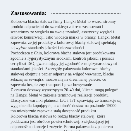
Zastosowania:
Kolorowa blacha stalowa firmy Hangxi Metal to wszechstronny
produkt odpowiedni do szerokiego zakresu zastosowań i
scenariuszy ze względu na swoją trwałość, estetyczny wygląd i
łatwość konserwacji. Jako wiodąca marka w branży, Hangxi Metal
zapewnia, że jej produkty z kolorowej blachy stalowej spełniają
najwyższe standardy jakości i niezawodności.
Pochodząca z Chin, kolorowa blacha stalowa jest produkowana
zgodnie z rygorystycznymi środkami kontroli jakości i posiada
certyfikat ISO, gwarantujący jej zgodność z międzynarodowymi
standardami jakości. Szczegóły pakowania kolorowej blachy
stalowej obejmują papier odporny na wilgoć wewnątrz, blachę
żelazną na zewnątrz, mocowaną na drewnianej palecie, co
zapewnia bezpieczny transport i przechowywanie.
Z czasem dostawy wynoszącym 20-40 dni, klienci mogą polegać
na Hangxi Metal w zakresie terminowej realizacji produktu.
Elastyczne warunki płatności L/C i T/T sprawiają, że transakcje są
wygodne dla kupujących, a zdolność dostaw na poziomie 15000
ton miesięcznie zapewnia stałą dostępność produktu.
Kolorowa blacha stalowa to rodzaj blachy stalowej, która
poddawana jest obróbce powierzchniowej, zwiększającej jej
odporność na korozję i zużycie. Forma pakowania z papierem