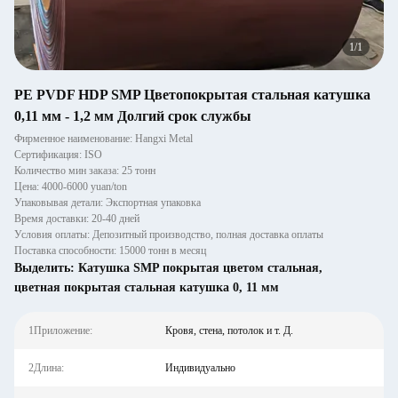
1
/
1
PE PVDF HDP SMP Цветопокрытая стальная катушка
0,11 мм - 1,2 мм Долгий срок службы
Фирменное наименование: Hangxi Metal
Сертификация: ISO
Количество мин заказа: 25 тонн
Цена: 4000-6000 yuan/ton
Упаковывая детали: Экспортная упаковка
Время доставки: 20-40 дней
Условия оплаты: Депозитный производство, полная доставка оплаты
Поставка способности: 15000 тонн в месяц
Выделить:
Катушка SMP покрытая цветом стальная
,
цветная покрытая стальная катушка 0
,
11 мм
1Приложение:
Кровя, стена, потолок и т. Д.
2Длина:
Индивидуально