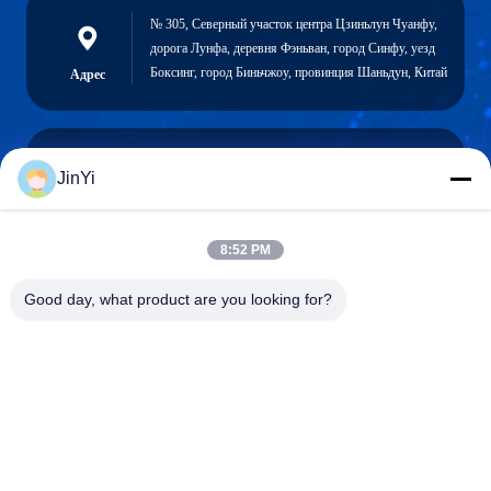
№ 305, Северный участок центра Цзиньлун Чуанфу,
дорога Лунфа, деревня Фэньван, город Синфу, уезд
Боксинг, город Биньчжоу, провинция Шаньдун, Китай
Адрес
JinYi
chenshasha1867@gmail.com
Электронная
почта
8:52 PM
Good day, what product are you looking for?
0086-15564063322
Телефон