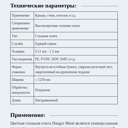
Технические параметры:
Применение
Крыша, стена, потолок и т.д.
Специальное
Высокопрочная стальная плита
применение
Тип
Стальная плита
Служба
Единый сервис
Толщина
0.11 мм - 1.2 мм
Тип покрытия
PE, PVDF, HDP, SMP, и т.д.
Форма
Внутри влагостойкая бумага, снаружи железный лист,
упаковки
закрепленный на деревянном поддоне
Ширина
≤ 1250 мм
Обработка
Покрытые
поверхности
Длина
Настраиваемый
Применение:
Цветная стальная плита Hangxi Metal является универсальным