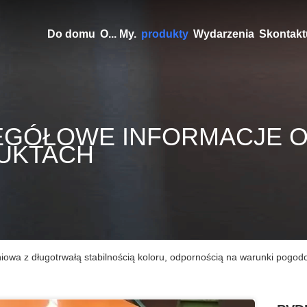
Do domu
O... My.
produkty
Wydarzenia
Skontaktu
EGÓŁOWE INFORMACJE 
UKTACH
owa z długotrwałą stabilnością koloru, odpornością na warunki pogo