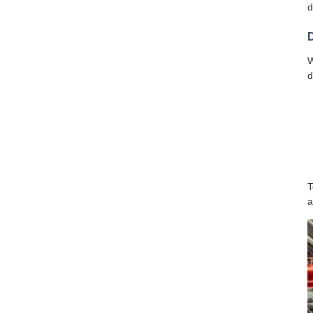
d
W
d
T
a