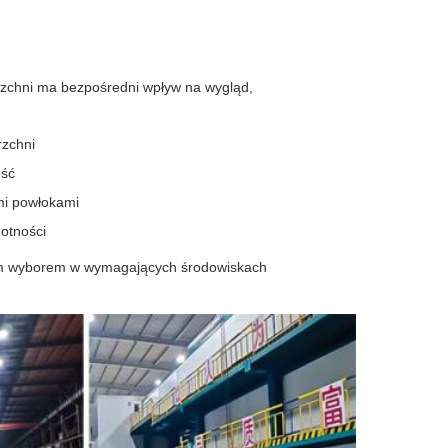
zchni ma bezpośredni wpływ na wygląd,
rzchni
ość
mi powłokami
otności
nym wyborem w wymagających środowiskach