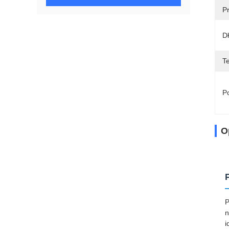
P
D
Te
Po
O
P
n
i