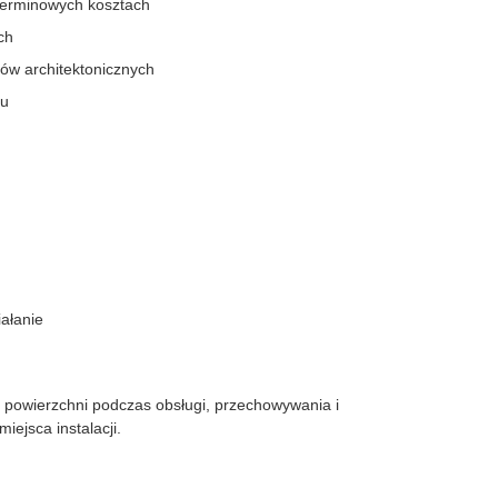
oterminowych kosztach
ch
ów architektonicznych
żu
ałanie
 powierzchni podczas obsługi, przechowywania i
iejsca instalacji.