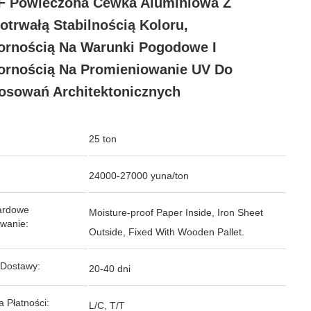
F Powleczona Cewka Aluminiowa Z
otrwałą Stabilnością Koloru,
rnością Na Warunki Pogodowe I
rnością Na Promieniowanie UV Do
osowań Architektonicznych
25 ton
24000-27000 yuna/ton
ardowe
Moisture-proof Paper Inside, Iron Sheet
wanie:
Outside, Fixed With Wooden Pallet.
 Dostawy:
20-40 dni
 Płatności:
L/C, T/T