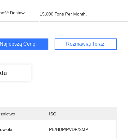
ność Dostaw:
15,000 Tons Per Month.
Najlepszą Cenę
Rozmawiaj Teraz.
ktu
znictwo
ISO
owłoki:
PE/HDP/PVDF/SMP