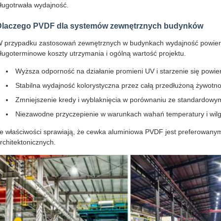
ługotrwała wydajność.
Dlaczego PVDF dla systemów zewnętrznych budynków
 przypadku zastosowań zewnętrznych w budynkach wydajność powier
ługoterminowe koszty utrzymania i ogólną wartość projektu.
Wyższa odporność na działanie promieni UV i starzenie się powie
Stabilna wydajność kolorystyczna przez całą przedłużoną żywotn
Zmniejszenie kredy i wyblaknięcia w porównaniu ze standardowy
Niezawodne przyczepienie w warunkach wahań temperatury i wilg
e właściwości sprawiają, że cewka aluminiowa PVDF jest preferowa
rchitektonicznych.