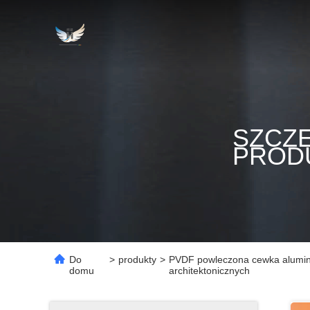
SZCZ
PROD
Do
>
produkty
>
PVDF powleczona cewka alumini
domu
architektonicznych