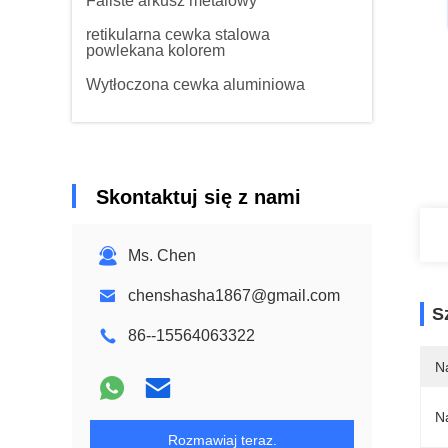
Faliste arkusz metalowy
retikularna cewka stalowa
powlekana kolorem
Wytłoczona cewka aluminiowa
Skontaktuj się z nami
Ms. Chen
chenshasha1867@gmail.com
S
86--15564063322
N
N
Rozmawiaj teraz.