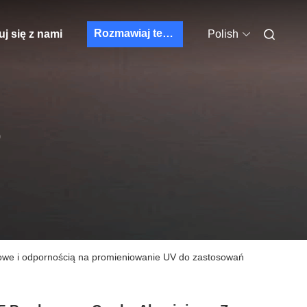
Rozmawiaj teraz.
j się z nami
Polish
O
dowe i odpornością na promieniowanie UV do zastosowań