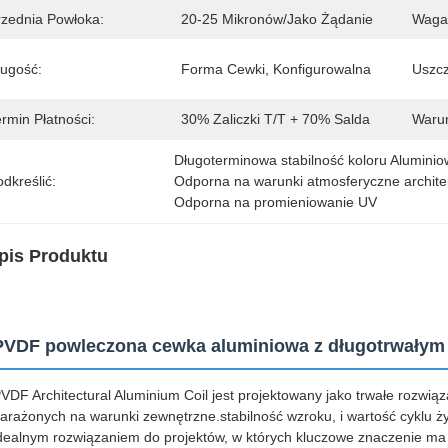
rzednia Powłoka:
20-25 Mikronów/jako Żądanie
Waga
ługość:
Forma Cewki, Konfigurowalna
Uszcz
rmin Płatności:
30% Zaliczki T/T + 70% Salda
Warun
Długoterminowa stabilność koloru Alumini
dkreślić:
Odporna na warunki atmosferyczne archit
Odporna na promieniowanie UV
pis Produktu
PVDF powleczona cewka aluminiowa z długotrwałym 
VDF Architectural Aluminium Coil jest projektowany jako trwałe rozwi
arażonych na warunki zewnętrzne.stabilność wzroku, i wartość cyklu 
dealnym rozwiązaniem do projektów, w których kluczowe znaczenie ma