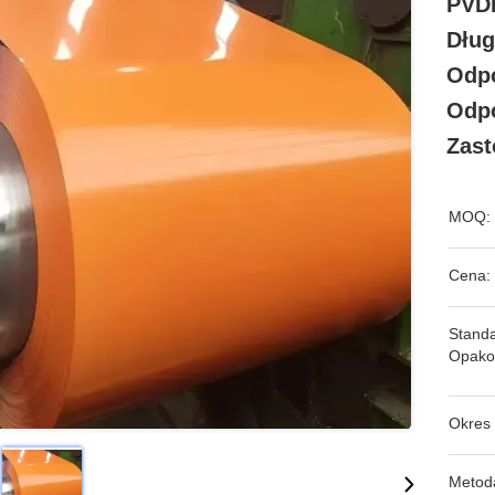
PVD
Dług
Odpo
Odpo
Zast
MOQ:
Cena:
Stand
Opako
Okres
Metoda