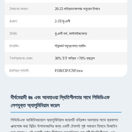
3সামনের আবরণ:
20-25 মাইক্রন/আপনার অনুরোধ হিসাবে
4ওজন:
2-3T/কুণ্ডলী
5দৈর্ঘ্য:
কুণ্ডলী ফর্ম, কাস্টমাইজযোগ্য
6প্যাকিং:
স্ট্যান্ডার্ড সমুদ্রযোগ্য প্যাকিং
7অর্থপ্রদানের মেয়াদ:
30% T/T অগ্রিম +70% ব্যালেন্স
8বাণিজ্য শর্তাবলী:
FOB/CIF/CNF/exw
দীর্ঘমেয়াদী রঙ এবং আবহাওয়া স্থিতিশীলতার সাথে পিভিডিএফ
লেপযুক্ত অ্যালুমিনিয়াম কয়েল
পিভিডিএফ আর্কিটেকচারাল অ্যালুমিনিয়াম কয়েলটি বহিরঙ্গন অবস্থার সাথে ক্রমাগত
এক্সপোজ করা বিল্ডিং উপাদানগুলির জন্য একটি টেকসই পৃষ্ঠ সমাধান হিসাবে ডিজাইন