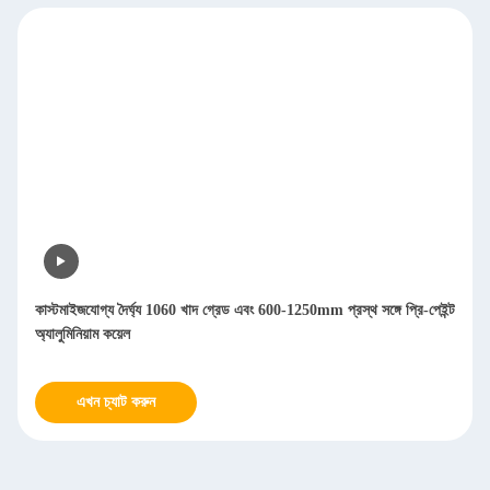
কাস্টমাইজযোগ্য দৈর্ঘ্য 1060 খাদ গ্রেড এবং 600-1250mm প্রস্থ সঙ্গে প্রি-পেইন্ট
অ্যালুমিনিয়াম কয়েল
এখন চ্যাট করুন