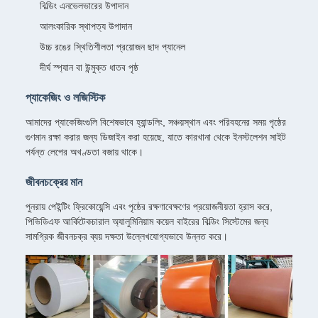
বিল্ডিং এনভেলভারের উপাদান
আলংকারিক স্থাপত্য উপাদান
উচ্চ রঙের স্থিতিশীলতা প্রয়োজন ছাদ প্যানেল
দীর্ঘ স্প্যান বা উন্মুক্ত ধাতব পৃষ্ঠ
প্যাকেজিং ও লজিস্টিক
আমাদের প্যাকেজিংগুলি বিশেষভাবে হ্যান্ডলিং, সঞ্চয়স্থান এবং পরিবহনের সময় পৃষ্ঠের
গুণমান রক্ষা করার জন্য ডিজাইন করা হয়েছে, যাতে কারখানা থেকে ইনস্টলেশন সাইট
পর্যন্ত লেপের অখণ্ডতা বজায় থাকে।
জীবনচক্রের মান
পুনরায় পেইন্টিং ফ্রিকোয়েন্সি এবং পৃষ্ঠের রক্ষণাবেক্ষণের প্রয়োজনীয়তা হ্রাস করে,
পিভিডিএফ আর্কিটেকচারাল অ্যালুমিনিয়াম কয়েল বাইরের বিল্ডিং সিস্টেমের জন্য
সামগ্রিক জীবনচক্র ব্যয় দক্ষতা উল্লেখযোগ্যভাবে উন্নত করে।