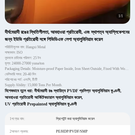
1
/
1
দীর্ঘমেয়াদী রঙের স্থিতিশীলতা, আবহাওয়া প্রতিরোধী, এবং স্থাপত্য অ্যাপ্লিকেশনের
জন্য ইউভি প্রতিরোধী সঙ্গে পিভিডিএফ লেপা অ্যালুমিনিয়াম কয়েল
পরিচিতিমুলক নাম: Hangxi Metal
সাক্ষ্যদান: ISO
ন্যূনতম চাহিদার পরিমাণ: 25 টন
মূল্য: 24000-27000 yuna/ton
Packaging Details: Moisture-proof Paper Inside, Iron Sheet Outside, Fixed With Wooden Pallet.
ডেলিভারি সময়: 20-40 দিন
পরিশোধের শর্ত: এল/সি, টি/টি
Supply Ability: 15,000 Tons Per Month.
বিশেষভাবে তুলে ধরা:
দীর্ঘমেয়াদী রঙ স্থায়িত্ব PVDF প্রলিপ্ত অ্যালুমিনিয়াম কুণ্ডলী
,
আবহাওয়া প্রতিরোধী আর্কিটেকচারাল অ্যালুমিনিয়াম কয়েল
,
UV প্রতিরোধী Prepainted অ্যালুমিনিয়াম কুণ্ডলী
1পণ্যের নাম:
প্রিপেইন্ট করা অ্যালুমিনিয়াম কয়েল
2আবরণ প্রকার:
PE/HDP/PVDF/SMP