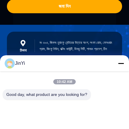
জমা দিন
নং ৩০৫, জিনলং চুয়াংফু সেন্টারের উত্তর অংশ, লংফা রোড, ফেনওয়াং
গ্রাম, জিংফু টাউন, বক্সিং কাউন্টি, বিনঝু সিটি, শানডং প্রদেশ, চীন
ঠিকানা
JinYi
chenshasha1867@gmail.com
10:42 AM
ই-মেইল
Good day, what product are you looking for?
0086-15564063322
ফোন