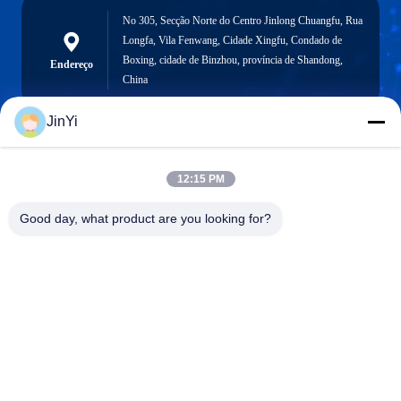
No 305, Secção Norte do Centro Jinlong Chuangfu, Rua
Longfa, Vila Fenwang, Cidade Xingfu, Condado de
Boxing, cidade de Binzhou, província de Shandong,
Endereço
China
JinYi
chenshasha1867@gmail.com
12:15 PM
E-mail
Good day, what product are you looking for?
0086-15564063322
Telefone
Shandong Hangxi Metal Technology Co., Ltd.