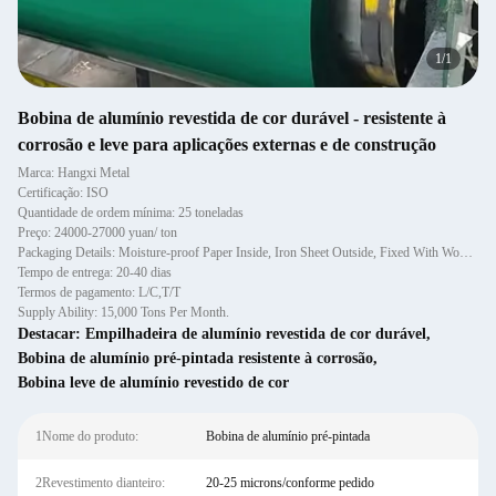
1
/
1
Bobina de alumínio revestida de cor durável - resistente à
corrosão e leve para aplicações externas e de construção
Marca: Hangxi Metal
Certificação: ISO
Quantidade de ordem mínima: 25 toneladas
Preço: 24000-27000 yuan/ ton
Packaging Details: Moisture-proof Paper Inside, Iron Sheet Outside, Fixed With Wooden Pallet.
Tempo de entrega: 20-40 dias
Termos de pagamento: L/C,T/T
Supply Ability: 15,000 Tons Per Month.
Destacar:
Empilhadeira de alumínio revestida de cor durável
,
Bobina de alumínio pré-pintada resistente à corrosão
,
Bobina leve de alumínio revestido de cor
1Nome do produto:
Bobina de alumínio pré-pintada
2Revestimento dianteiro:
20-25 microns/conforme pedido