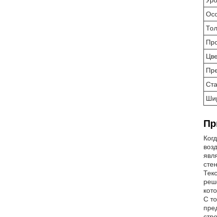
Ур
Ос
То
Про
Цв
Пр
Ст
Шир
Пр
Ког
воз
явл
сте
Тек
реш
кот
С т
пре
стр