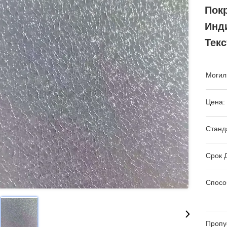
Пок
Инд
Тек
Могил
Цена:
Станд
Срок 
Спосо
Пропу