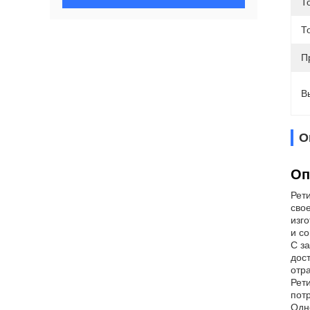
Т
Т
П
В
О
Оп
Рет
сво
изг
и со
С з
дос
отр
Рет
пот
Одн