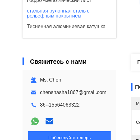
Гофро -металлический лист
стальная рулонная сталь с
рельефным покрытием
Тисненная алюминиевая катушка
Свяжитесь с нами
Ms. Chen
П
chenshasha1867@gmail.com
М
86--15564063322
С
Побеседуйте теперь