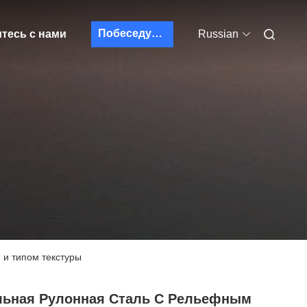
Побеседуйте теперь
тесь с нами
Russian
 и типом текстуры
льная Рулонная Сталь С Рельефным