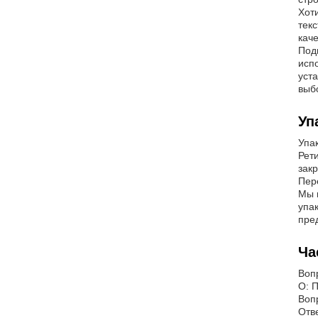
Хот
тек
кач
Под
исп
уст
выб
Уп
Упак
Рет
зак
Пер
Мы 
упа
пре
Ча
Воп
О: 
Воп
Отв