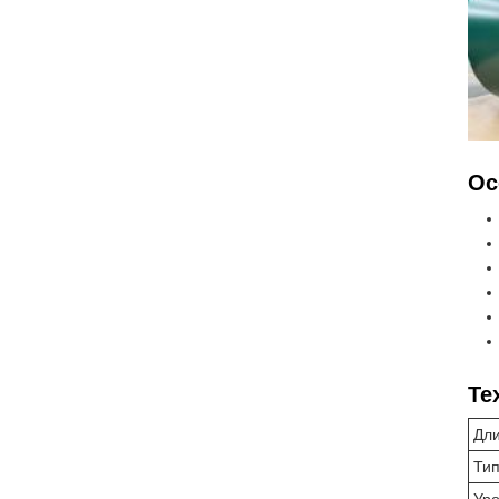
Ос
Те
Дл
Тип