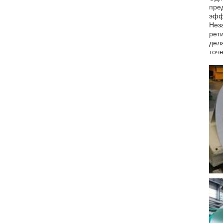
пре
эфф
Нез
рет
дел
точ