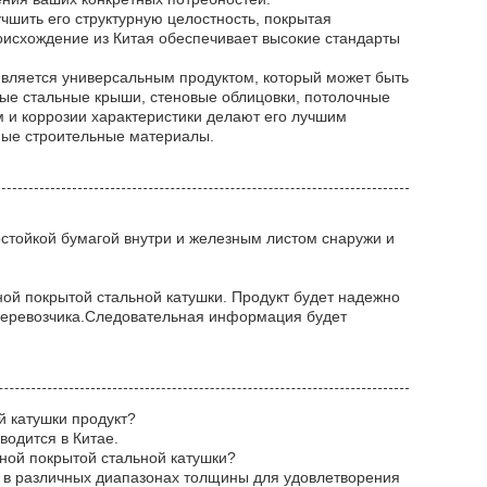
чшить его структурную целостность, покрытая
оисхождение из Китая обеспечивает высокие стандарты
является универсальным продуктом, который может быть
ные стальные крыши, стеновые облицовки, потолочные
м и коррозии характеристики делают его лучшим
ные строительные материалы.
остойкой бумагой внутри и железным листом снаружи и
ой покрытой стальной катушки. Продукт будет надежно
перевозчика.Следовательная информация будет
й катушки продукт?
водится в Китае.
ной покрытой стальной катушки?
а в различных диапазонах толщины для удовлетворения