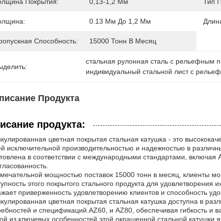
олщина Покрытия:
0,13-1,2 Мм
Тип 
олщина:
0.13 Мм До 1,2 Мм
Длин
ропускная Способность:
15000 Тонн В Месяц
стальная рулонная сталь с рельефным 
ыделить:
индивидуальный стальной лист с релье
писание Продукта
исание продукта:
икулированная цветная покрытая стальная катушка - это высококач
ей исключительной производительностью и надежностью в различн
отовлена в соответствии с международными стандартами, включая AI
гласованность.
амечательной мощностью поставок 15000 тонн в месяц, клиенты мо
тупность этого покрытого стального продукта для удовлетворения
ажает приверженность удовлетворению клиентов и способность удо
икулированная цветная покрытая стальная катушка доступна в раз
ребностей и спецификаций.AZ60, и AZ80, обеспечивая гибкость и в
ой из ключевых особенностей этой окрашенной стальной катушки 