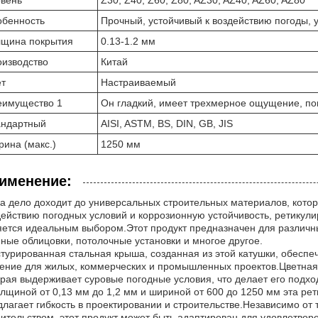
овень
Z30, Z40, Z60, Z80, AZ30, AZ40, AZ60, AZ80
обенность
Прочный, устойчивый к воздействию погоды, 
лщина покрытия
0.13-1.2 мм
изводство
Китай
ет
Настраиваемый
еимущество 1
Он гладкий, имеет трехмерное ощущение, по
андартный
AISI, ASTM, BS, DIN, GB, JIS
ина (макс.)
1250 мм
именение:
да дело доходит до универсальных строительных материалов, которы
действию погодных условий и коррозионную устойчивость, ретикули
яется идеальным выбором.Этот продукт предназначен для различн
нные облицовки, потолочные установки и многое другое.
стурированная стальная крыша, созданная из этой катушки, обеспе
ение для жилых, коммерческих и промышленных проектов.Цветная 
орая выдерживает суровые погодные условия, что делает его подх
олщиной от 0,13 мм до 1,2 мм и шириной от 600 до 1250 мм эта ре
длагает гибкость в проектировании и строительстве.Независимо от
оительством, этот продукт может быть адаптирован для удовлетвор