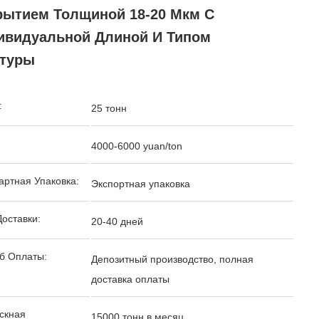
рытием Толщиной 18-20 Мкм С
ивидуальной Длиной И Типом
стуры
:
25 тонн
4000-6000 yuan/ton
артная Упаковка:
Экспортная упаковка
Доставки:
20-40 дней
б Оплаты:
Депозитный производство, полная
доставка оплаты
скная
15000 тонн в месяц