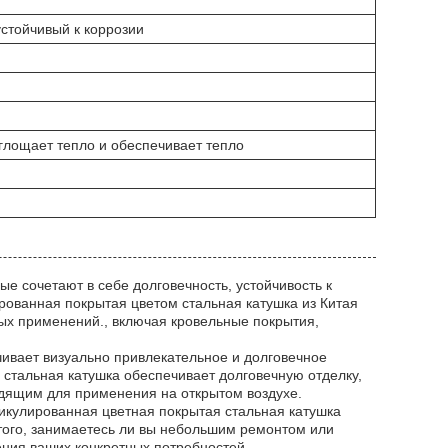
устойчивый к коррозии
глощает тепло и обеспечивает тепло
е сочетают в себе долговечность, устойчивость к
рованная покрытая цветом стальная катушка из Китая
ых применений., включая кровельные покрытия,
чивает визуально привлекательное и долговечное
стальная катушка обеспечивает долговечную отделку,
одящим для применения на открытом воздухе.
тикулированная цветная покрытая стальная катушка
 того, занимаетесь ли вы небольшим ремонтом или
ения ваших конкретных потребностей.