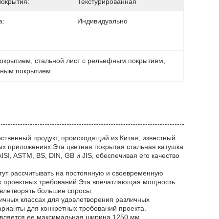
Покрытия:
Текстурированная
а:
Индивидуально
покрытием
, 
стальной лист с рельефным покрытием
, 
фным покрытием
ественный продукт, происходящий из Китая, известный
ых приложениях.Эта цветная покрытая стальная катушка
SI, ASTM, BS, DIN, GB и JIS, обеспечивая его качество
гут рассчитывать на постоянную и своевременную
 их проектных требований.Эта впечатляющая мощность
влетворять большие спросы.
личных классах для удовлетворения различных
арианты для конкретных требований проекта.
является ее максимальная ширина 1250 мм,