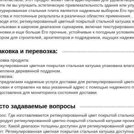
ите ли вы улучшить эстетическую привлекательность здания или улу
стурированная стальная плита является надежным выбором.Его пр
ества и постоянные результаты в различных областях применения..
водя итог, ретикулированный цветный покрытый стальной катушка 
ользован в широком диапазоне сценариев, включая текстурирован
ановки,и еще больше.Его прочные, устойчивые к погодным условия
ором для строителей, архитекторов и подрядчиков, ищущих надеж
аковка и перевозка:
овка продукта:
икулированная цветная покрытая стальная катушка упакована влаг
реплена деревянной поддоном.
евозка:
предлагаем надежные услуги доставки для ретикулированной цветн
кован и отправлен на ваш указанный адрес с помощью надежного 
доставлена для мониторинга состояния доставки.
сто задаваемые вопросы
рос: Где изготавливается ретикулированный цвет покрытой стально
Продукт ретикулированной цветно-покрытой стальной катушки произ
рос: Какой диапазон толщины доступен для ретикулированной цвет
ет: Ретикулированная цветная покрытая стальная катушка доступн