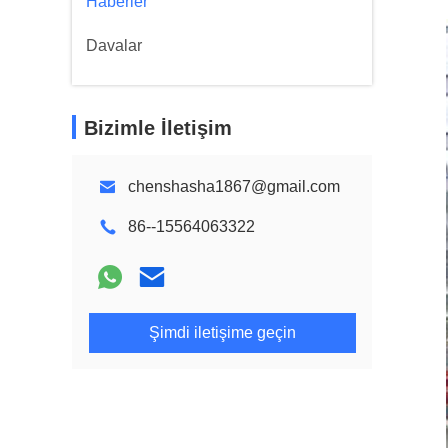
Haberler
Davalar
Bizimle İletişim
chenshasha1867@gmail.com
86--15564063322
Şimdi iletişime geçin