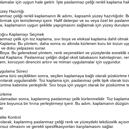
lamalar için uygun hale getirir. İşte paslanmaz çeliği renkli kaplama h
üzey Hazırlığı
anmaz çeliği renkli kaplamanın ilk adımı, kapsamlı yüzey hazırlığıdır. 
dırmak için temizlemeyi içerir. Hafif deterjan ve su veya özel bir paslanm
a, kaplamanın uygun şekilde yapışmasını sağlamak için yüzey durulan
Doğru Kaplamayı Seçmek
anmaz çelik için toz kaplama, sıvı boya ve eloksal kaplama dahil olmak 
Kaplama: Bu yöntem, daha sonra ısı altında kürlenen kuru bir tozun uygu
 ve doku yelpazesi sunar.
 Boya: Bu geleneksel yöntem, renk seçenekleri ve yüzeylerde esneklik s
sal Kaplama: Paslanmaz çeliğin doğal oksit tabakasını kalınlaştıran, ren
em, korozyon direncini artırır ve mimari uygulamalar için uygundur.
ygulama Süreci
ama türü seçildikten sonra, seçilen kaplamaya bağlı olarak püskürtme ta
anılarak uygulanabilir. Toz kaplama için, paslanmaz çelik tipik olarak toz
ürtme kabinine yerleştirilir. Sıvı boya için yaygın olarak bir püskürtme tek
ürleme
lamadan sonra, kaplanmış paslanmaz çelik kürlenmelidir. Toz kaplamalar i
süre boyunca bir fırına yerleştirmeyi içerir. Bu adım, kaplamanın düzgün
ar.
alite Kontrol
olarak, kaplanmış paslanmaz çeliği renk ve yüzeydeki tekdüzelik açısınd
rsuz olmasını ve gerekli spesifikasyonları karşılamasını sağlar.