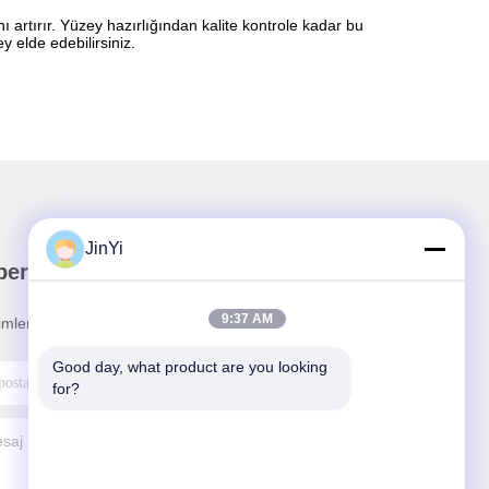
artırır. Yüzey hazırlığından kalite kontrole kadar bu
y elde edebilirsiniz.
JinYi
ber Bültenimiz
9:37 AM
rimler ve daha fazlası için bültenimize abone olun.
Good day, what product are you looking 
for?