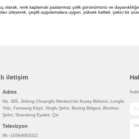
ç olarak, renk kaplamalı paslanmaz çelik görünümünü ve dayanıklılığını 
ları izleyerek, çeşitli uygulamalara uygun, yüksek kaliteli, çekici bir yüze
lı iletişim
Ha
Adres
İndi
No. 305, Jinlong Chuangfu Merkezi'nin Kuzey Bölümü, Longfa
Yolu, Fenwang Köyü, Xingfu Şehri, Boxing Bölgesi, Binzhou
Şehri, Shandong Eyaleti, Çin
Televizyon
86--15564063322