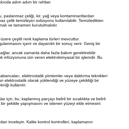
akkında adım adım bir rehber.
Bu, paslanmaz çeliği, kir, yağ veya kontaminantlardan
az çelik temizleyici solüsyonu kullanılabilir. Temizledikten
malı ve tamamen kurutulmalıdır.
üzere çeşitli renk kaplama türleri mevcuttur.
lanmasını içerir ve dayanıklı bir sonuç verir. Geniş bir
ağlar, ancak zamanla daha fazla bakım gerektirebilir.
k infüzyonuna izin veren elektrokimyasal bir işlemdir. Bu
bancaları, elektrostatik yöntemler veya daldırma teknikleri
un elektrostatik olarak yüklendiği ve yüzeye çekildiği bir
niği kullanılır.
çin, bu, kaplanmış parçayı belirli bir sıcaklıkta ve belirli
 bir şekilde yapışmasını ve istenen yüzeyi elde etmesini
an inceleyin. Kalite kontrol kontrolleri, kaplamanın