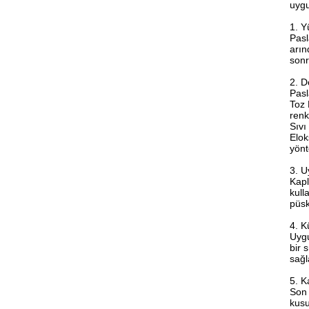
uygu
1. Y
Pasl
arın
sonr
2. 
Pasl
Toz 
renk
Sıvı
Elok
yönt
3. U
Kapl
kull
püsk
4. K
Uygu
bir 
sağl
5. K
Son 
kusu