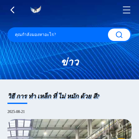
ข่าว
วิธี การ ทํา เหล็ก ที่ ไม่ หมัก ด้วย สี?
2025-08-21