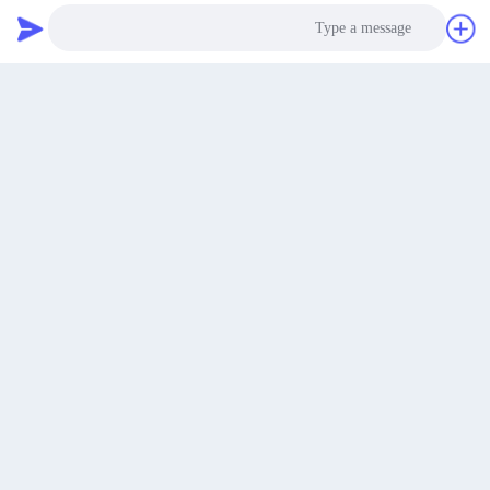
طريق لونغفا، قرية فينوانغ، مدينة شينغفو، مقاطعة
نتحدث الآن
عنوان
بوكسينغ، مدينة بينجو، مقاطعة شاندونغ، الصين
Photo
chenshasha1867@gmail.com
البريد
الإلكتروني
Video Call
Audio Call
0086-15564063322
الهاتف
Shandong Hangxi Metal Technology Co., Ltd.