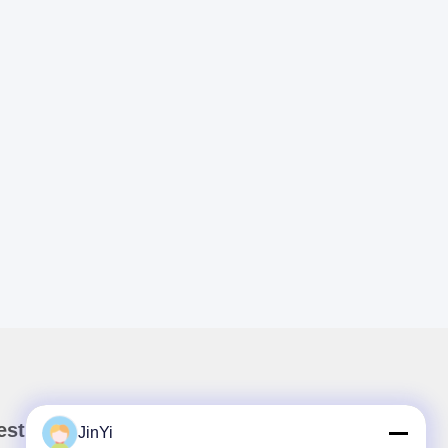
stro boletín
JinYi