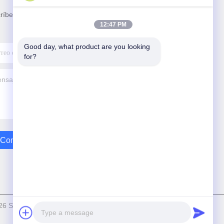
ríbete a nuestro boletín para obtener descuentos y
12:47 PM
.
Good day, what product are you looking 
for?
Contáctenos
26 Shandong Hangxi Metal Technology Co., Ltd. Todo. Todos los