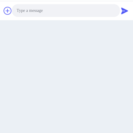
อาคารหมายเลข 305, ส่วนเหนือของศูนย์ Jinlong
Chuangfu, ถนน Longfa, หมู่บ้าน Fenwang, เมือง
พูดคุยกันตอนนี้
Xingfu, อำเภอ Boxing, เมือง Binzhou, มณฑล
ที่อยู่
Shandong, ประเทศจีน
Photo
chenshasha1867@gmail.com
อีเมล
Video Call
Audio Call
0086-15564063322
โทรศัพท์
Shandong Hangxi Metal Technology Co., Ltd.