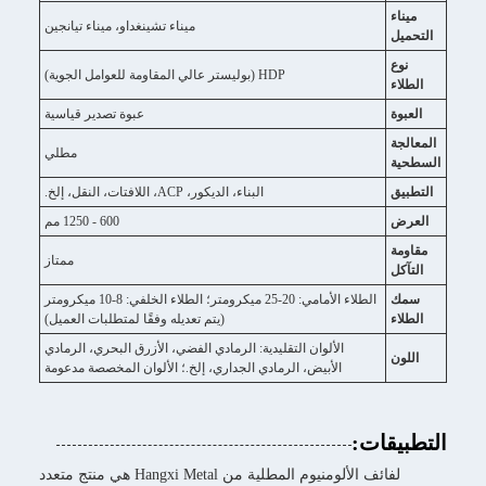
ميناء
ميناء تشينغداو، ميناء تيانجين
التحميل
نوع
HDP (بوليستر عالي المقاومة للعوامل الجوية)
الطلاء
العبوة
عبوة تصدير قياسية
المعالجة
مطلي
السطحية
التطبيق
البناء، الديكور، ACP، اللافتات، النقل، إلخ.
العرض
600 - 1250 مم
مقاومة
ممتاز
التآكل
سمك
الطلاء الأمامي: 20-25 ميكرومتر؛ الطلاء الخلفي: 8-10 ميكرومتر
الطلاء
(يتم تعديله وفقًا لمتطلبات العميل)
الألوان التقليدية: الرمادي الفضي، الأزرق البحري، الرمادي
اللون
الأبيض، الرمادي الجداري، إلخ.؛ الألوان المخصصة مدعومة
التطبيقات:
لفائف الألومنيوم المطلية من Hangxi Metal هي منتج متعدد