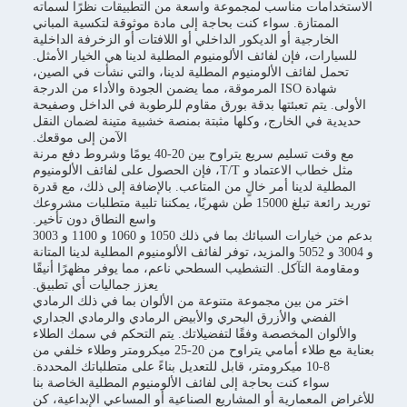
الاستخدامات مناسب لمجموعة واسعة من التطبيقات نظرًا لسماته
الممتازة. سواء كنت بحاجة إلى مادة موثوقة لتكسية المباني
الخارجية أو الديكور الداخلي أو اللافتات أو الزخرفة الداخلية
للسيارات، فإن لفائف الألومنيوم المطلية لدينا هي الخيار الأمثل.
تحمل لفائف الألومنيوم المطلية لدينا، والتي نشأت في الصين،
شهادة ISO المرموقة، مما يضمن الجودة والأداء من الدرجة
الأولى. يتم تعبئتها بدقة بورق مقاوم للرطوبة في الداخل وصفيحة
حديدية في الخارج، وكلها مثبتة بمنصة خشبية متينة لضمان النقل
الآمن إلى موقعك.
مع وقت تسليم سريع يتراوح بين 20-40 يومًا وشروط دفع مرنة
مثل خطاب الاعتماد و T/T، فإن الحصول على لفائف الألومنيوم
المطلية لدينا أمر خالٍ من المتاعب. بالإضافة إلى ذلك، مع قدرة
توريد رائعة تبلغ 15000 طن شهريًا، يمكننا تلبية متطلبات مشروعك
واسع النطاق دون تأخير.
بدعم من خيارات السبائك بما في ذلك 1050 و 1060 و 1100 و 3003
و 3004 و 5052 والمزيد، توفر لفائف الألومنيوم المطلية لدينا المتانة
ومقاومة التآكل. التشطيب السطحي ناعم، مما يوفر مظهرًا أنيقًا
يعزز جماليات أي تطبيق.
اختر من بين مجموعة متنوعة من الألوان بما في ذلك الرمادي
الفضي والأزرق البحري والأبيض الرمادي والرمادي الجداري
والألوان المخصصة وفقًا لتفضيلاتك. يتم التحكم في سمك الطلاء
بعناية مع طلاء أمامي يتراوح من 20-25 ميكرومتر وطلاء خلفي من
8-10 ميكرومتر، قابل للتعديل بناءً على متطلباتك المحددة.
سواء كنت بحاجة إلى لفائف الألومنيوم المطلية الخاصة بنا
للأغراض المعمارية أو المشاريع الصناعية أو المساعي الإبداعية، كن