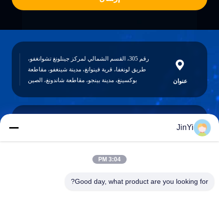
رقم 305، القسم الشمالي لمركز جينلونغ تشوانغفو،
طريق لونغفا، قرية فينوانغ، مدينة شينغفو، مقاطعة
بوكسينغ، مدينة بينجو، مقاطعة شاندونغ، الصين
عنوان
JinYi
chenshasha1867@gmail.com
البريد
الإلكتروني
3:04 PM
Good day, what product are you looking for?
0086-15564063322
الهاتف