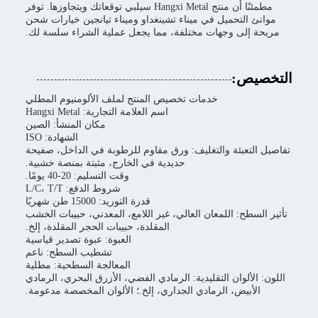
مطمئنًا أن منتج Hangxi Metal سيلبي توقعاتك ويتجاوزها. توفر
موانئ التحميل في ميناء تشينغداو وميناء تيانجين خيارات شحن
مريحة إلى وجهات مختلفة، مما يجعل عملية الشراء سلسة لك.
التخصيص:
خدمات تخصيص المنتج لملف الألومنيوم المطلي
اسم العلامة التجارية: Hangxi Metal
مكان المنشأ: الصين
الشهادة: ISO
تفاصيل التعبئة والتغليف: ورق مقاوم للرطوبة في الداخل، صفيحة
حديدية في الخارج، مثبتة بمنصة خشبية.
وقت التسليم: 20-40 يومًا.
شروط الدفع: L/C، T/T
قدرة التوريد: 15000 طن شهريًا
تأثير السطح: اللمعان العالي، غير اللامع، المعدني، حبيبات الخشب
المقلدة، حبيبات الحجر المقلدة، إلخ.
العبوة: عبوة تصدير قياسية
تشطيب السطح: ناعم
المعالجة السطحية: مطلية
اللون: الألوان التقليدية: الرمادي الفضي، الأزرق البحري، الرمادي
الأبيض، الرمادي الجداري، إلخ.؛ الألوان المخصصة مدعومة.