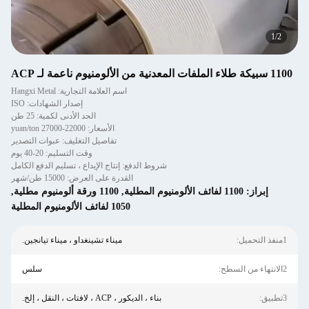
1
/
2
1100 سبيكة طلاء الملفات المعدنية من الألومنيوم ناعمة لـ ACP
اسم العلامة التجارية: Hangxi Metal
إصدار الشهادات: ISO
الحد الأدنى لكمية: 25 طن
الأسعار: 22000-27000 yuan/ton
تفاصيل التغليف: عبوات التصدير
وقت التسليم: 20-40 يوم
شروط الدفع: إنتاج الإيداع ، تسليم الدفع الكامل
القدرة على العرض: 15000 طن/شهر
إبراز:
1100 لفائف الألومنيوم المطلية
,
1100 ورقة ألومنيوم مطلية
,
1050 لفائف الألومنيوم المطلية
1منفذ التحميل:
ميناء تشينغداو ، ميناء تيانجين.
2الانتهاء من السطح:
سلس
3تطبيق:
بناء ، الديكور ، ACP ، لافتات ، النقل ، إلخ.