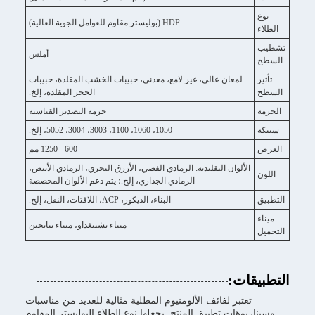
نوع
HDP (بوليستر مقاوم للعوامل الجوية العالية)
الطلاء
تشطيب
أملس
السطح
تأثير
لمعان عالي، غير لامع، معدني، حبيبات الخشب المقلدة، حبيبات
السطح
الحجر المقلدة، إلخ.
الحزمة
حزمة التصدير القياسية
سبيكة
1050، 1060، 1100، 3003، 3004، 5052، إلخ.
العرض
600 - 1250 مم
الألوان التقليدية: الرمادي الفضي، الأزرق البحري، الرمادي الأبيض،
اللون
الرمادي الجداري، إلخ.؛ يتم دعم الألوان المخصصة
التطبيق
البناء، الديكور، ACP، اللافتات، النقل، إلخ.
ميناء
ميناء تشينغداو، ميناء تيانجين
التحميل
التطبيقات:
تعتبر لفائف الألومنيوم المطلية مثالية للعديد من مناسبات
وسيناريوهات تطبيق المنتج. يجعلها نوع الطلاء البوليستر المقاوم