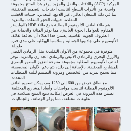
المركبة (ACP) واللافتات والنقل والمزيد. يوفر هذا المنتج مجموعة
واسعة من تأثيرات السطح لتناسب احتياجات التصميم المختلفة،
بما في ذلك اللمعان العالي، غير اللامع، المعدني، حبيبات الخشب
المقلدة، حبيبات الحجر المقلدة، والمزيد.
يتم طلاء لفائف الألومنيوم المطلية بنوع طلاء HDP (البوليستر
المقاوم للعوامل الجوية العالية)، مما يوفر المتانة والحماية من
الظروف الجوية القاسية. يضمن هذا الطلاء أن تحافظ لفائف
الألومنيوم على جاذبيتها الجمالية وسلامتها الهيكلية على مدى فترة
طويلة.
متوفرة في مجموعة من الألوان التقليدية مثل الرمادي الفضي
والأزرق البحري والرمادي الأبيض والرمادي الجداري والمزيد، توفر
لفائف الألومنيوم المطلية مجموعة متنوعة لتعزيز المظهر البصري
للمشاريع المختلفة. بالإضافة إلى ذلك، يتم دعم الألوان المخصصة،
مما يسمح بمزيد من التخصيص ومرونة التصميم لتلبية المتطلبات
المحددة.
مع نطاق عرض من 600 إلى 1250 مم، يمكن تصميم لفائف
الألومنيوم المطلية لتناسب مواصفات وأبعاد المشاريع المختلفة.
تضمن هذه المرونة في العرض إمكانية دمج المنتج بسلاسة في
تطبيقات مختلفة، مما يوفر الوظائف والجماليات.