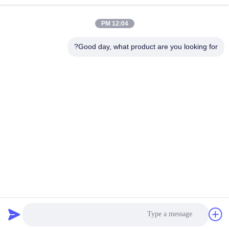
chenshasha1867@gmail.com
البريد
الإلكتروني
12:04 PM
Good day, what product are you looking for?
0086-15564063322
الهاتف
Shandong Hangxi Metal Technology Co., Ltd.
Shandong Hangxi Metal Technology Co., Ltd.
احصل على أفضل سعر
نتحدث الآن
نتحدث الآن