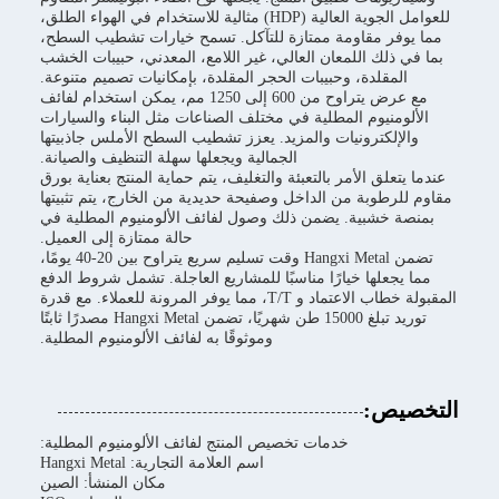
للعوامل الجوية العالية (HDP) مثالية للاستخدام في الهواء الطلق،
مما يوفر مقاومة ممتازة للتآكل. تسمح خيارات تشطيب السطح،
بما في ذلك اللمعان العالي، غير اللامع، المعدني، حبيبات الخشب
المقلدة، وحبيبات الحجر المقلدة، بإمكانيات تصميم متنوعة.
مع عرض يتراوح من 600 إلى 1250 مم، يمكن استخدام لفائف
الألومنيوم المطلية في مختلف الصناعات مثل البناء والسيارات
والإلكترونيات والمزيد. يعزز تشطيب السطح الأملس جاذبيتها
الجمالية ويجعلها سهلة التنظيف والصيانة.
عندما يتعلق الأمر بالتعبئة والتغليف، يتم حماية المنتج بعناية بورق
مقاوم للرطوبة من الداخل وصفيحة حديدية من الخارج، يتم تثبيتها
بمنصة خشبية. يضمن ذلك وصول لفائف الألومنيوم المطلية في
حالة ممتازة إلى العميل.
تضمن Hangxi Metal وقت تسليم سريع يتراوح بين 20-40 يومًا،
مما يجعلها خيارًا مناسبًا للمشاريع العاجلة. تشمل شروط الدفع
المقبولة خطاب الاعتماد و T/T، مما يوفر المرونة للعملاء. مع قدرة
توريد تبلغ 15000 طن شهريًا، تضمن Hangxi Metal مصدرًا ثابتًا
وموثوقًا به لفائف الألومنيوم المطلية.
التخصيص:
خدمات تخصيص المنتج لفائف الألومنيوم المطلية:
اسم العلامة التجارية: Hangxi Metal
مكان المنشأ: الصين