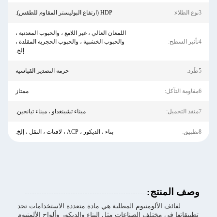
3نوع الطلاء:
HDP (ارتفاع البوليستر المقاوم للطقس).
اللمعان العالي ، غير اللامع ، والحبوب المعدنية ،
4تأثير السطح:
والحبوب الخشبية ، والحبوب الحجرية المقلدة ،
إلخ.
5طَرد:
حزمة التصدير القياسية
6مقاومة التآكل:
ممتاز
7منفذ التحميل:
ميناء تشينغداو ، ميناء تيانجين.
8تطبيق:
بناء ، الديكور ، ACP ، لافتات ، النقل ، إلخ.
وصف المنتج:
لفائف الألومنيوم المطلية هي مادة متعددة الاستخدامات تجد
تطبيقاتها في مختلف الصناعات مثل البناء والديكور وألواح الألمنيوم