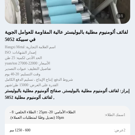
1
/
1
لفائف ألومنيوم مطلية بالبوليستر عالية المقاومة للعوامل الجوية
في سبيكة 5052
اسم العلامة التجارية: Hangxi Metal
إصدار الشهادات: ISO
الحد الأدنى لكمية: 25 طن
الأسعار: 22000-27000 yuan/ton
تفاصيل التغليف: عبوات التصدير
وقت التسليم: 20-40 يوم
شروط الدفع: إنتاج الإيداع ، تسليم الدفع الكامل
القدرة على العرض: 15000 طن/شهر
إبراز:
لفائف ألومنيوم مطلية بالبوليستر
,
صفائح ألومنيوم مطلية بالبوليستر
,
لفائف ألومنيوم مطلية 5052
الطلاء الأمامي: 20- 25μm ؛ الطلاء الخلفي: 8 -
1سمك الطلاء:
10μm (تعديل وفقًا لمتطلبات العملاء).
2عرض:
600 - 1250 مم