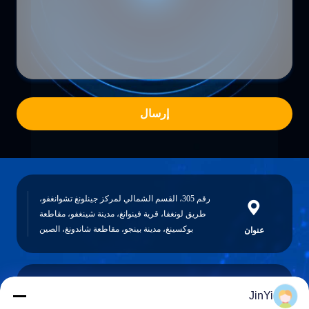
إرسال
رقم 305، القسم الشمالي لمركز جينلونغ تشوانغفو،
طريق لونغفا، قرية فينوانغ، مدينة شينغفو، مقاطعة
بوكسينغ، مدينة بينجو، مقاطعة شاندونغ، الصين
عنوان
JinYi