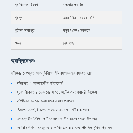
প্যাকিংয়ের বিবরণ
রপ্তানি প্যাকিং
প্রস্থ
৬০০ মিমি - ১২৫০ মিমি
পৃষ্ঠতল সমাপ্তি
মসৃণ / মেট / চকচকে
ওজন
নেট ওজন
অ্যাপ্লিকেশনঃ
পলিস্টার লেপযুক্ত অ্যালুমিনিয়াম শীট ব্যাপকভাবে ব্যবহৃত হয়ঃ
বহিরাগত ও অভ্যন্তরীণ সাইনবোর্ড
খুচরা বিক্রেতার দোকানের সামনে ব্র্যান্ডিং এবং পথচারী সিস্টেম
বাণিজ্যিক ভবনের জন্য সজ্জা দেয়াল প্যানেল
ডিসপ্লে বোর্ড, বিজ্ঞাপন প্যানেল এবং প্রদর্শনীর কাঠামো
অভ্যন্তরীণ সিলিং, পার্টিশন এবং কাস্টম আসবাবপত্র উপাদান
মেট্রো স্টেশন, বিমানবন্দর বা পার্কিং এলাকার মতো পাবলিক সুবিধা প্যানেল