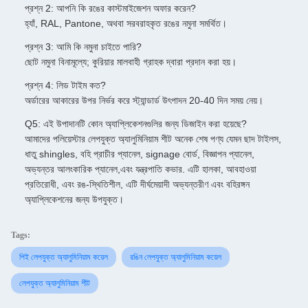
প্রশ্ন 2: আপনি কি রঙের কাস্টমাইজেশন অফার করেন?
হ্যাঁ, RAL, Pantone, অথবা সরবরাহকৃত রঙের নমুনা সমর্থিত।
প্রশ্ন 3: আমি কি নমুনা চাইতে পারি?
ছোট নমুনা বিনামূল্যে; কুরিয়ার মালবাহী গ্রাহক দ্বারা প্রদান করা হয়।
প্রশ্ন 4: লিড টাইম কত?
অর্ডারের আকারের উপর নির্ভর করে স্ট্যান্ডার্ড উৎপাদন 20-40 দিন সময় নেয়।
Q5: এই উপাদানটি কোন অ্যাপ্লিকেশনগুলির জন্য ডিজাইন করা হয়েছে?
আমাদের পলিয়েস্টার লেপযুক্ত অ্যালুমিনিয়াম শীট অনেক শেষ পণ্য যেমন ছাদ টাইলস,
ধাতু shingles, বহি প্রাচীর প্যানেল, signage বোর্ড, বিজ্ঞাপন প্যানেল,
অভ্যন্তর আলংকারিক প্যানেল,এবং যন্ত্রপাতি কভার. এটি হালকা, আবহাওয়া
প্রতিরোধী, এবং রঙ-স্থিতিশীল, এটি দীর্ঘমেয়াদী অভ্যন্তরীণ এবং বহিরঙ্গন
অ্যাপ্লিকেশনের জন্য উপযুক্ত।
Tags:
পিই লেপযুক্ত অ্যালুমিনিয়াম কয়েল
রঙিন লেপযুক্ত অ্যালুমিনিয়াম কয়েল
লেপযুক্ত অ্যালুমিনিয়াম শীট