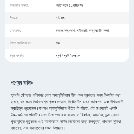
4সরবরাহ ক্ষমতা:
প্রতি মাসে 15,000 টন
5ওজন:
নেট ওজন
6আবেদন:
ভবনের সম্মুখভাগ, সাইনবোর্ড, অভ্যন্তরীণ সজ্জা
7জারা প্রতিরোধের:
উচ্চ
8পৃষ্ঠ সমাপ্তি:
মসৃণ / ম্যাট / চকচকে
পণ্যের বর্ণনাঃ
হ্যাংসি মেটালের পলিস্টার লেপা অ্যালুমিনিয়াম শীট এমন প্রকল্পের জন্য ডিজাইন করা
হয়েছে যার জন্য নির্ভরযোগ্য পৃষ্ঠের গুণমান, স্থিতিশীল রঙের কর্মক্ষমতা এবং দীর্ঘমেয়াদী
স্থায়িত্ব প্রয়োজন।সাধারণ অ্যালুমিনিয়াম শীটের বিপরীতে, এই উপাদানটি একটি
উচ্চ-আঠালো পলিস্টার লেপ দিয়ে শেষ করা হয়েছে যা বিবর্ণতা, আর্দ্রতা, স্ক্র্যাচ,এবং
পুনরাবৃত্তি হ্যান্ডলিং এটি বিশেষভাবে সাইন সিস্টেমের জন্য উপযুক্ত, পাবলিক সুবিধা
প্যানেল, এবং স্থাপত্যের সজ্জা উপাদান।