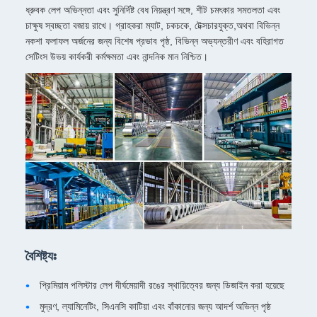
ধ্রুবক লেপ অভিন্নতা এবং সুনির্দিষ্ট বেধ নিয়ন্ত্রণ সঙ্গে, শীট চমৎকার সমতলতা এবং
চাক্ষুষ স্বচ্ছতা বজায় রাখে। গ্রাহকরা ম্যাট, চকচকে, টেক্সচারযুক্ত,অথবা বিভিন্ন
নকশা ফলাফল অর্জনের জন্য বিশেষ প্রভাব পৃষ্ঠ, বিভিন্ন অভ্যন্তরীণ এবং বহিরাগত
সেটিংস উভয় কার্যকরী কর্মক্ষমতা এবং নান্দনিক মান নিশ্চিত।
বৈশিষ্ট্যঃ
প্রিমিয়াম পলিস্টার লেপ দীর্ঘমেয়াদী রঙের স্থায়িত্বের জন্য ডিজাইন করা হয়েছে
মুদ্রণ, ল্যামিনেটিং, সিএনসি কাটিয়া এবং বাঁকানোর জন্য আদর্শ অভিন্ন পৃষ্ঠ