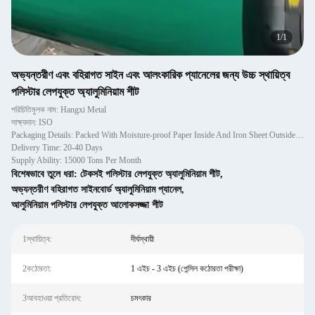
1
/
1
অভ্যন্তরীণ এবং বহিরাগত সাইন এবং আলংকারিক প্যানেলের জন্য উচ্চ স্থায়িত্ব
পলিস্টার লেপযুক্ত অ্যালুমিনিয়াম শীট
পরিচিতিমুলক নাম: Hangxi Metal
সাক্ষ্যদান: ISO
Packaging Details: Packed With Moisture-proof Paper Inside And Iron Sheet Outside, And Fixed With Wooden Pallet.
Delivery Time: 20-40 Days
Supply Ability: 15000 Tons Per Month
বিশেষভাবে তুলে ধরা:
টেকসই পলিস্টার লেপযুক্ত অ্যালুমিনিয়াম শীট
,
অভ্যন্তরীণ বহিরাগত সাইনবোর্ড অ্যালুমিনিয়াম প্যানেল
,
আলুমিনিয়াম পলিস্টার লেপযুক্ত আলোকসজ্জা শীট
1স্থায়িত্ব:
দীর্ঘস্থায়ী
2কঠোরতা:
1 এইচ - 3 এইচ (পেন্সিল কঠোরতা পরীক্ষা)
3আবহাওয়া প্রতিরোধ:
চমৎকার