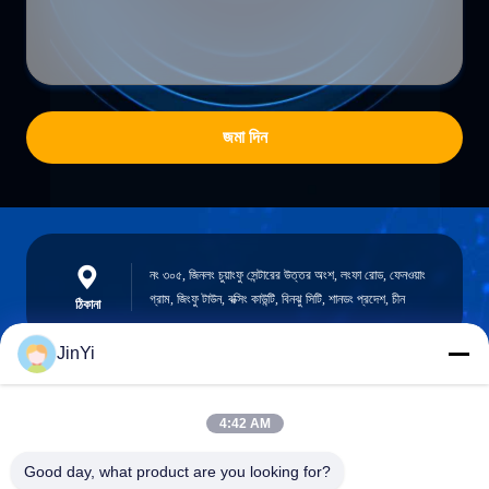
জমা দিন
নং ৩০৫, জিনলং চুয়াংফু সেন্টারের উত্তর অংশ, লংফা রোড, ফেনওয়াং
গ্রাম, জিংফু টাউন, বক্সিং কাউন্টি, বিনঝু সিটি, শানডং প্রদেশ, চীন
ঠিকানা
JinYi
chenshasha1867@gmail.com
4:42 AM
ই-মেইল
Good day, what product are you looking for?