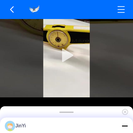
এইচডিপি পলিস্টার লেপযুক্ত অ্যালুমিনিয়াম কয়েল স্টক হোয়াইট
JinYi
অ্যালুমিনিয়াম ট্রিম রোল