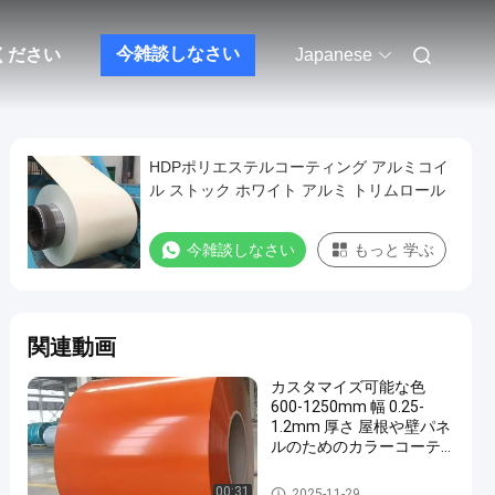
今雑談しなさい
ください
Japanese
HDPポリエステルコーティング アルミコイ
ル ストック ホワイト アルミ トリムロール
今雑談しなさい
もっと 学ぶ
関連動画
カスタマイズ可能な色
600-1250mm 幅 0.25-
1.2mm 厚さ 屋根や壁パネ
ルのためのカラーコーテ
ィングアルミコイル
コーティングされたアルミニ
00:31
2025-11-29