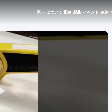
家へ
について 私達
製品
イベント
連絡 