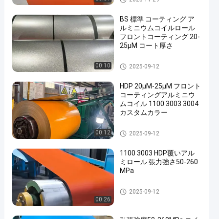
ウムコイル
BS 標準 コーティング ア
ルミニウムコイルロール
フロントコーティング 20-
25μM コート厚さ
コーティングされたアルミニ
00:10
2025-09-12
ウムコイル
HDP 20μM-25μM フロント
コーティングアルミニウ
ムコイル 1100 3003 3004
カスタムカラー
コーティングされたアルミニ
00:12
2025-09-12
ウムコイル
1100 3003 HDP覆いアル
ミロール 張力強さ50-260
MPa
コーティングされたアルミニ
2025-09-12
ウムコイル
00:26