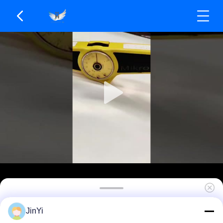
Αλουμινένιο περιτυλιγμένο με πολυεστέρα HDP
JinYi