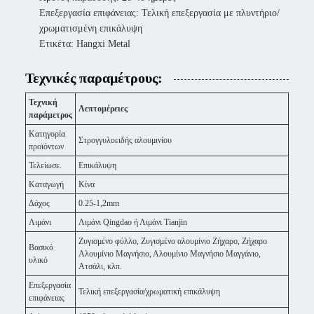
Επεξεργασία επιφάνειας: Τελική επεξεργασία με πλυντήριο/
χρωματισμένη επικάλυψη
Ετικέτα: Hangxi Metal
Τεχνικές παραμέτρους:
Τεχνική
Λεπτομέρειες
παράμετρος
Κατηγορία
Στρογγυλοειδής αλουμινίου
προϊόντων
Τελείωσε.
Επικάλυψη
Καταγωγή
Κίνα
Δάχος
0.25-1,2mm
Λιμάνι
Λιμάνι Qingdao ή Λιμάνι Tianjin
Ζυγισμένο φύλλο, Ζυγισμένο αλουμίνιο Ζήχαρο, Ζήχαρο
Βασικό
Αλουμίνιο Μαγνήσιο, Αλουμίνιο Μαγνήσιο Μαγγάνιο,
υλικό
Ατσάλι, κλπ.
Επεξεργασία
Τελική επεξεργασία/χρωματική επικάλυψη
επιφάνειας