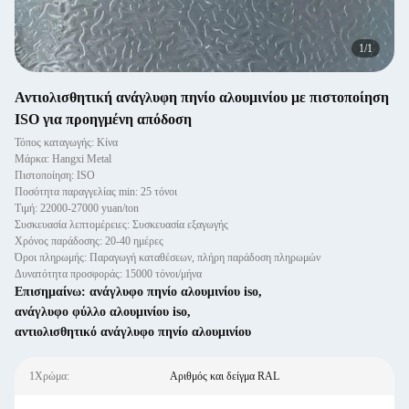
1
/
1
Αντιολισθητική ανάγλυφη πηνίο αλουμινίου με πιστοποίηση
ISO για προηγμένη απόδοση
Τόπος καταγωγής: Κίνα
Μάρκα: Hangxi Metal
Πιστοποίηση: ISO
Ποσότητα παραγγελίας min: 25 τόνοι
Τιμή: 22000-27000 yuan/ton
Συσκευασία λεπτομέρειες: Συσκευασία εξαγωγής
Χρόνος παράδοσης: 20-40 ημέρες
Όροι πληρωμής: Παραγωγή καταθέσεων, πλήρη παράδοση πληρωμών
Δυνατότητα προσφοράς: 15000 τόνοι/μήνα
Επισημαίνω:
ανάγλυφο πηνίο αλουμινίου iso
,
ανάγλυφο φύλλο αλουμινίου iso
,
αντιολισθητικό ανάγλυφο πηνίο αλουμινίου
1Χρώμα:
Αριθμός και δείγμα RAL