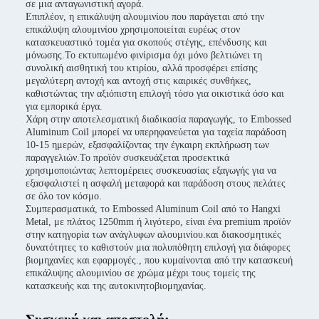
σε μια ανταγωνιστική αγορά.
Επιπλέον, η επικάλυψη αλουμινίου που παράγεται από την
επικάλυψη αλουμινίου χρησιμοποιείται ευρέως στον
κατασκευαστικό τομέα για σκοπούς στέγης, επένδυσης και
μόνωσης.Το εκτυπωμένο φινίρισμα όχι μόνο βελτιώνει τη
συνολική αισθητική του κτιρίου, αλλά προσφέρει επίσης
μεγαλύτερη αντοχή και αντοχή στις καιρικές συνθήκες,
καθιστώντας την αξιόπιστη επιλογή τόσο για οικιστικά όσο και
για εμπορικά έργα.
Χάρη στην αποτελεσματική διαδικασία παραγωγής, το Embossed
Aluminum Coil μπορεί να υπερηφανεύεται για ταχεία παράδοση
10-15 ημερών, εξασφαλίζοντας την έγκαιρη εκπλήρωση των
παραγγελιών.Το προϊόν συσκευάζεται προσεκτικά
χρησιμοποιώντας λεπτομέρειες συσκευασίας εξαγωγής για να
εξασφαλιστεί η ασφαλή μεταφορά και παράδοση στους πελάτες
σε όλο τον κόσμο.
Συμπερασματικά, το Embossed Aluminum Coil από το Hangxi
Metal, με πλάτος 1250mm ή λιγότερο, είναι ένα premium προϊόν
στην κατηγορία των ανάγλυφων αλουμινίου.και διακοσμητικές
δυνατότητες το καθιστούν μια πολυπόθητη επιλογή για διάφορες
βιομηχανίες και εφαρμογές., που κυμαίνονται από την κατασκευή
επικάλυψης αλουμινίου σε χρώμα μέχρι τους τομείς της
κατασκευής και της αυτοκινητοβιομηχανίας.