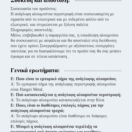
Συσκευή και αποστολή:
Συσκευασία του προϊόντος:
Η ανάγλυφη αλουμινένια περιστροφή είναι συσκευασμένη με
υγρασία από το εσωτερικό και με σιδερένιο φύλλο από το
εξωτερικό, και στερεώνεται με ξύλινη παλέτα.
Πληροφορίες αποστολής:
Μόλις επιβεβαιωθεί η παραγγελία σας, η επικάλυψη αλουμινίου
θα συσκευαστεί με ασφάλεια και θα αποσταλεί στη διεύθυνση
που έχετε ορίσει.Συνεργαζόμαστε με αξιόπιστους συνεργάτες
ναυτιλίας για να διασφαλίσουμε ότι το προϊόν σας θα σας φτάσει
έγκαιρα και σε τέλεια κατάσταση..
Γενικά ερωτήματα:
Ε: Ποιο είναι το εμπορικό σήμα της ανάγλυφης αλουμινίου;
Α: Το εμπορικό σήμα της ανάγλυφης περιστροφής αλουμινίου
είναι Hangxi Metal.
Ε: Πού κατασκευάζεται η ανάγλυφη αλουμινένια περιστροφή;
Α: Το ανάγλυφο αλουμινίου κατασκευάζεται στην Κίνα.
Ε: Ποιες είναι οι διαθέσιμες επιλογές πάχους για την
ανάγλυφη αλουμινένια τροχιά;
Α: Το ανάγλυφο αλουμινίου είναι διαθέσιμο σε διάφορες
επιλογές πάχους.
Ε: Μπορεί η ανάγλυφη αλουμινένια περιέλιξη να
προσαρμοστεί από άποψη χρώματος και μεγέθους;