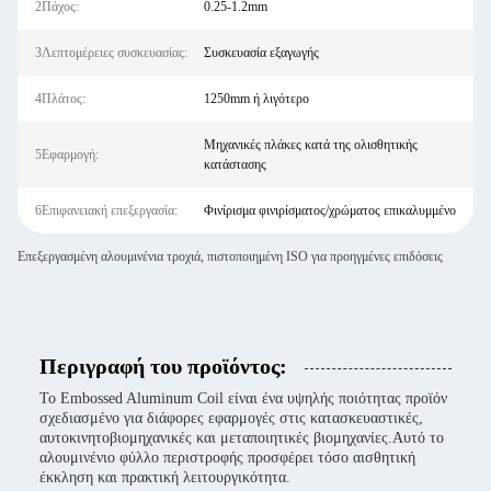
2Πάχος:
0.25-1.2mm
3Λεπτομέρειες συσκευασίας:
Συσκευασία εξαγωγής
4Πλάτος:
1250mm ή λιγότερο
Μηχανικές πλάκες κατά της ολισθητικής
5Εφαρμογή:
κατάστασης
6Επιφανειακή επεξεργασία:
Φινίρισμα φινιρίσματος/χρώματος επικαλυμμένο
Επεξεργασμένη αλουμινένια τροχιά, πιστοποιημένη ISO για προηγμένες επιδόσεις
Περιγραφή του προϊόντος:
Το Embossed Aluminum Coil είναι ένα υψηλής ποιότητας προϊόν
σχεδιασμένο για διάφορες εφαρμογές στις κατασκευαστικές,
αυτοκινητοβιομηχανικές και μεταποιητικές βιομηχανίες.Αυτό το
αλουμινένιο φύλλο περιστροφής προσφέρει τόσο αισθητική
έκκληση και πρακτική λειτουργικότητα.