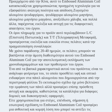
Προερχόμενο από την Κίνα, αυτό το Embossed Aluminium Coil
κατασκευάζεται χρησιμοποιώντας προηγμένη τεχνολογία για να
εξασφαλίσει ανώτερη ποιότητα και απόδοση.Ζυγισμένο
αλουμίνιο ψευδαργύρου, ψευδάργυρο αλουμίνιο μαγνήσιο,
αλουμίνιο μαγνήσιο μαγγάνιο, ανοξείδωτο χάλυβα, και πολλά
άλλα, παρέχοντας ευελιξία και αντοχή για τις διαφορετικές
απαιτήσεις του έργου.
Οι όροι πληρωμής για το προϊόν αυτό περιλαμβάνουν L/C
(Επιστολή Πιστωτικής) και T/T (Τελεγραφητική Μεταφορά),
προσφέροντας ευελιξία και ευκολία στους πελάτες κατά την
πραγματοποίηση συναλλαγών.
Με χρόνο παράδοσης 20-40 ημερών, οι πελάτες μπορούν να
βασίζονται στην άμεση διαθεσιμότητα αυτού του Embossed
Aluminum Coil για την αποτελεσματική εκπλήρωση των
χρονοδιαγραμμάτων και των προθεσμιών του έργου.
Ένα από τα βασικά χαρακτηριστικά αυτού του προϊόντος είναι το
ανάγλυφο φινίρισμα του, το οποίο προσθέτει υφή και οπτικό
ενδιαφέρον στα πάνελ αλουμινίου που δημιουργούνται από την
περιστροφή φύλλου.Το εκτυπωμένο σχέδιο όχι μόνο βελτιώνει
την εμφάνιση των πάνελ αλλά προσφέρει επίσης πρόσθετη
αντοχή και ακαμψία, καθιστώντας τα κατάλληλα για διάφορες
δομικές και διακοσμητικές εφαρμογές.
Είτε χρησιμοποιείται για στέγες, επένδυση, σήμανση ή
εσωτερική σχεδίαση,το Embossed Aluminium Coil προσφέρει
μια ανθεκτική και κομψή λύση που μπορεί να αντέξει τις