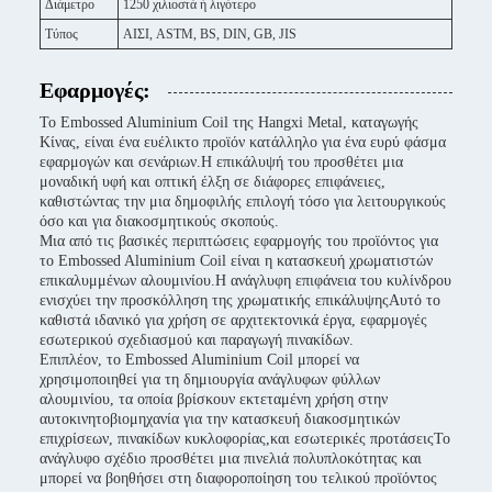
Διάμετρο
1250 χιλιοστά ή λιγότερο
Τύπος
ΑΙΣΙ, ASTM, BS, DIN, GB, JIS
Εφαρμογές:
Το Embossed Aluminium Coil της Hangxi Metal, καταγωγής
Κίνας, είναι ένα ευέλικτο προϊόν κατάλληλο για ένα ευρύ φάσμα
εφαρμογών και σενάριων.Η επικάλυψή του προσθέτει μια
μοναδική υφή και οπτική έλξη σε διάφορες επιφάνειες,
καθιστώντας την μια δημοφιλής επιλογή τόσο για λειτουργικούς
όσο και για διακοσμητικούς σκοπούς.
Μια από τις βασικές περιπτώσεις εφαρμογής του προϊόντος για
το Embossed Aluminium Coil είναι η κατασκευή χρωματιστών
επικαλυμμένων αλουμινίου.Η ανάγλυφη επιφάνεια του κυλίνδρου
ενισχύει την προσκόλληση της χρωματικής επικάλυψηςΑυτό το
καθιστά ιδανικό για χρήση σε αρχιτεκτονικά έργα, εφαρμογές
εσωτερικού σχεδιασμού και παραγωγή πινακίδων.
Επιπλέον, το Embossed Aluminium Coil μπορεί να
χρησιμοποιηθεί για τη δημιουργία ανάγλυφων φύλλων
αλουμινίου, τα οποία βρίσκουν εκτεταμένη χρήση στην
αυτοκινητοβιομηχανία για την κατασκευή διακοσμητικών
επιχρίσεων, πινακίδων κυκλοφορίας,και εσωτερικές προτάσειςΤο
ανάγλυφο σχέδιο προσθέτει μια πινελιά πολυπλοκότητας και
μπορεί να βοηθήσει στη διαφοροποίηση του τελικού προϊόντος