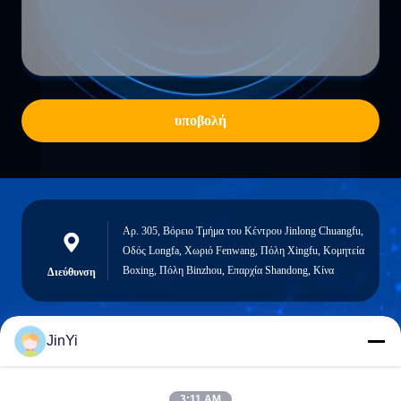
υποβολή
Αρ. 305, Βόρειο Τμήμα του Κέντρου Jinlong Chuangfu,
Οδός Longfa, Χωριό Fenwang, Πόλη Xingfu, Κομητεία
Boxing, Πόλη Binzhou, Επαρχία Shandong, Κίνα
Διεύθυνση
JinYi
chenshasha1867@gmail.com
Ηλεκτρονικό
3:11 AM