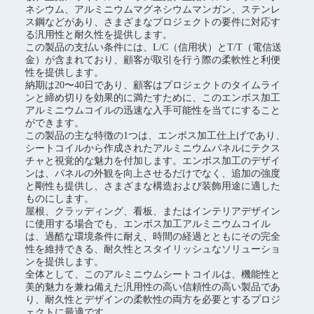
ネシウム、アルミニウムマグネシウムマンガン、ステンレ
ス鋼などがあり、さまざまなプロジェクトの要件に対応す
る汎用性と耐久性を提供します。
この製品の支払い条件には、L/C（信用状）とT/T（電信送
金）が含まれており、顧客が取引を行う際の柔軟性と利便
性を提供します。
納期は20〜40日であり、顧客はプロジェクトのタイムライ
ンと締め切りを効果的に満たすために、このエンボス加工
アルミニウムコイルの迅速な入手可能性を当てにすること
ができます。
この製品の主な特徴の1つは、エンボス加工仕上げであり、
シートコイルから作成されたアルミニウムパネルにテクス
チャと視覚的な魅力を付加します。エンボス加工のデザイ
ンは、パネルの外観を向上させるだけでなく、追加の強度
と剛性も提供し、さまざまな構造および装飾用途に適した
ものにします。
屋根、クラッディング、看板、またはインテリアデザイン
に使用する場合でも、エンボス加工アルミニウムコイル
は、過酷な環境条件に耐え、時間の経過とともにその完全
性を維持できる、耐久性とスタイリッシュなソリューショ
ンを提供します。
全体として、このアルミニウムシートコイルは、機能性と
美的魅力を兼ね備えた汎用性の高い信頼性の高い製品であ
り、耐久性とデザインの柔軟性の両方を必要とするプロジ
ェクトに最適です。