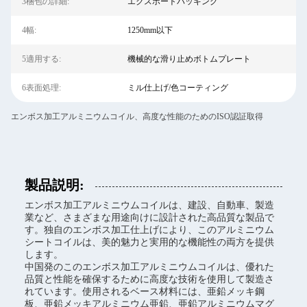
3梱包の詳細:
エクスポートパッキング
4幅:
1250mm以下
5適用する:
機械的な滑り止めボトムプレート
6表面処理:
ミル仕上げ/色コーティング
エンボス加工アルミニウムコイル、高度な性能のためのISO認証取得
製品説明:
エンボス加工アルミニウムコイルは、建設、自動車、製造
業など、さまざまな用途向けに設計された高品質な製品で
す。独自のエンボス加工仕上げにより、このアルミニウム
シートコイルは、美的魅力と実用的な機能性の両方を提供
します。
中国発のこのエンボス加工アルミニウムコイルは、優れた
品質と性能を確保するために高度な技術を使用して製造さ
れています。使用されるベース材料には、亜鉛メッキ鋼
板、亜鉛メッキアルミニウム亜鉛、亜鉛アルミニウムマグ