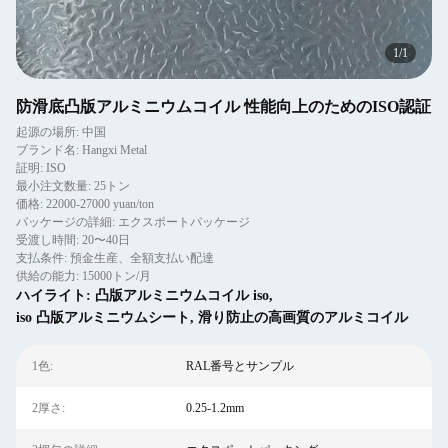
1
/
1
防滑底凸版アルミニウムコイル 性能向上のためのISO認証
起源の場所: 中国
ブランド名: Hangxi Metal
証明: ISO
最小注文数量: 25トン
価格: 22000-27000 yuan/ton
パッケージの詳細: エクスポートパッケージ
受渡し時間: 20〜40日
支払条件: 預金生産、全額支払い配達
供給の能力: 15000トン/月
ハイライト:
凸版アルミニウムコイル iso
,
iso 凸版アルミニウムシート
,
滑り防止の高画質のアルミコイル
1色:
RAL番号とサンプル
2厚さ:
0.25-1.2mm