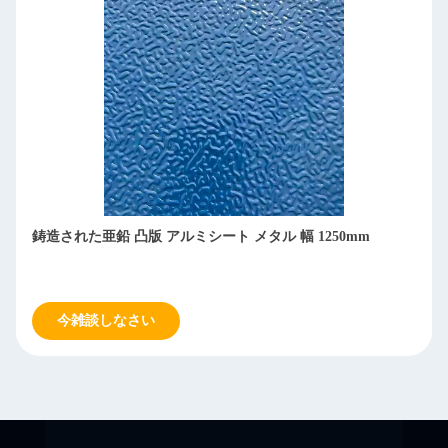
鋳造された亜鉛 凸版 アルミシート メタル 幅 1250mm
今雑談しなさい