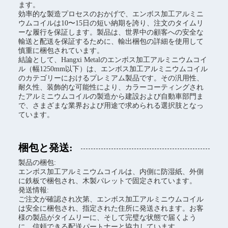
ます。
効率的な製造プロセスのおかげで、エンボス加工アルミニ
ウムコイルは10〜15日の短い納期を誇り、注文のタイムリ
ーな履行を保証します。製品は、世界中の顧客への安全な
輸送と配送を保証するために、輸出梱包の詳細を使用して
慎重に梱包されています。
結論として、Hangxi Metalのエンボス加工アルミニウムコイ
ル（幅1250mm以下）は、エンボス加工アルミニウムコイル
のカテゴリーにおけるプレミアム製品です。その汎用性、
耐久性、装飾的な可能性により、カラーコーティングされ
たアルミニウムコイルの製造から建設および自動車部門ま
で、さまざまな業界および用途で求められる選択肢となっ
ています。
梱包と発送:
製品の梱包:
エンボス加工アルミニウムコイルは、内側に防湿紙、外側
に鉄板で梱包され、木製パレットで固定されています。
発送情報:
ご注文が確認され次第、エンボス加工アルミニウムコイル
は安全に梱包され、指定された住所に発送されます。お客
様の製品がタイムリーに、そして完璧な状態で届くよう
に、信頼できる配送パートナーと協力しています。