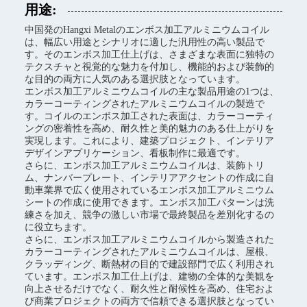
用途:
中国発のHangxi Metalのエンボス加工アルミニウムコイル
は、幅広い用途とシナリオに適した汎用性の高い製品で
す。そのエンボス加工仕上げは、さまざまな表面に独特の
テクスチャと視覚的な魅力を付加し、機能的および装飾的
な目的の両方に人気のある選択肢となっています。
エンボス加工アルミニウムコイルの主な製品用途の1つは、
カラーコーティングされたアルミニウムコイルの製造で
す。コイルのエンボス加工された表面は、カラーコーティ
ングの密着性を高め、耐久性と美的魅力のある仕上がりを
実現します。これにより、建築プロジェクト、インテリア
デザインアプリケーション、看板制作に最適です。
さらに、エンボス加工アルミニウムコイルは、装飾トリ
ム、ナンバープレート、インテリアアクセントの作成に自
動車業界で広く使用されているエンボス加工アルミニウム
シートの作成に使用できます。エンボス加工パターンは洗
練さを加え、競争の激しい市場で最終製品を差別化するの
に役立ちます。
さらに、エンボス加工アルミニウムコイルから製造された
カラーコーティングされたアルミニウムコイルは、屋根、
クラッディング、断熱材の目的で建設部門で広く利用され
ています。エンボス加工仕上げは、建物の全体的な美観を
向上させるだけでなく、耐久性と耐候性を高め、住宅およ
び商業プロジェクトの両方で信頼できる選択肢となってい