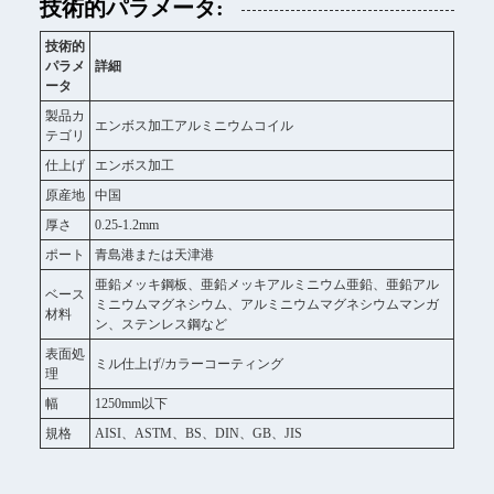
技術的パラメータ:
技術的
パラメ
詳細
ータ
製品カ
エンボス加工アルミニウムコイル
テゴリ
仕上げ
エンボス加工
原産地
中国
厚さ
0.25-1.2mm
ポート
青島港または天津港
亜鉛メッキ鋼板、亜鉛メッキアルミニウム亜鉛、亜鉛アル
ベース
ミニウムマグネシウム、アルミニウムマグネシウムマンガ
材料
ン、ステンレス鋼など
表面処
ミル仕上げ/カラーコーティング
理
幅
1250mm以下
規格
AISI、ASTM、BS、DIN、GB、JIS