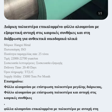
1
/
1
Διάρκη πολυεστέρα επικαλυμμένο φύλλο αλουμινίου με
εξαιρετική αντοχή στις καιρικές συνθήκες και στη
διάβρωση για ανθεκτικά οικοδομικά υλικά
Μάρκα: Hangxi Metal
Πιστοποίηση: ISO
Ποσότητα παραγγελίας min: 25 τόνοι
Τιμή: 22000-22700 yuan/ton
Συσκευασία λεπτομέρειες: Συσκευασία εξαγωγής
Delivery Time: 20-40 Days
Όροι πληρωμής: T/T,L/C
Supply Ability: 15000 Tons Per Month
Επισημαίνω:
Φύλλο αλουμινίου με επίστρωση πολυεστέρα μεγάλης διάρκειας
,
Φύλλο αλουμινίου με επίστρωση πολυεστέρα και αντοχή στις
καιρικές συνθήκες
,
φύλλα αλουμινίου επικαλυμμένα με πολυεστέρα με αντοχή στη