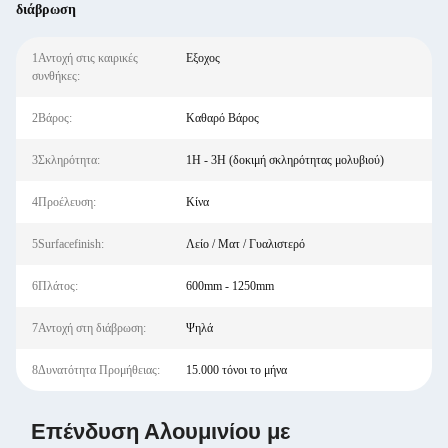
διάβρωση
1Αντοχή στις καιρικές
Εξοχος
συνθήκες:
2Βάρος:
Καθαρό Βάρος
3Σκληρότητα:
1Η - 3Η (δοκιμή σκληρότητας μολυβιού)
4Προέλευση:
Κίνα
5Surfacefinish:
Λείο / Ματ / Γυαλιστερό
6Πλάτος:
600mm - 1250mm
7Αντοχή στη διάβρωση:
Ψηλά
8Δυνατότητα Προμήθειας:
15.000 τόνοι το μήνα
Επένδυση Αλουμινίου με