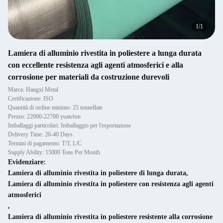
1
/
1
Lamiera di alluminio rivestita in poliestere a lunga durata
con eccellente resistenza agli agenti atmosferici e alla
corrosione per materiali da costruzione durevoli
Marca: Hangxi Metal
Certificazione: ISO
Quantità di ordine minimo: 25 tonnellate
Prezzo: 22000-22700 yuan/ton
Imballaggi particolari: Imballaggio per l'esportazione
Delivery Time: 20-40 Days
Termini di pagamento: T/T, L/C
Supply Ability: 15000 Tons Per Month
Evidenziare:
Lamiera di alluminio rivestita in poliestere di lunga durata
,
Lamiera di alluminio rivestita in poliestere con resistenza agli agenti
atmosferici
,
Lamiera di alluminio rivestita in poliestere resistente alla corrosione