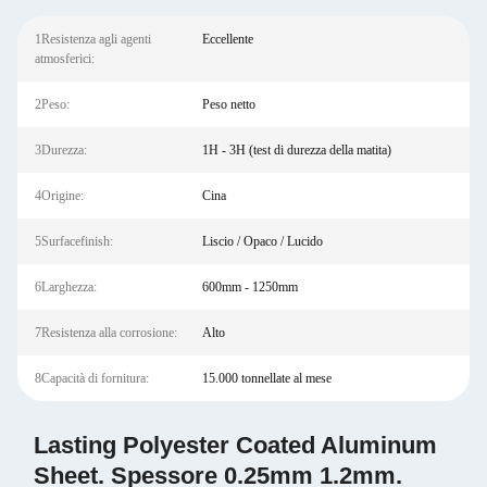
1Resistenza agli agenti
Eccellente
atmosferici:
2Peso:
Peso netto
3Durezza:
1H - 3H (test di durezza della matita)
4Origine:
Cina
5Surfacefinish:
Liscio / Opaco / Lucido
6Larghezza:
600mm - 1250mm
7Resistenza alla corrosione:
Alto
8Capacità di fornitura:
15.000 tonnellate al mese
Lasting Polyester Coated Aluminum
Sheet. Spessore 0.25mm 1.2mm.