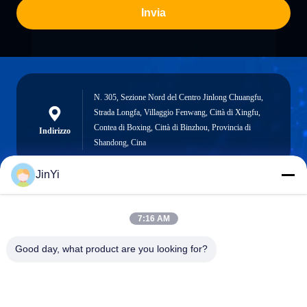
Invia
N. 305, Sezione Nord del Centro Jinlong Chuangfu,
Strada Longfa, Villaggio Fenwang, Città di Xingfu,
Contea di Boxing, Città di Binzhou, Provincia di
Indirizzo
Shandong, Cina
JinYi
chenshasha1867@gmail.com
7:16 AM
E-mail
Good day, what product are you looking for?
0086-15564063322
Telefono