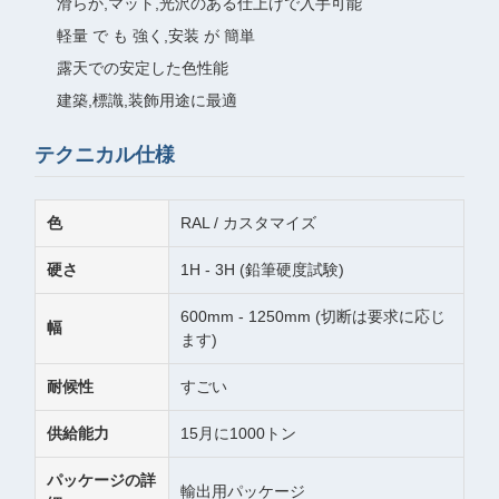
滑らか,マット,光沢のある仕上げで入手可能
軽量 で も 強く,安装 が 簡単
露天での安定した色性能
建築,標識,装飾用途に最適
テクニカル仕様
色
RAL / カスタマイズ
硬さ
1H - 3H (鉛筆硬度試験)
600mm - 1250mm (切断は要求に応じ
幅
ます)
耐候性
すごい
供給能力
15月に1000トン
パッケージの詳
輸出用パッケージ