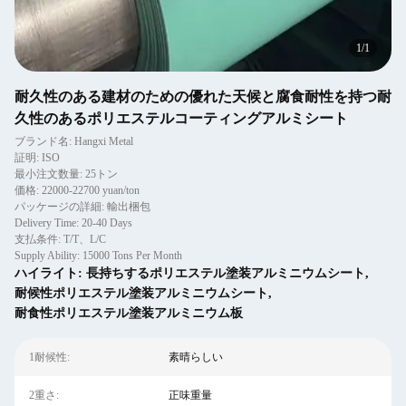
1
/
1
耐久性のある建材のための優れた天候と腐食耐性を持つ耐
久性のあるポリエステルコーティングアルミシート
ブランド名: Hangxi Metal
証明: ISO
最小注文数量: 25トン
価格: 22000-22700 yuan/ton
パッケージの詳細: 輸出梱包
Delivery Time: 20-40 Days
支払条件: T/T、L/C
Supply Ability: 15000 Tons Per Month
ハイライト:
長持ちするポリエステル塗装アルミニウムシート
,
耐候性ポリエステル塗装アルミニウムシート
,
耐食性ポリエステル塗装アルミニウム板
1耐候性:
素晴らしい
2重さ:
正味重量