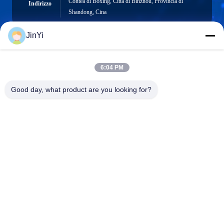
Contea di Boxing, Città di Binzhou, Provincia di
Indirizzo
Shandong, Cina
JinYi
chenshasha1867@gmail.com
6:04 PM
E-mail
Good day, what product are you looking for?
0086-15564063322
Telefono
Shandong Hangxi Metal Technology Co., Ltd.