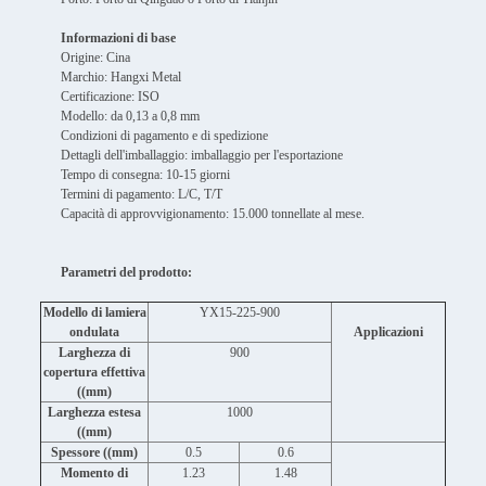
Informazioni di base
Origine: Cina
Marchio: Hangxi Metal
Certificazione: ISO
Modello: da 0,13 a 0,8 mm
Condizioni di pagamento e di spedizione
Dettagli dell'imballaggio: imballaggio per l'esportazione
Tempo di consegna: 10-15 giorni
Termini di pagamento: L/C, T/T
Capacità di approvvigionamento: 15.000 tonnellate al mese.
Parametri del prodotto:
Modello di lamiera
YX15-225-900
ondulata
Applicazioni
Larghezza di
900
copertura effettiva
((mm)
Larghezza estesa
1000
((mm)
Spessore ((mm)
0.5
0.6
Momento di
1.23
1.48