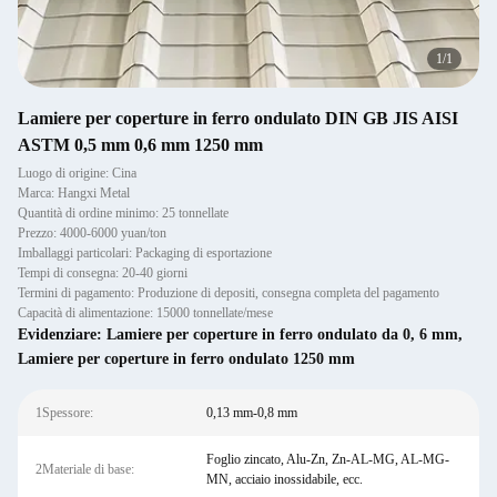
1
/
1
Lamiere per coperture in ferro ondulato DIN GB JIS AISI
ASTM 0,5 mm 0,6 mm 1250 mm
Luogo di origine: Cina
Marca: Hangxi Metal
Quantità di ordine minimo: 25 tonnellate
Prezzo: 4000-6000 yuan/ton
Imballaggi particolari: Packaging di esportazione
Tempi di consegna: 20-40 giorni
Termini di pagamento: Produzione di depositi, consegna completa del pagamento
Capacità di alimentazione: 15000 tonnellate/mese
Evidenziare:
Lamiere per coperture in ferro ondulato da 0
,
6 mm
,
Lamiere per coperture in ferro ondulato 1250 mm
1Spessore:
0,13 mm-0,8 mm
Foglio zincato, Alu-Zn, Zn-AL-MG, AL-MG-
2Materiale di base:
MN, acciaio inossidabile, ecc.