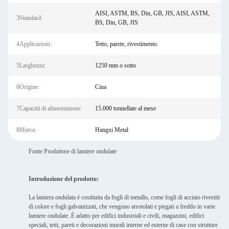
AISI, ASTM, BS, Din, GB, JIS, AISI, ASTM,
3Standard:
BS, Din, GB, JIS
4Applicazioni:
Tetto, parete, rivestimento.
5Larghezza:
1250 mm o sotto
6Origine:
Cina
7Capacità di alimentazione:
15.000 tonnellate al mese
8Marca:
Hangxi Metal
Fonte Produttore di lamiere ondulate
Introduzione del prodotto:
La lamiera ondulata è costituita da fogli di metallo, come fogli di acciaio rivestiti
di colore e fogli galvanizzati, che vengono arrotolati e piegati a freddo in varie
lamiere ondulate..È adatto per edifici industriali e civili, magazzini, edifici
speciali, tetti, pareti e decorazioni murali interne ed esterne di case con strutture