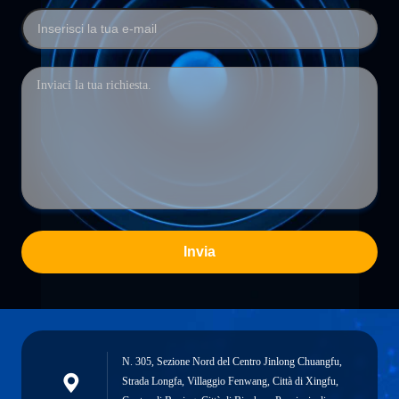
Invia
N. 305, Sezione Nord del Centro Jinlong Chuangfu,
Strada Longfa, Villaggio Fenwang, Città di Xingfu,