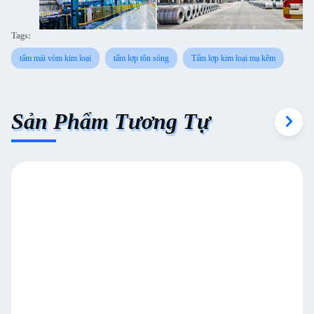
Tags:
tấm mái vòm kim loại
tấm lợp tôn sóng
Tấm lợp kim loại mạ kẽm
Sản Phẩm Tương Tự