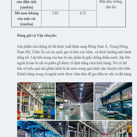
Mái nhà, tường,
của diện tích
tấm lót.
(cm4/m)
Mô men kháng
3.85
4.55
của mặt cắt
(cm4/m)
Đóng gói và Vận chuyển:
Sản phẩm của chúng tôi đã được xuất khẩu sang Đông Nam Á, Trung Đông,
Nam Mỹ, Châu Âu và các quốc gia và khu vực khác, và được hưởng một danh
tiếng tốt. Lớp bên trong của bao bì sản phẩm là giấy chống thấm nước, lớp bên
ngoài là bao bì sắt và pallet gỗ được cố định bằng cách khử trùng. Nó có thể
bảo vệ hiệu quả sản phẩm khỏi bị ăn mòn trong quá trình vận chuyển trên biển.
Khách hàng trong và ngoài nước được chào đón để gọi điện tư vấn và đặt hàng.