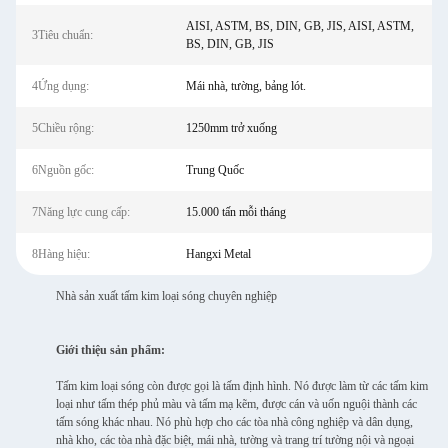
AISI, ASTM, BS, DIN, GB, JIS, AISI, ASTM,
3Tiêu chuẩn:
BS, DIN, GB, JIS
4Ứng dụng:
Mái nhà, tường, bảng lót.
5Chiều rộng:
1250mm trở xuống
6Nguồn gốc:
Trung Quốc
7Năng lực cung cấp:
15.000 tấn mỗi tháng
8Hàng hiệu:
Hangxi Metal
Nhà sản xuất tấm kim loại sóng chuyên nghiệp
Giới thiệu sản phẩm:
Tấm kim loại sóng còn được gọi là tấm định hình. Nó được làm từ các tấm kim
loại như tấm thép phủ màu và tấm mạ kẽm, được cán và uốn nguội thành các
tấm sóng khác nhau. Nó phù hợp cho các tòa nhà công nghiệp và dân dụng,
nhà kho, các tòa nhà đặc biệt, mái nhà, tường và trang trí tường nội và ngoại