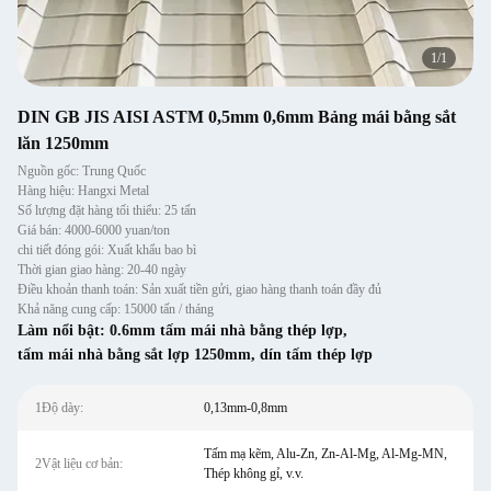
1
/
1
DIN GB JIS AISI ASTM 0,5mm 0,6mm Bảng mái bằng sắt
lăn 1250mm
Nguồn gốc: Trung Quốc
Hàng hiệu: Hangxi Metal
Số lượng đặt hàng tối thiểu: 25 tấn
Giá bán: 4000-6000 yuan/ton
chi tiết đóng gói: Xuất khẩu bao bì
Thời gian giao hàng: 20-40 ngày
Điều khoản thanh toán: Sản xuất tiền gửi, giao hàng thanh toán đầy đủ
Khả năng cung cấp: 15000 tấn / tháng
Làm nổi bật:
0.6mm tấm mái nhà bằng thép lợp
,
tấm mái nhà bằng sắt lợp 1250mm
,
dín tấm thép lợp
1Độ dày:
0,13mm-0,8mm
Tấm mạ kẽm, Alu-Zn, Zn-Al-Mg, Al-Mg-MN,
2Vật liệu cơ bản:
Thép không gỉ, v.v.