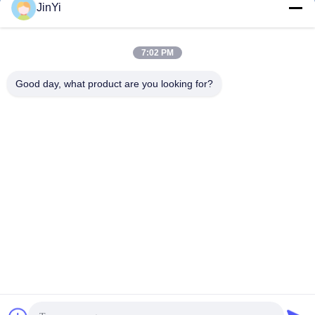
JinYi
chenshasha1867@gmail.com
7:02 PM
Email
Good day, what product are you looking for?
0086-15564063322
Điện thoại
Shandong Hangxi Metal Technology Co., Ltd.
Shandong Hangxi Metal Technology Co., Ltd.