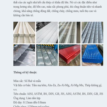
thất của các ngôi nhà kết cấu thép có khẩu độ lớn. Nó có các đặc điểm như
trọng lượng nhẹ, độ bền cao, màu sắc phong phú, thi công thuận tiện và nhanh
chóng, khả năng chống động đất, chống cháy, chống mưa, tuổi thọ cao và
không cần bảo trì.
Thông số kỹ thuật:
Màu sắc: Số Ral và mẫu
Vật liệu cơ bản: Tấm mạ kẽm, Alu-Zn, Zn-Al-Mg, Al-Mg-Mn, Thép không gỉ,
v.v.
Tiêu chuẩn: AISI, ASTM, BS, DIN, GB, JIS, AISI, ASTM, BS, DIN, GB, JIS
Ứng dụng: Làm tấm lợp
Độ dày: 0.13mm đến 0.8mm
Chiều rộng: 1250mm trở xuống