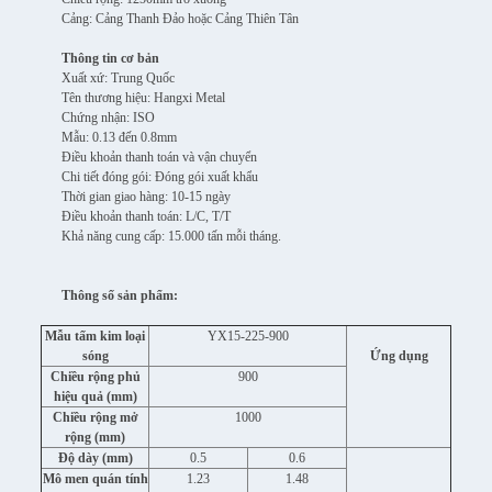
Cảng: Cảng Thanh Đảo hoặc Cảng Thiên Tân
Thông tin cơ bản
Xuất xứ: Trung Quốc
Tên thương hiệu: Hangxi Metal
Chứng nhận: ISO
Mẫu: 0.13 đến 0.8mm
Điều khoản thanh toán và vận chuyển
Chi tiết đóng gói: Đóng gói xuất khẩu
Thời gian giao hàng: 10-15 ngày
Điều khoản thanh toán: L/C, T/T
Khả năng cung cấp: 15.000 tấn mỗi tháng.
Thông số sản phẩm:
Mẫu tấm kim loại
YX15-225-900
sóng
Ứng dụng
Chiều rộng phủ
900
hiệu quả (mm)
Chiều rộng mở
1000
rộng (mm)
Độ dày (mm)
0.5
0.6
Mô men quán tính
1.23
1.48