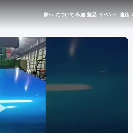
家へ
について 私達
製品
イベント
連絡 