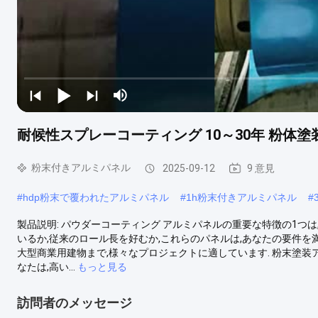
耐候性スプレーコーティング 10～30年 粉体
粉末付きアルミパネル
2025-09-12
9 意見
#
hdp粉末で覆われたアルミパネル
#
1h粉末付きアルミパネル
#
製品説明: パウダーコーティング アルミパネルの重要な特徴の1つ
いるか,従来のロール長を好むか,これらのパネルは,あなたの要件
大型商業用建物まで,様々なプロジェクトに適しています. 粉末塗装
なたは,高い...
もっと見る
訪問者のメッセージ