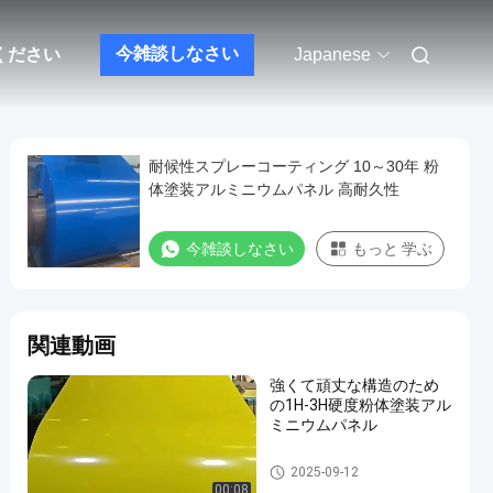
今雑談しなさい
ください
Japanese
耐候性スプレーコーティング 10～30年 粉
体塗装アルミニウムパネル 高耐久性
今雑談しなさい
もっと 学ぶ
関連動画
強くて頑丈な構造のため
の1H-3H硬度粉体塗装アル
ミニウムパネル
粉末付きアルミパネル
2025-09-12
00:08