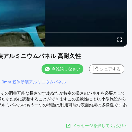
塗装アルミニウムパネル 高耐久性
今雑談しなさい
シェアする
3.0mm 粉体塗装アルミニウムパネル
は,その調整可能な長さです.あなたが特定の長さのパネルを必要として
を満たすために調整することができますこの柔軟性により,小型施設から
アルミパネルのもう一つの特徴は,利用可能な表面効果の多様性です.あ
メッセージを残してください.