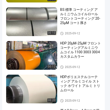
BS 標準 コーティング ア
ルミニウムコイルロール
フロントコーティング 20-
25μM コート厚さ
コーティングされたアルミニ
00:10
2025-09-12
ウムコイル
HDP 20μM-25μM フロント
コーティングアルミニウ
ムコイル 1100 3003 3004
カスタムカラー
コーティングされたアルミニ
00:12
2025-09-12
ウムコイル
HDPポリエステルコーテ
ィング アルミコイル スト
ック ホワイト アルミ トリ
ムロール
コーティングされたアルミニ
00:20
2025-09-12
ウムコイル