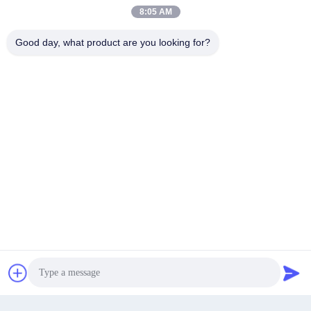
8:05 AM
10-25μm 1060 합금 등급의 코팅 두
맞춤형 코팅 솔루션을 위한 맞춤형
께와 맞춤형 미리 페인트 알루미늄
코팅 두께 분체 도장 알루미늄 시트
코일
Good day, what product are you looking for?
최고의 가격을 얻으십시오
최고의 가격을 얻으십시오
1H - 3H 내구성이 뛰어난 코팅 컬러
매트 컬러 코팅 알루미늄 코일 / 1H
알루미늄 코일 롤 - 우수하고 오래
- 3H 코팅 알루미늄 시트
지속되는 건축 솔루션
최고의 가격을 얻으십시오
최고의 가격을 얻으십시오
지금 챗팅하세요