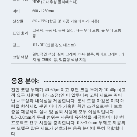
HDP (고내후성 폴리에스터)
너비
600 - 1250mm
신장률
8% - 25% (합금 및 가공 기술에 따라 다름)
고광택, 무광택, 금속 질감, 나무 무늬 모방, 돌 무늬 모방
표면 효과
등
경도
1H - 3H (연필 경도 테스트)
일반적인 색상: 실버 그레이, 바다 블루, 화이트 그레이, 라
코팅 색상
지 월 그레이 등; 맞춤형 색상 지원
응용 분야:
전면 코팅 두께가 40-60μm이고 후면 코팅 두께가 10-40μm(고
객 요구 사항에 따라 조정)인 이 알루미늄 코팅 시트는 뛰어
난 내구성과 내식성을 제공합니다. 분체 도장 마감은 미적 매
력을 향상시킬 뿐만 아니라 가혹한 환경 조건으로부터 보호
층을 제공하여 실내 및 실외 사용에 모두 이상적입니다.
0.3~3.0mm의 두께 범위는 사용에 유연성을 제공하여 다양한
프로젝트 요구 사항을 충족합니다. 0.3~3.0mm 두께로 제공되
는 모델은 얇은 시트가 선호되는 응용 분야에 특히 적합합니
다.