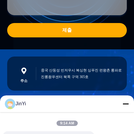
제출
중국 산둥성 빈저우시 복싱현 싱푸진 펀왕촌 롱파로
진롱좡푸센터 북쪽 구역 305호
주소
JinYi
chenshasha1867@gmail.com
이메일
9:14 AM