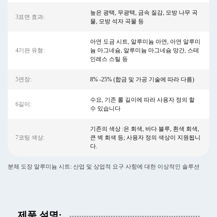
높은 광택, 무광택, 금속 질감, 모방 나무 곡
3표면 효과:
물, 모방 석자 곡물 등
아연 도금 시트, 알루미늄 아연, 아연 알루미
4기판 유형:
늄 마그네슘, 알루미늄 마그네슘 망간, 스테
인레스 스틸 등
5연장:
8% -25% (합금 및 가공 기술에 따라 다름)
수요, 기존 롤 길이에 따라 사용자 정의 할
6길이:
수 있습니다
기존의 색상 :은 회색, 바다 블루, 흰색 회색,
7코팅 색상:
큰 벽 회색 등; 사용자 정의 색상이 지원됩니
다.
분체 도장 알루미늄 시트: 산업 및 상업적 요구 사항에 대한 이상적인 솔루션
제품 설명: