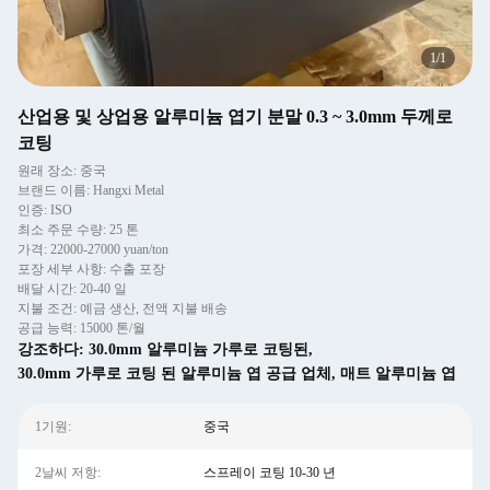
1
/
1
산업용 및 상업용 알루미늄 엽기 분말 0.3 ~ 3.0mm 두께로
코팅
원래 장소: 중국
브랜드 이름: Hangxi Metal
인증: ISO
최소 주문 수량: 25 톤
가격: 22000-27000 yuan/ton
포장 세부 사항: 수출 포장
배달 시간: 20-40 일
지불 조건: 예금 생산, 전액 지불 배송
공급 능력: 15000 톤/월
강조하다:
30.0mm 알루미늄 가루로 코팅된
,
30.0mm 가루로 코팅 된 알루미늄 엽 공급 업체
,
매트 알루미늄 엽
1기원:
중국
2날씨 저항:
스프레이 코팅 10-30 년