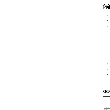
विशे
तकन
कोटि