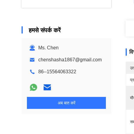
हमसे संपर्क करें
Ms. Chen
वि
chenshasha1867@gmail.com
उत्
86--15564063322
प्
मौ
अब बात करें
सब