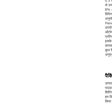
0.3 स
से उन
8% - 
विभिन
अनुमत
Hangx
उपयो
ऑटोमो
प्रति
इसके 
कारक 
कुल म
अनुप्
पैक
उत्पा
पाउड
शिपिं
हम वि
किया 