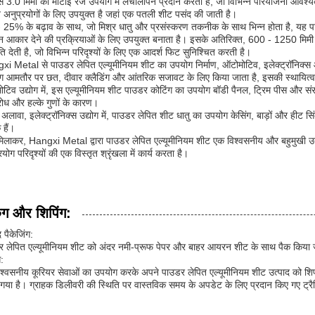
े 3.0 मिमी की मोटाई रेंज उपयोग में लचीलापन प्रदान करती है, जो विभिन्न परियोजना आवश्य
 अनुप्रयोगों के लिए उपयुक्त है जहां एक पतली शीट पसंद की जाती है।
25% के बढ़ाव के साथ, जो मिश्र धातु और प्रसंस्करण तकनीक के साथ भिन्न होता है, यह पाउड
्न आकार देने की प्रक्रियाओं के लिए उपयुक्त बनाता है। इसके अतिरिक्त, 600 - 1250 मिम
ि देती है, जो विभिन्न परिदृश्यों के लिए एक आदर्श फिट सुनिश्चित करती है।
i Metal से पाउडर लेपित एल्यूमीनियम शीट का उपयोग निर्माण, ऑटोमोटिव, इलेक्ट्रॉनिक्स और अन्
ग आमतौर पर छत, दीवार क्लैडिंग और आंतरिक सजावट के लिए किया जाता है, इसकी स्थायित्
टिव उद्योग में, इस एल्यूमीनियम शीट पाउडर कोटिंग का उपयोग बॉडी पैनल, ट्रिम पीस और संरचन
रोध और हल्के गुणों के कारण।
अलावा, इलेक्ट्रॉनिक्स उद्योग में, पाउडर लेपित शीट धातु का उपयोग केसिंग, बाड़ों और हीट स
हैं।
िलाकर, Hangxi Metal द्वारा पाउडर लेपित एल्यूमीनियम शीट एक विश्वसनीय और बहुमुखी उत्पाद है 
रयोग परिदृश्यों की एक विस्तृत श्रृंखला में कार्य करता है।
िंग और शिपिंग:
द पैकेजिंग:
र लेपित एल्यूमीनियम शीट को अंदर नमी-प्रूफ पेपर और बाहर आयरन शीट के साथ पैक किया 
ग:
श्वसनीय कूरियर सेवाओं का उपयोग करके अपने पाउडर लेपित एल्यूमीनियम शीट उत्पाद को शिप
गया है। ग्राहक डिलीवरी की स्थिति पर वास्तविक समय के अपडेट के लिए प्रदान किए गए ट्रै