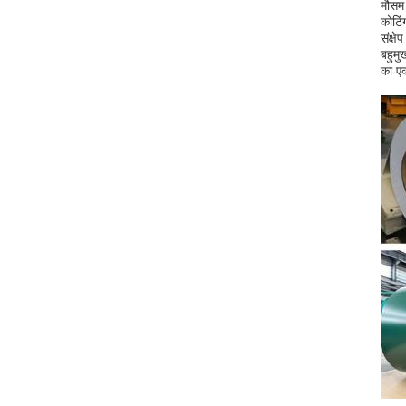
मौसम 
कोटिं
संक्ष
बहुमु
का एक