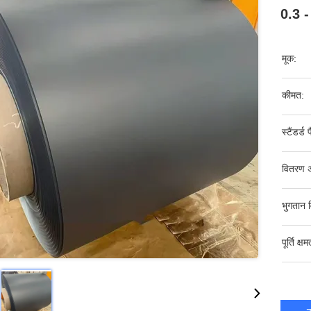
0.3 -
मूक:
कीमत:
स्टैंडर्ड 
वितरण 
भुगतान व
पूर्ति क्षम