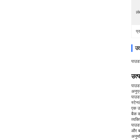
लं
प्
उत
पाउड
उत्
पाउडर
अनुप्
पाउडर
स्टेन
एक उत
बैक क
व्यक्
पाउडर
और बह
अनुमत