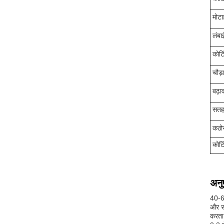
मोटा
लंबा
कोटि
चौड़
बढ़ा
सतह
कठो
कोटि
अनु
40-60
और सं
करता