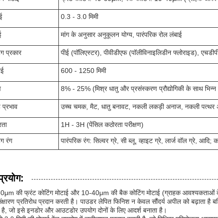
ई
0.3 - 3.0 मिमी
ई
मांग के अनुसार अनुकूलन योग्य, पारंपरिक रोल लंबाई
ंग प्रकार
पीई (पॉलिएस्टर), पीवीडीएफ (पॉलीविनाइलिडीन फ्लोराइड), एचडीपी
ाई
600 - 1250 मिमी
व
8% - 25% (मिश्र धातु और प्रसंस्करण प्रौद्योगिकी के साथ भिन्न 
 प्रभाव
उच्च चमक, मैट, धातु बनावट, नकली लकड़ी अनाज, नकली पत्थर
रता
1H - 3H (पेंसिल कठोरता परीक्षण)
ंग रंग
पारंपरिक रंग: सिल्वर ग्रे, सी ब्लू, व्हाइट ग्रे, लार्ज वॉल ग्रे, आदि; 
प्रयोग:
μm की फ्रंट कोटिंग मोटाई और 10-40μm की बैक कोटिंग मोटाई (ग्राहक आवश्यकताओं के अन
क्षारण प्रतिरोध प्रदान करती है। पाउडर लेपित फिनिश न केवल सौंदर्य अपील को बढ़ाता है बल
 है, जो इसे इनडोर और आउटडोर उपयोग दोनों के लिए आदर्श बनाता है।