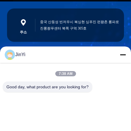
중국 산둥성 빈저우시 복싱현 싱푸진 펀왕촌 롱파로
진롱좡푸센터 북쪽 구역 305호
주소
JinYi
chenshasha1867@gmail.com
이메일
7:38 AM
Good day, what product are you looking for?
0086-15564063322
전화