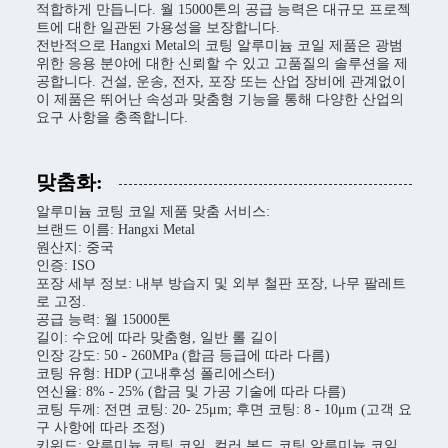
적합하게 만듭니다. 월 15000톤의 공급 능력은 대규모 프로젝
트에 대한 일관된 가용성을 보장합니다.
전반적으로 Hangxi Metal의 코팅 알루미늄 코일 제품은 광범
위한 응용 분야에 대한 신뢰할 수 있고 고품질의 솔루션을 제
공합니다. 건설, 운송, 전자, 포장 또는 산업 장비에 관계없이
이 제품은 뛰어난 속성과 맞춤형 기능을 통해 다양한 산업의
요구 사항을 충족합니다.
맞춤화:
알루미늄 코팅 코일 제품 맞춤 서비스:
브랜드 이름: Hangxi Metal
원산지: 중국
인증: ISO
포장 세부 정보: 내부 방습지 및 외부 철판 포장, 나무 팔레트
로 고정.
공급 능력: 월 15000톤
길이: 수요에 따라 맞춤형, 일반 롤 길이
인장 강도: 50 - 260MPa (합금 등급에 따라 다름)
코팅 유형: HDP (고내후성 폴리에스터)
연신율: 8% - 25% (합금 및 가공 기술에 따라 다름)
코팅 두께: 전면 코팅: 20- 25μm; 후면 코팅: 8 - 10μm (고객 요
구 사항에 따라 조정)
키워드: 알루미늄 코팅 코일, 컬러 본드 코팅 알루미늄 코일,