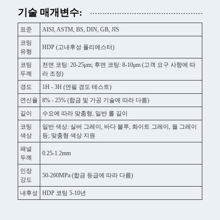
기술 매개변수:
표준
AISI, ASTM, BS, DIN, GB, JIS
코팅
HDP (고내후성 폴리에스터)
유형
코팅
전면 코팅: 20-25μm; 후면 코팅: 8-10μm (고객 요구 사항에 따
두께
라 조정)
경도
1H - 3H (연필 경도 테스트)
연신율
8% - 25% (합금 및 가공 기술에 따라 다름)
길이
수요에 따라 맞춤형, 일반 롤 길이
코팅
일반 색상: 실버 그레이, 바다 블루, 화이트 그레이, 월 그레이
색상
등; 맞춤형 색상 지원
패널
0.25-1.2mm
두께
인장
50-260MPa (합금 등급에 따라 다름)
강도
내후성
HDP 코팅 5-10년