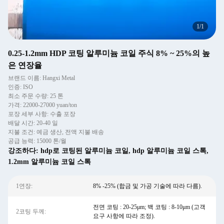
1
/
1
0.25-1.2mm HDP 코팅 알루미늄 코일 주식 8% ~ 25%의 높
은 연장율
브랜드 이름: Hangxi Metal
인증: ISO
최소 주문 수량: 25 톤
가격: 22000-27000 yuan/ton
포장 세부 사항: 수출 포장
배달 시간: 20-40 일
지불 조건: 예금 생산, 전액 지불 배송
공급 능력: 15000 톤/월
강조하다:
hdp로 코팅된 알루미늄 코일
,
hdp 알루미늄 코일 스톡
,
1.2mm 알루미늄 코일 스톡
1연장:
8% -25% (합금 및 가공 기술에 따라 다름).
전면 코팅 : 20-25μm; 백 코팅 : 8-10μm (고객
2코팅 두께:
요구 사항에 따라 조정).