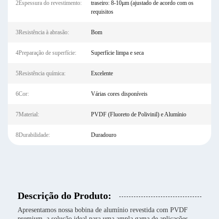
2Espessura do revestimento:
traseiro: 8-10μm (ajustado de acordo com os
requisitos
3Resistência à abrasão:
Bom
4Preparação de superfície:
Superfície limpa e seca
5Resistência química:
Excelente
6Cor:
Várias cores disponíveis
7Material:
PVDF (Fluoreto de Polivinil) e Alumínio
8Durabilidade:
Duradouro
Descrição do Produto:
Apresentamos nossa bobina de alumínio revestida com PVDF
premium, a solução ideal para uma ampla gama de aplicações