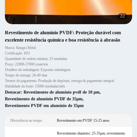
2
/
2
Revestimento de alumínio PVDF: Proteção durável com
excelente resistência química e boa resistência à abrasão
Marca: Hangxi Metal
Certificação: ISO
Quantidade de ordem mínima: 25 toneladas
Preço: 22000-27000 yuan/ton
Detalhes da embalagem: Exportar embalagem
Tempo de entrega: 20-40 dias
Termos de pagamento: Produção de depósito, entrega de pagamento integral
Habilidade da fonte: 15000 toneladas/mês
Destacar:
Revestimento de alumínio pvdf de 10 μm
,
Revestimento de alumínio PVDF de 35μm
,
Revestimento PVDF em alumínio de 35μm
1Resistência ao tempo:
Revestimento em PVDF 15-25 anos
Revestimento dianteiro: 25-35μm; revestimento