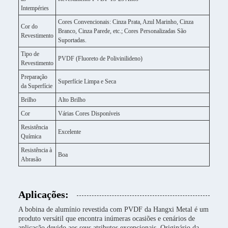
Intempéries
Cores Convencionais: Cinza Prata, Azul Marinho, Cinza
Cor do
Branco, Cinza Parede, etc.; Cores Personalizadas São
Revestimento
Suportadas.
Tipo de
PVDF (Fluoreto de Polivinilideno)
Revestimento
Preparação
Superfície Limpa e Seca
da Superfície
Brilho
Alto Brilho
Cor
Várias Cores Disponíveis
Resistência
Excelente
Química
Resistência à
Boa
Abrasão
Aplicações:
A bobina de alumínio revestida com PVDF da Hangxi Metal é um
produto versátil que encontra inúmeras ocasiões e cenários de
aplicação devido aos seus atributos excepcionais. Originário da