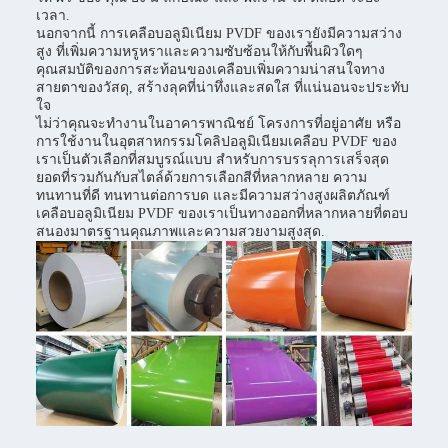
เวลา.
นอกจากนี้ การเคลือบอลูมิเนียม PVDF ของเรายังมีความสว่าง
สูง ที่เพิ่มความหรูหราและความซับซ้อนให้กับพื้นผิวใดๆ
คุณสมบัติของการสะท้อนของเคลือบเพิ่มความน่าสนใจทาง
สายตาของวัสดุ, สร้างลุคที่น่าทึ่งและสดใส ที่แน่นอนจะประทับ
ใจ
ไม่ว่าคุณจะทํางานในอาคารพาณิชย์ โครงการที่อยู่อาศัย หรือ
การใช้งานในอุตสาหกรรมโคลิปอลูมิเนียมเคลือบ PVDF ของ
เราเป็นตัวเลือกที่สมบูรณ์แบบ สําหรับการบรรลุการเสร็จสุด
ยอดที่รวมกันกับสไตล์ด้วยการเลือกสีที่หลากหลาย ความ
ทนทานที่ดี ทนทานต่อการบด และมีความสว่างสูงผลิตภัณฑ์
เคลือบอลูมิเนียม PVDF ของเราเป็นทางออกที่หลากหลายที่ตอบ
สนองมาตรฐานคุณภาพและความสวยงามสูงสุด.