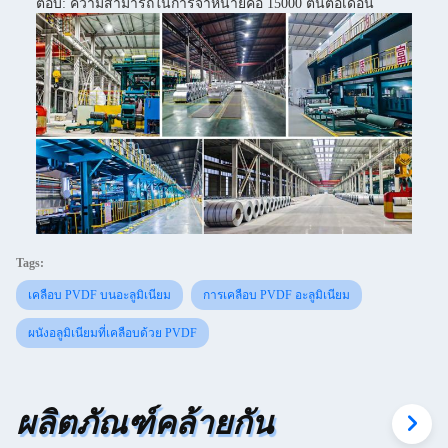
ตอบ: ความสามารถในการจําหน่ายคือ 15000 ตันต่อเดือน
Tags:
เคลือบ PVDF บนอะลูมิเนียม
การเคลือบ PVDF อะลูมิเนียม
ผนังอลูมิเนียมที่เคลือบด้วย PVDF
ผลิตภัณฑ์คล้ายกัน