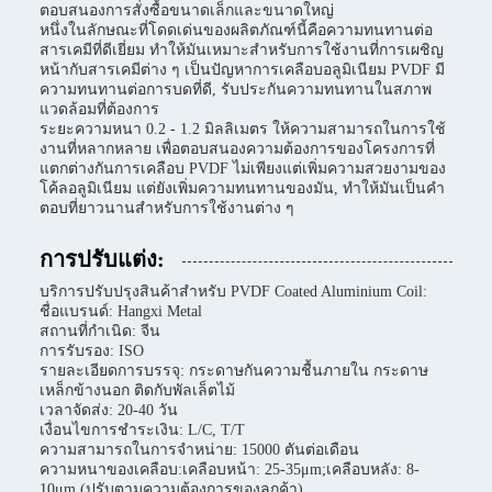
ตอบสนองการสั่งซื้อขนาดเล็กและขนาดใหญ่
หนึ่งในลักษณะที่โดดเด่นของผลิตภัณฑ์นี้คือความทนทานต่อ
สารเคมีที่ดีเยี่ยม ทําให้มันเหมาะสําหรับการใช้งานที่การเผชิญ
หน้ากับสารเคมีต่าง ๆ เป็นปัญหาการเคลือบอลูมิเนียม PVDF มี
ความทนทานต่อการบดที่ดี, รับประกันความทนทานในสภาพ
แวดล้อมที่ต้องการ
ระยะความหนา 0.2 - 1.2 มิลลิเมตร ให้ความสามารถในการใช้
งานที่หลากหลาย เพื่อตอบสนองความต้องการของโครงการที่
แตกต่างกันการเคลือบ PVDF ไม่เพียงแต่เพิ่มความสวยงามของ
โค้ลอลูมิเนียม แต่ยังเพิ่มความทนทานของมัน, ทําให้มันเป็นคํา
ตอบที่ยาวนานสําหรับการใช้งานต่าง ๆ
การปรับแต่ง:
บริการปรับปรุงสินค้าสําหรับ PVDF Coated Aluminium Coil:
ชื่อแบรนด์: Hangxi Metal
สถานที่กําเนิด: จีน
การรับรอง: ISO
รายละเอียดการบรรจุ: กระดาษกันความชื้นภายใน กระดาษ
เหล็กข้างนอก ติดกับพัลเล็ตไม้
เวลาจัดส่ง: 20-40 วัน
เงื่อนไขการชําระเงิน: L/C, T/T
ความสามารถในการจําหน่าย: 15000 ตันต่อเดือน
ความหนาของเคลือบ:เคลือบหน้า: 25-35μm;เคลือบหลัง: 8-
10μm (ปรับตามความต้องการของลูกค้า)