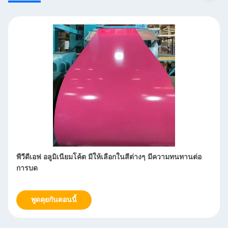
พีวีดีเอฟ อลูมิเนียมโค้ต มีให้เลือกในสีต่างๆ มีความทนทานต่อ
การบด
พูดคุยกันตอนนี้