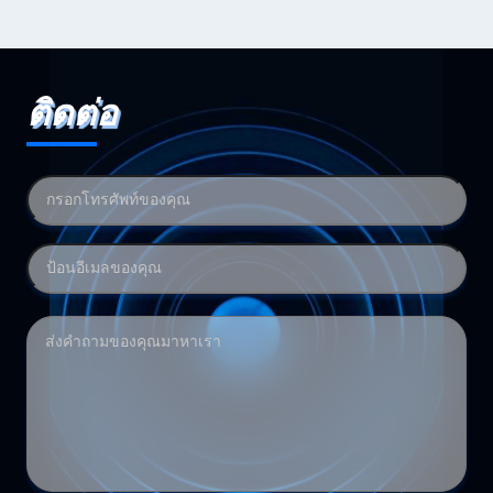
ติดต่อ