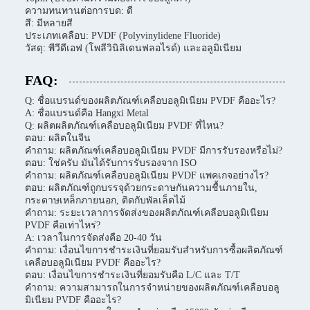
ความทนทานต่อการบด: ดี
สี: มีหลายสี
ประเภทเคลือบ: PVDF (Polyvinylidene Fluoride)
วัสดุ: พีวีดีเอฟ (โพลีวินิลิเดนฟลอไรด์) และอลูมิเนียม
FAQ:
Q: ชื่อแบรนด์ของผลิตภัณฑ์เคลือบอลูมิเนียม PVDF คืออะไร?
A: ชื่อแบรนด์คือ Hangxi Metal
Q: ผลิตผลิตภัณฑ์เคลือบอลูมิเนียม PVDF ที่ไหน?
ตอบ: ผลิตในจีน
คําถาม: ผลิตภัณฑ์เคลือบอลูมิเนียม PVDF มีการรับรองหรือไม่?
ตอบ: ใช่ครับ มันได้รับการรับรองจาก ISO
คําถาม: ผลิตภัณฑ์เคลือบอลูมิเนียม PVDF แพคเกจอย่างไร?
ตอบ: ผลิตภัณฑ์ถูกบรรจุด้วยกระดาษกันความชื้นภายใน,
กระดาษเหล็กภายนอก, ติดกับพัลเล็ตไม้
คําถาม: ระยะเวลาการจัดส่งของผลิตภัณฑ์เคลือบอลูมิเนียม
PVDF คือเท่าไหร่?
A: เวลาในการจัดส่งคือ 20-40 วัน
คําถาม: เงื่อนไขการชําระเงินที่ยอมรับสําหรับการซื้อผลิตภัณฑ์
เคลือบอลูมิเนียม PVDF คืออะไร?
ตอบ: เงื่อนไขการชําระเงินที่ยอมรับคือ L/C และ T/T
คําถาม: ความสามารถในการจําหน่ายของผลิตภัณฑ์เคลือบอลู
มิเนียม PVDF คืออะไร?