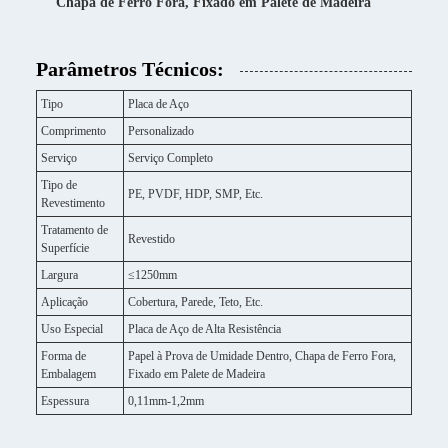
Chapa de Ferro Fora, Fixado em Palete de Madeira
Parâmetros Técnicos:
Tipo
Placa de Aço
Comprimento
Personalizado
Serviço
Serviço Completo
Tipo de
PE, PVDF, HDP, SMP, Etc.
Revestimento
Tratamento de
Revestido
Superfície
Largura
≤1250mm
Aplicação
Cobertura, Parede, Teto, Etc.
Uso Especial
Placa de Aço de Alta Resistência
Forma de
Papel à Prova de Umidade Dentro, Chapa de Ferro Fora,
Embalagem
Fixado em Palete de Madeira
Espessura
0,11mm-1,2mm