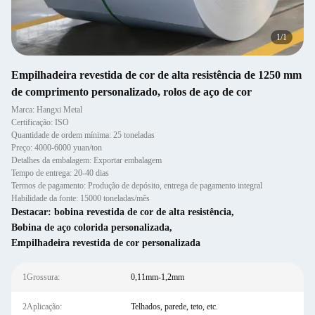
1
/
1
Empilhadeira revestida de cor de alta resistência de 1250 mm
de comprimento personalizado, rolos de aço de cor
Marca: Hangxi Metal
Certificação: ISO
Quantidade de ordem mínima: 25 toneladas
Preço: 4000-6000 yuan/ton
Detalhes da embalagem: Exportar embalagem
Tempo de entrega: 20-40 dias
Termos de pagamento: Produção de depósito, entrega de pagamento integral
Habilidade da fonte: 15000 toneladas/mês
Destacar:
bobina revestida de cor de alta resistência
,
Bobina de aço colorida personalizada
,
Empilhadeira revestida de cor personalizada
1Grossura:
0,11mm-1,2mm
2Aplicação:
Telhados, parede, teto, etc.