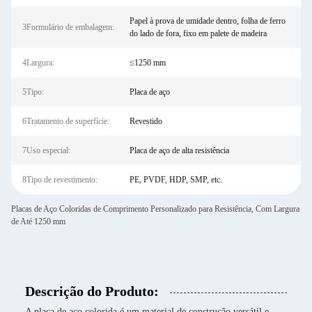
Papel à prova de umidade dentro, folha de ferro
3Formulário de embalagem:
do lado de fora, fixo em palete de madeira
4Largura:
≤1250 mm
5Tipo:
Placa de aço
6Tratamento de superfície:
Revestido
7Uso especial:
Placa de aço de alta resistência
8Tipo de revestimento:
PE, PVDF, HDP, SMP, etc.
Placas de Aço Coloridas de Comprimento Personalizado para Resistência, Com Largura
de Até 1250 mm
Descrição do Produto:
A placa de aço colorida é um material de construção versátil e