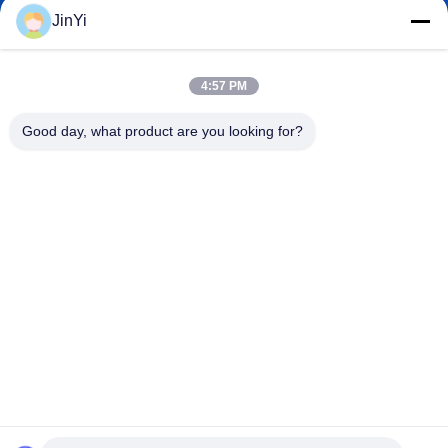
JinYi
chenshasha1867@gmail.com
E-mail
4:57 PM
Good day, what product are you looking for?
0086-15564063322
Telefone
Shandong Hangxi Metal Technology Co., Ltd.
Shandong Hangxi Metal Technology Co., Ltd.