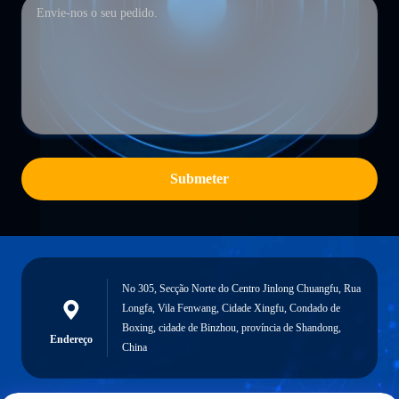
Submeter
No 305, Secção Norte do Centro Jinlong Chuangfu, Rua
Longfa, Vila Fenwang, Cidade Xingfu, Condado de
Boxing, cidade de Binzhou, província de Shandong,
Endereço
China