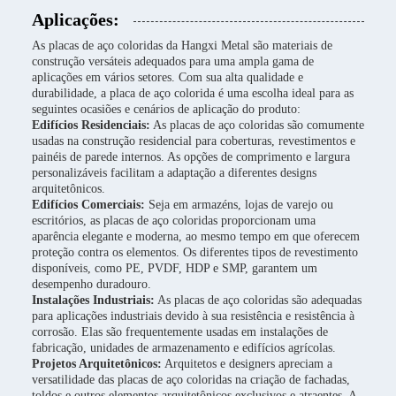
Aplicações:
As placas de aço coloridas da Hangxi Metal são materiais de
construção versáteis adequados para uma ampla gama de
aplicações em vários setores. Com sua alta qualidade e
durabilidade, a placa de aço colorida é uma escolha ideal para as
seguintes ocasiões e cenários de aplicação do produto:
Edifícios Residenciais:
As placas de aço coloridas são comumente
usadas na construção residencial para coberturas, revestimentos e
painéis de parede internos. As opções de comprimento e largura
personalizáveis facilitam a adaptação a diferentes designs
arquitetônicos.
Edifícios Comerciais:
Seja em armazéns, lojas de varejo ou
escritórios, as placas de aço coloridas proporcionam uma
aparência elegante e moderna, ao mesmo tempo em que oferecem
proteção contra os elementos. Os diferentes tipos de revestimento
disponíveis, como PE, PVDF, HDP e SMP, garantem um
desempenho duradouro.
Instalações Industriais:
As placas de aço coloridas são adequadas
para aplicações industriais devido à sua resistência e resistência à
corrosão. Elas são frequentemente usadas em instalações de
fabricação, unidades de armazenamento e edifícios agrícolas.
Projetos Arquitetônicos:
Arquitetos e designers apreciam a
versatilidade das placas de aço coloridas na criação de fachadas,
toldos e outros elementos arquitetônicos exclusivos e atraentes. A